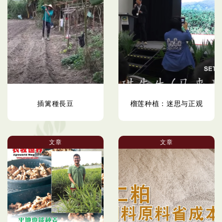
插篱種長豆
榴莲种植：迷思与正观
文章
文章