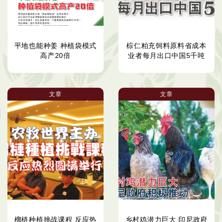
平地也能种姜 种植袋模式
棕仁粕充饲料原料省成本
高产20倍
业者每月出口中国5千吨
文章
文章
榴梿种植挑战课程 反应热
乡村鸡潜力巨大 印尼政府