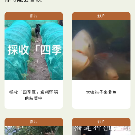
影片
影片
採收「四季豆」稀稀弱弱
大铁箱子来养鱼
的枝葉中
影片
影片