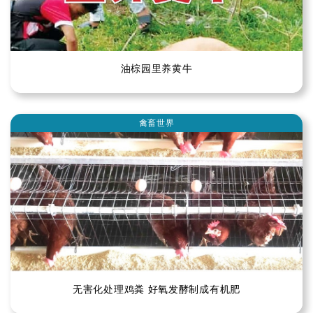
油棕园里养黄牛
禽畜世界
无害化处理鸡粪 好氧发酵制成有机肥