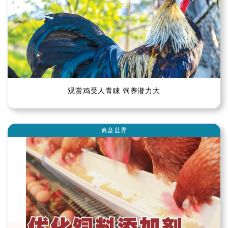
观赏鸡受人青睐 饲养潜力大
禽畜世界