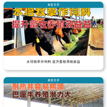
禽畜世界
水培牧草作饲料 提升畜牧养殖效益
禽畜世界