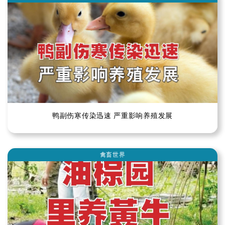
鸭副伤寒传染迅速 严重影响养殖发展
禽畜世界