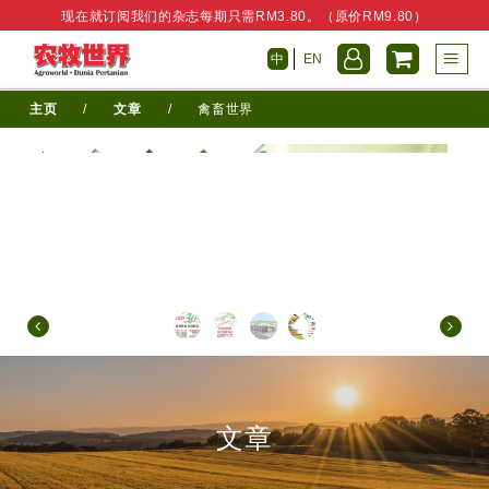
现在就订阅我们的杂志每期只需RM3.80。（原价RM9.80）
中
EN
主页
/
文章
/
禽畜世界
文章