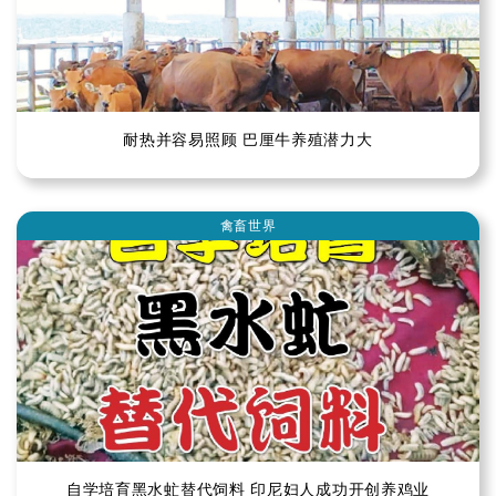
耐热并容易照顾 巴厘牛养殖潜力大
禽畜世界
自学培育黑水虻替代饲料 印尼妇人成功开创养鸡业