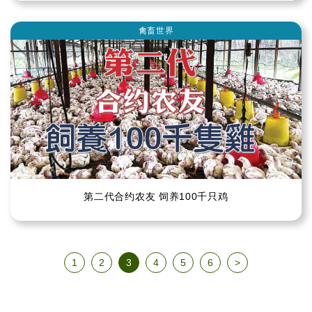
禽畜世界
第二代合约农友 饲养100千只鸡
1
2
3
4
5
6
>