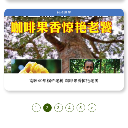
种植世界
南唛40年榴梿老树 咖啡果香惊艳老饕
1
2
3
4
5
>