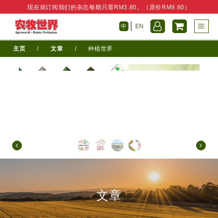
现在就订阅我们的杂志每期只需RM3.80。（原价RM9.80）
中
EN
主页
/
文章
/
种植世界
文章