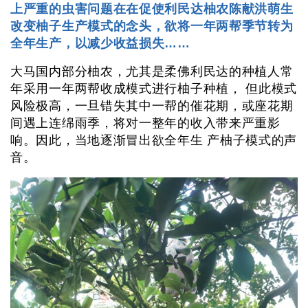
上严重的虫害问题在在促使利民达柚农陈献洪萌生
改变柚子生产模式的念头，欲将一年两帮季节转为
全年生产，以减少收益损失……
大马国内部分柚农，尤其是柔佛利民达的种植人常
年采用一年两帮收成模式进行柚子种植， 但此模式
风险极高，一旦错失其中一帮的催花期，或座花期
间遇上连绵雨季，将对一整年的收入带来严重影
响。因此，当地逐渐冒出欲全年生 产柚子模式的声
音。