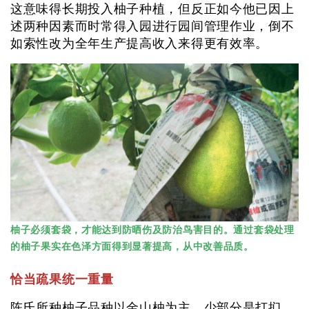
这意味得长期投入柚子种植，但反正如今他已因上
述两种因素而时常得入园进行园间管理作业，倒不
如索性改为全年生产提高收入来得更有效率。
柚子必须套袋，才能达到防晒伤及防治鸟害目的。通过套袋处理
的柚子果实在色泽方面得到显著提高，从中改善品质。
恰当疏果统一重量
陈氏所种柚子品种以金山柚为主，少部分是打扪