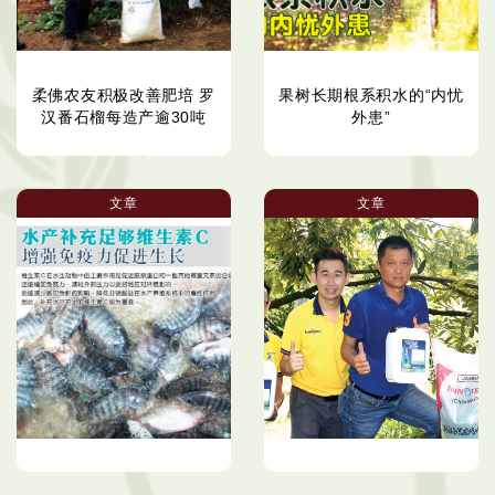
柔佛农友积极改善肥培 罗
果树长期根系积水的“内忧
汉番石榴每造产逾30吨
外患”
文章
文章
水产补充足够维生素Ｃ 增
合理肥培增强树势 榴梿开