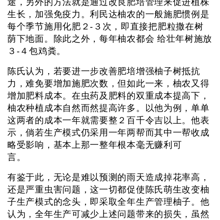
途，另外的方法就是通过改良肥培管理来促进植株
生长，加强免疫力。利民达柚农的一般施肥惯例是
每个季节施用化肥２-３次，即直接把肥粒撒在树
荫下地面。除此之外，每年柚农都会 给壮年树施放
３-４包鸡粪。
陈氏认为，若要进一步改善肥培增强柚子树抵抗
力，难免要增加施肥次数，但如此一来，柚农又得
增加肥料成本。在虫药及肥料的双重成本提高下，
柚农种植成本自然而然提高许多。以他为例，单单
这两者的成本一年就需要整２百千令吉以上。他表
示，倘若生产模式仍采用一年两帮而其中一帮收成
略受影响，基本上那一整年根本毫无赚利可
言。
有鉴于此，无论是难以预测的雨天造成掉花率高，
还是严重虫害问题，这一切都促使陈氏萌生改变柚
子生产模式的念头，即采取全年生产管理柚子。他
认为，全年生产可减少上述问题带来的损失，虽然