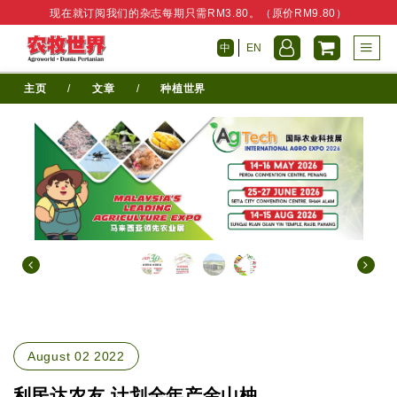
现在就订阅我们的杂志每期只需RM3.80。（原价RM9.80）
中
EN
主页
/
文章
/
种植世界
August 02 2022
利民达农友 计划全年产金山柚