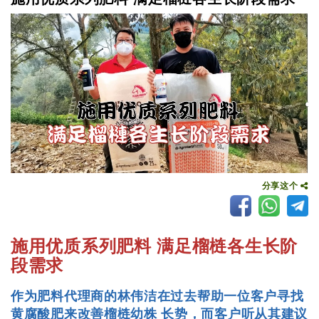
分享这个
施用优质系列肥料 满足榴梿各生长阶
段需求
作为肥料代理商的林伟洁在过去帮助一位客户寻找
黄腐酸肥来改善榴梿幼株 长势，而客户听从其建议