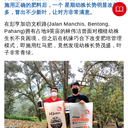
施用正确的肥料后，一个 星期幼株长势明显改善许
多，冒出不少新叶，让对方非常满意。
在彭亨加叻文积路(Jalan Manchis, Bentong,
Pahang)拥有占地9英亩的林伟洁曾面对榴梿幼株
生长不良困境，但之后在机缘巧合下改变肥培管理
模式，即施用红马肥，竟然发现幼株长势茂盛，叶
子非常青绿。