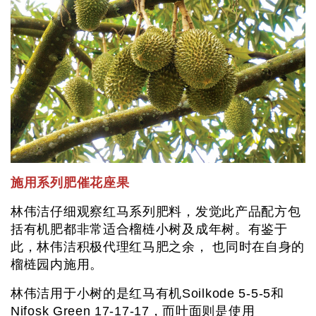
施用系列肥催花座果
林伟洁仔细观察红马系列肥料，发觉此产品配方包
括有机肥都非常适合榴梿小树及成年树。有鉴于
此，林伟洁积极代理红马肥之余， 也同时在自身的
榴梿园内施用。
林伟洁用于小树的是红马有机Soilkode 5-5-5和
Nifosk Green 17-17-17，而叶面则是使用