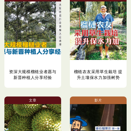
资深大规模榴梿业者愿与
榴梿农友采用草生栽培 提
新晋种植人分享经验
升土壤保水力加强树势
文章
影片