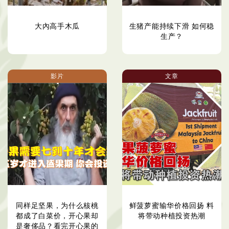
大內高手木瓜
生猪产能持续下滑 如何稳
生产？
影片
文章
同样足坚果，为什么核桃
鲜菠萝蜜输华价格回扬 料
都成了白菜价，开心果却
将带动种植投资热潮
是奢侈品？看完开心果的