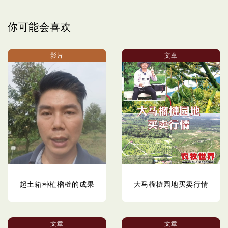
你可能会喜欢
影片
文章
起土箱种植榴梿的成果
大马榴梿园地买卖行情
文章
文章