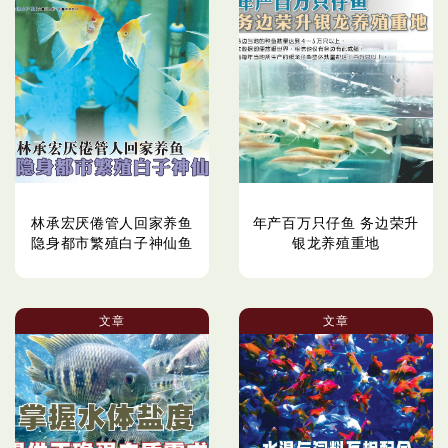
林承宏厌倦管人回家养鱼
年产百万只仔鱼 务边荣升
隐身都市繁殖白子神仙鱼
银龙养殖重地
文章
文章