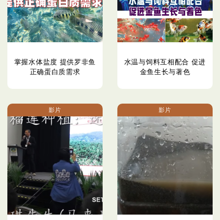
掌握水体盐度 提供罗非鱼
水温与饲料互相配合 促进
正确蛋白质需求
金鱼生长与著色
影片
影片