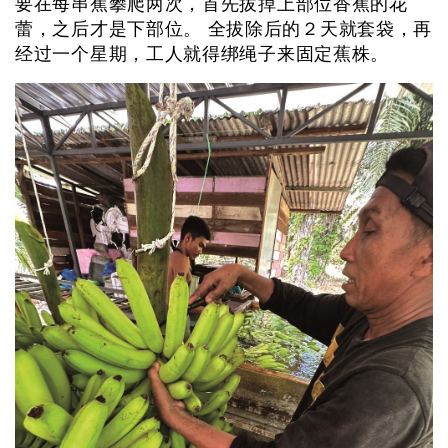
要在每串蕉攀爬两次，首先拔掉上部位香蕉的花
蕾，之后才是下部位。 全拔除后的２天就套袋，再
经过一个星期，工人就得绑绳子来固定蕉株。