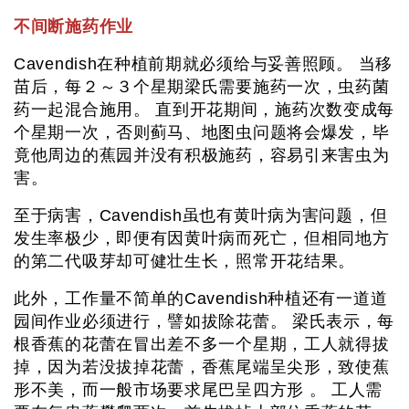
不间断施药作业
Cavendish在种植前期就必须给与妥善照顾。 当移
苗后，每２～３个星期梁氏需要施药一次，虫药菌
药一起混合施用。 直到开花期间，施药次数变成每
个星期一次，否则蓟马、地图虫问题将会爆发，毕
竟他周边的蕉园并没有积极施药，容易引来害虫为
害。
至于病害，Cavendish虽也有黄叶病为害问题，但
发生率极少，即便有因黄叶病而死亡，但相同地方
的第二代吸芽却可健壮生长，照常开花结果。
此外，工作量不简单的Cavendish种植还有一道道
园间作业必须进行，譬如拔除花蕾。 梁氏表示，每
根香蕉的花蕾在冒出差不多一个星期，工人就得拔
掉，因为若没拔掉花蕾，香蕉尾端呈尖形，致使蕉
形不美，而一般市场要求尾巴呈四方形 。 工人需