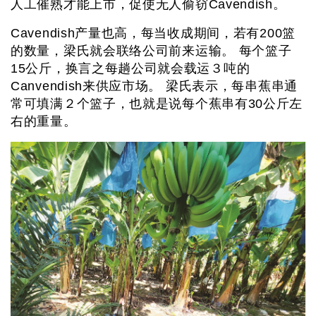
人工催熟才能上市，促使无人偷窃Cavendish。
Cavendish产量也高，每当收成期间，若有200篮
的数量，梁氏就会联络公司前来运输。 每个篮子
15公斤，换言之每趟公司就会载运３吨的
Canvendish来供应市场。 梁氏表示，每串蕉串通
常可填满２个篮子，也就是说每个蕉串有30公斤左
右的重量。