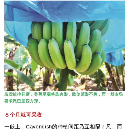
若没拔掉花蕾，香蕉尾端将呈尖形，致使蕉形不美，而一般市场
要求尾巴呈四方形。
８个月就可采收
一般上，Cavendish的种植间距乃互相隔７尺，而