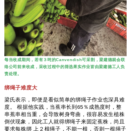
每当收成期间，若有３吨的Canvendish可采割，梁建德就会联
络公司前来收成，采收过程中的筛选果实作业皆由梁建德工人负
责处理。
绑绳子难度大
梁氏表示，即便是看似简单的绑绳子作业也深具难
度。 根据他实践，当蕉串长到65％成熟度时，整
串蕉串相当重，会导致树身弯曲，很容易发生植株
倒伏现象，因此工人就得绑绳子来固定蕉株，尚且
要求每株绑 上２根绳子，不能一根，否则一根绳子