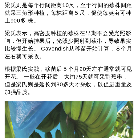
梁氏则是每个行间距离10尺，至于行间的蕉株间距
就采三角形种植，每株距离５尺，促使每英亩可种
上900多 株。
梁氏表示，高密度种植的蕉株在早期不会受光照影
响，但开始挂果后，光照少照射到蕉串，导致果实
比较慢生长。 Cavendish从移苗开始计算，８个月
左右就可采收。
根据梁氏实践，移苗后５个月20天左右通常就可见
开花。 一般在开花后，大约75天就可采割蕉串，
但是梁氏则是延长到80多天才采收，以促进重量及
加强品质。