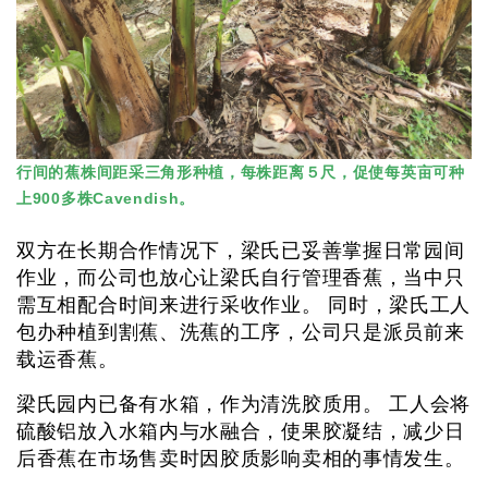
行间的蕉株间距采三角形种植，每株距离５尺，促使每英亩可种
上900多株Cavendish。
双方在长期合作情况下，梁氏已妥善掌握日常园间
作业，而公司也放心让梁氏自行管理香蕉，当中只
需互相配合时间来进行采收作业。 同时，梁氏工人
包办种植到割蕉、洗蕉的工序，公司只是派员前来
载运香蕉。
梁氏园内已备有水箱，作为清洗胶质用。 工人会将
硫酸铝放入水箱内与水融合，使果胶凝结，减少日
后香蕉在市场售卖时因胶质影响卖相的事情发生。