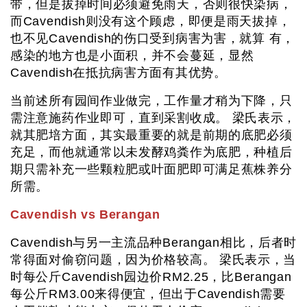
带，但是拔掉时间必须避免雨天，否则很快染病，
而Cavendish则没有这个顾虑，即便是雨天拔掉，
也不见Cavendish的伤口受到病害为害，就算 有，
感染的地方也是小面积，并不会蔓延，显然
Cavendish在抵抗病害方面有其优势。
当前述所有园间作业做完，工作量才稍为下降，只
需注意施药作业即可，直到采割收成。 梁氏表示，
就其肥培方面，其实最重要的就是前期的底肥必须
充足，而他就通常以未发酵鸡粪作为底肥，种植后
期只需补充一些颗粒肥或叶面肥即可满足蕉株养分
所需。
Cavendish vs Berangan
Cavendish与另一主流品种Berangan相比，后者时
常得面对偷窃问题，因为价格较高。 梁氏表示，当
时每公斤Cavendish园边价RM2.25，比Berangan
每公斤RM3.00来得便宜，但出于Cavendish需要