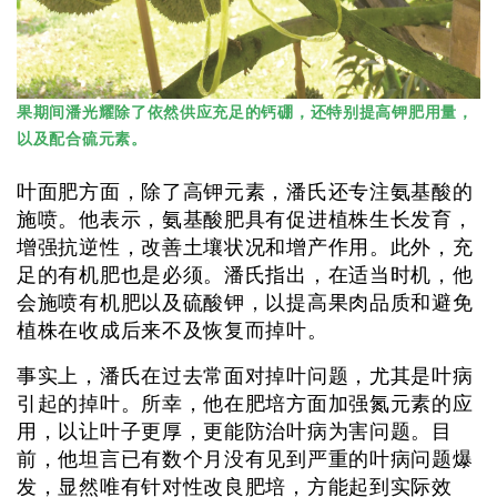
果期间潘光耀除了依然供应充足的钙硼，还特别提高钾肥用量，
以及配合硫元素。
叶面肥方面，除了高钾元素，潘氏还专注氨基酸的
施喷。他表示，氨基酸肥具有促进植株生长发育，
增强抗逆性，改善土壤状况和增产作用。此外，充
足的有机肥也是必须。潘氏指出，在适当时机，他
会施喷有机肥以及硫酸钾，以提高果肉品质和避免
植株在收成后来不及恢复而掉叶。
事实上，潘氏在过去常面对掉叶问题，尤其是叶病
引起的掉叶。所幸，他在肥培方面加强氮元素的应
用，以让叶子更厚，更能防治叶病为害问题。目
前，他坦言已有数个月没有见到严重的叶病问题爆
发，显然唯有针对性改良肥培，方能起到实际效