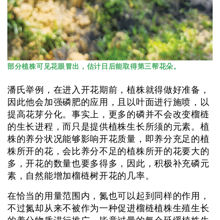
部分植株可见花眼冒出，估计日后能取得第三帮花朵。
潘氏举例，在进入开花期前，植株就得做好准备，
因此他会加强磷肥的应用，且以叶面进行施喷，以
提高花芽分化。事实上，更多的磷并不会改变榴梿
的生长进程，而只是提供植株生长所须的元素。植
株的养分状况能够影响开花质量，即养分充足的植
株所开的花，会比养分不足的植株所开的花要大的
多，开花的数量也要多得多，因此，积极补充磷元
素，自然能增加榴梿树开花的几率。
在恰当的用量范围内，氮也可以起到同样的作用，
不过氮却从来不被作为一种促进榴梿植株生殖生长