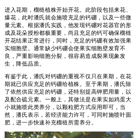
进入花期，榴梿植株开始开花。此阶段包括来花、
爆花，此时潘氏就会施喷充足的钙硼，以及一些微
量元素。根据潘氏实践，他发现钙硼对花器官的形
成及花朵授粉都极重要，尚且充足的钙可确保榴梿
开花结果正常进行，同时，充足的钙硼有效加强果
实细胞壁。通常缺少钙硼会使果实细胞壁发育不
良，严重影响细胞分裂，很容易造成裂果现象发
生，降低品质。
有鉴于此，潘氏对钙硼的重视不仅只在果期，在花
期就已供应充足的钙硼给植株。至于果期，潘氏除
了依然供应充足的钙硼，还特别提高钾肥用量，以
及配合硫元素。一般上，其做法是在果实如鸡蛋大
小就施喷此类养分，以颗粒肥方式应用即可，当
然，潘氏表示，若经济能力许可，可同时施喷叶面
肥，进一步快速补充榴梿所需养分。