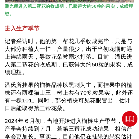
潘光耀进入第二帮花的收成期，已获得大约50粒的果实，成绩理
想。
进入生产季节
记者采访时，他的第一帮花几乎收成完毕，只是与
大部分种植人一样，产量很少，出于当初花期时遇
上连绵雨天，导致花朵被雨水打落。目前，潘氏进
入第二帮花的收成期，已获得大约50粒的果实，成
绩理想。
潘氏所挂果的榴梿品种以黑刺为主，而挂果中的植
株还有两棵猫山王，树上共有70多粒果实，此外还
有一棵101。同时，部分植株可见花眼冒出，估计
日后能取得第三帮花朵。
2024年６月初，当地开始进入榴梿生产季节，估计
产季会持续到７月。若第三帮花成功结果，相信产
季会更加长。事实上，目前他仍在挂果的果实估计