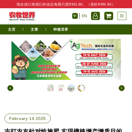
现在就订阅我们的杂志每期只需RM3.80。（原价RM9.80）
中
EN
主页
/
文章
/
种植世界
February 14 2025
吉打农友针对性施肥 实现榴梿增产增质目的