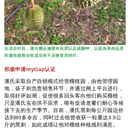
在适当时机，潘光耀会施喷有机肥以及硫酸钾，以提高果肉品质
和避免植株在收成后来不及恢复而掉叶。
积极申请myGap认证
潘氏采取自产自销模式经营榴梿园，由他管理园
地，孩子则负责销售环节，并通过网上平台进行，
取得好评如潮，促使很多回头客向他们购买榴梿，
只是潘氏实在供不应求，唯有促请老饕们耐心等候
接下去的生产季节。目前，潘氏黑刺每公斤园边价
达到80多令吉，同时过去他曾收获一粒重达3.5公
斤的黑刺，如此成绩让他对榴梿种植感到满意。