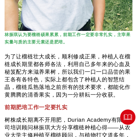
林振琪认为要榴梿硕果累累，前期工作一定要非常扎实，主宰果
实量与质的主要元素还是肥培。
为了让榴梿壮大成长，顺利修成正果，种植人在榴
梿成长期里都各师各法，利用自己多年来的心血及
秘笈配方来滋养果树，所以我们一口一口品尝的果
王各有各特色，实际上都包含了种植人的智慧结
晶，榴梿瓜熟落地之前所有的技术要求，都能化作
黄腾腾的清香果实，因为一分耕耘一分收获。
前期肥培工作一定要扎实
树株成长期离不开用肥，Durian Academy有限公
司培训顾问林振琪大方分享榴梿种植心得——从农
业大学主修种植至榴梿顾问，与植物打交道多年，