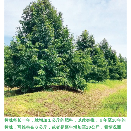
树株每长一年，就增加１公斤的肥料，以此类推，６年至10年的
树株，可维持在６公斤，或者是逐年增加至10公斤，看情况而