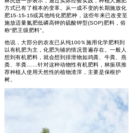
林氏进一步表示，通过实际经验实践，种植人施肥
方式已有了根本的变革。从一成不变的长期施放化
肥15-15-15或其他纯化肥肥种，这些年来已改变至
施放适量氮肥低磷高钾的硫酸钾型(SOP)肥料，俗
称“肥王级肥料”。
他说，大部分的农友已从纯100％施用化学肥料到
以有机肥为主，化肥为辅的情况普遍存在。一般人
想到有机肥料，就会想到排泄物如鸡粪、牛粪、燕
粪、羊粪……针对这种动物性有机肥料，林振琪推
荐种植人使用天然性的植物渣滓，主要是保根护
树。