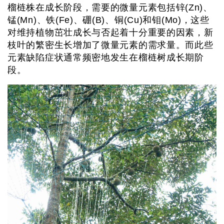
榴梿株在成长阶段，需要的微量元素包括锌(Zn)、
锰(Mn)、铁(Fe)、硼(B)、铜(Cu)和钼(Mo)，这些
对维持植物茁壮成长与否起着十分重要的因素，新
枝叶的繁密生长增加了微量元素的需求量。而此些
元素缺陷症状通常频密地发生在榴梿树成长期阶
段。