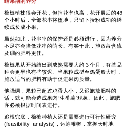
结果期的养分
榴梿植株很会开花，但掉花率也高，花开展后的48
个小时后，全部花串将堕地，只留下授粉成功的继
续成长成小果。
虽然如此，花串率的保护还是必须进行，因为养分
不足亦会降低花串的萌长。有鉴于此，施放富含硫
及硼的肥料更佳。
榴梿果从开始结出到成熟需要大约３个月，有些品
种会更早也有些较迟。当果粒成型至鸡蛋般大时，
施放适当的肥料有助于促进果肉质量。
他强调，果粒已超过鸡蛋大小，又迟施放肥料的
话，就可能会造成果肉“生番薯”现象。因此，施肥
亦必须根据时间表进行。
追根究底，榴梿种植人还是需要进行可行性研究
(feasibility analysis)，运筹帷幄，掌握天时地