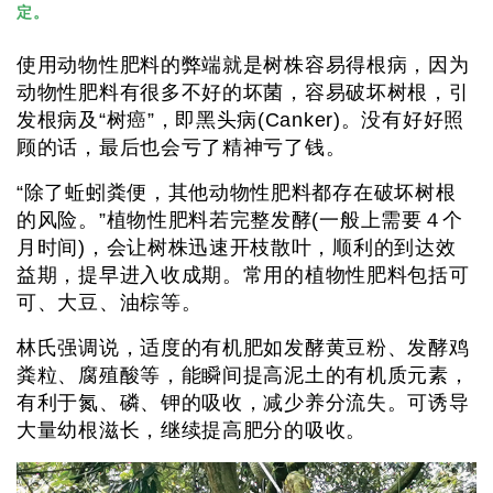
定。
使用动物性肥料的弊端就是树株容易得根病，因为
动物性肥料有很多不好的坏菌，容易破坏树根，引
发根病及“树癌”，即黑头病(Canker)。没有好好照
顾的话，最后也会亏了精神亏了钱。
“除了蚯蚓粪便，其他动物性肥料都存在破坏树根
的风险。”植物性肥料若完整发酵(一般上需要４个
月时间)，会让树株迅速开枝散叶，顺利的到达效
益期，提早进入收成期。常用的植物性肥料包括可
可、大豆、油棕等。
林氏强调说，适度的有机肥如发酵黄豆粉、发酵鸡
粪粒、腐殖酸等，能瞬间提高泥土的有机质元素，
有利于氮、磷、钾的吸收，减少养分流失。可诱导
大量幼根滋长，继续提高肥分的吸收。