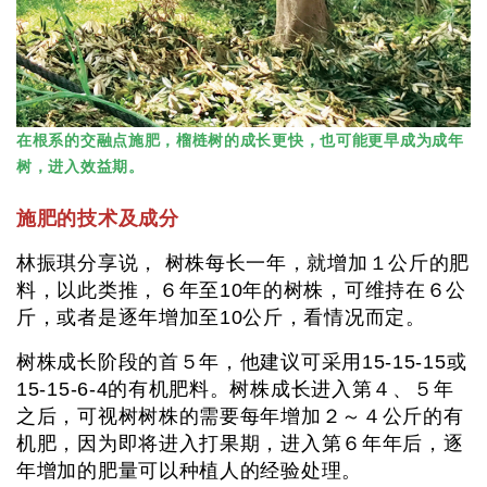
在根系的交融点施肥，榴梿树的成长更快，也可能更早成为成年
树，进入效益期。
施肥的技术及成分
林振琪分享说， 树株每长一年，就增加１公斤的肥
料，以此类推，６年至10年的树株，可维持在６公
斤，或者是逐年增加至10公斤，看情况而定。
树株成长阶段的首５年，他建议可采用15-15-15或
15-15-6-4的有机肥料。树株成长进入第４、５年
之后，可视树树株的需要每年增加２～４公斤的有
机肥，因为即将进入打果期，进入第６年年后，逐
年增加的肥量可以种植人的经验处理。