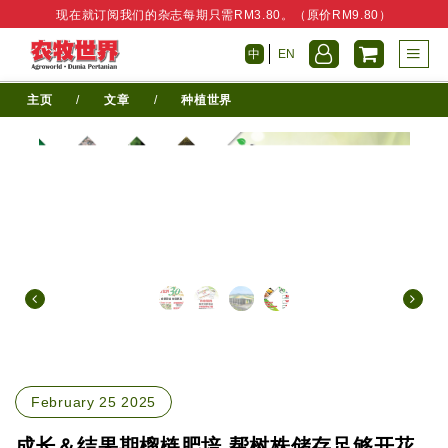
现在就订阅我们的杂志每期只需RM3.80。（原价RM9.80）
中
EN
主页
/
文章
/
种植世界
February 25 2025
成长＆结果期榴梿肥培 帮树株储存足够开花