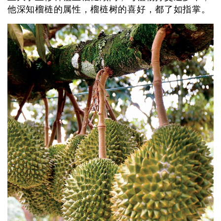
他深知榴梿的属性，榴梿树的喜好，都了如指掌。