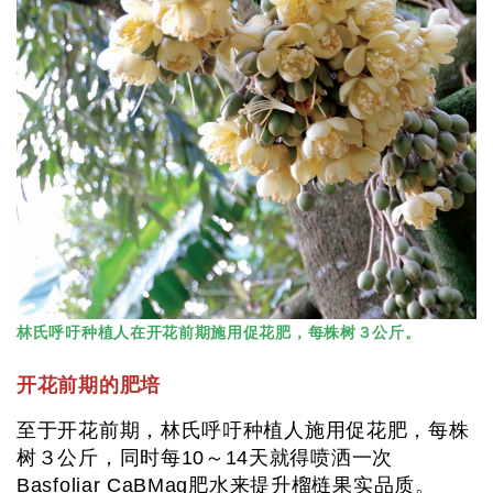
林氏呼吁种植人在开花前期施用促花肥，每株树３公斤。
开花前期的肥培
至于开花前期，林氏呼吁种植人施用促花肥，每株
树３公斤，同时每10～14天就得喷洒一次
Basfoliar CaBMag肥水来提升榴梿果实品质。