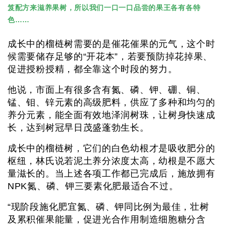
笈配方来滋养果树，所以我们一口一口品尝的果王各有各特
色……
成长中的榴梿树需要的是催花催果的元气，这个时
候需要储存足够的“开花本”，若要预防掉花掉果、
促进授粉授精，都全靠这个时段的努力。
他说，市面上有很多含有氮、磷、钾、硼、铜、
锰、钼、锌元素的高级肥料，供应了多种和均匀的
养分元素，能全面有效地泽润树珠，让树身快速成
长，达到树冠早日茂盛蓬勃生长。
成长中的榴梿树，它们的白色幼根才是吸收肥分的
枢纽，林氏说若泥土养分浓度太高，幼根是不愿大
量滋长的。当上述各项工作都已完成后，施放拥有
NPK氮、磷、钾三要素化肥最适合不过。
“现阶段施化肥宜氮、磷、钾同比例为最佳，壮树
及累积催果能量，促进光合作用制造细胞糖分含