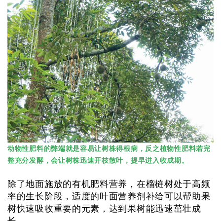
动物性肥料的弊端就是容易让树株得根病，反之植物性肥料若完
整充分发酵，会让树株迅速开枝散叶，提早进入收成期。
除了地面施放的有机肥料营养，在榴梿树处于高频
率的生长阶段，适度的叶面营养剂补给可以帮助果
树快速吸收重要的元素，达到果树能迅速茁壮成