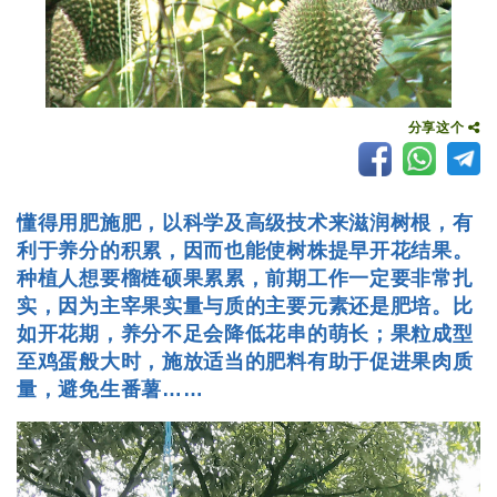
分享这个
懂得用肥施肥，以科学及高级技术来滋润树根，有
利于养分的积累，因而也能使树株提早开花结果。
种植人想要榴梿硕果累累，前期工作一定要非常扎
实，因为主宰果实量与质的主要元素还是肥培。比
如开花期，养分不足会降低花串的萌长；果粒成型
至鸡蛋般大时，施放适当的肥料有助于促进果肉质
量，避免生番薯……