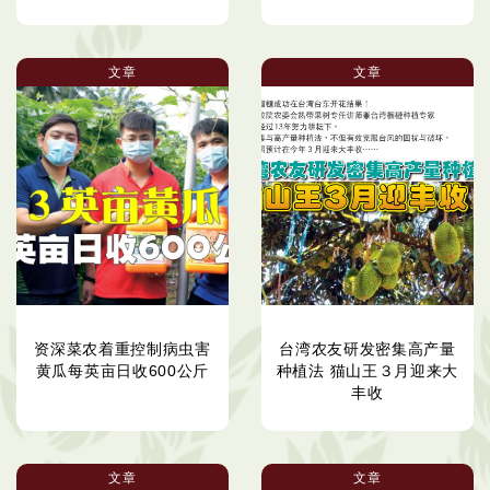
文章
文章
资深菜农着重控制病虫害
台湾农友研发密集高产量
黄瓜每英亩日收600公斤
种植法 猫山王３月迎来大
丰收
文章
文章