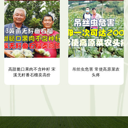
高甜脆口果肉不含种籽 宋
吊丝虫危害 常使高原菜农
溪无籽番石榴卖高价
头疼