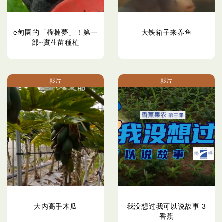
e甸園的「榴槤夢」！第一
大铁箱子来养鱼
部~實生苗種植
影片
影片
大內高手木瓜
我没想过我可以说故事 3
香蕉