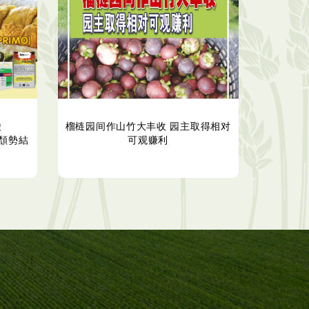
酸
榴梿园间作山竹大丰收 园主取得相对
轉頹勢結
可观赚利