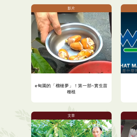
影片
e甸園的「榴槤夢」！第一部~實生苗
種植
文章