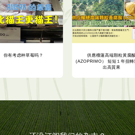
你有考虑种草莓吗？
供應榴蓮高端顆粒黃腐
(AZOPRIMO） 短短１年扭
出高質果