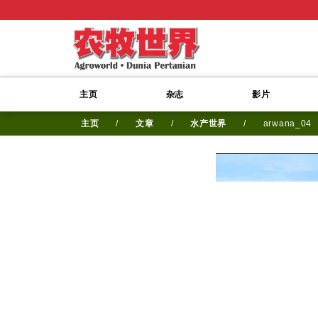
主页
杂志
影片
主页
/
文章
/
水产世界
/
arwana_04