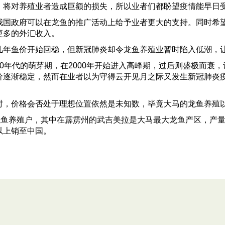
将对养殖业者造成巨额的损失，所以业者们都盼望疫情能早日
政府可以在龙鱼的推广活动上给予业者更大的支持。同时希望
更多的外汇收入。
年鱼价开始回稳，但新冠肺炎却令龙鱼养殖业暂时陷入低潮，
年代的萌芽期，在2000年开始进入高峰期，过后则盛极而衰，
价逐渐稳定，然而在业者以为守得云开见月之际又发生新冠肺炎
，价格会否处于理想位置依然是未知数，毕竟大马的龙鱼养殖以
鱼养殖户，其中在霹雳州的武吉美拉是大马最大龙鱼产区，产量占
以上销至中国。