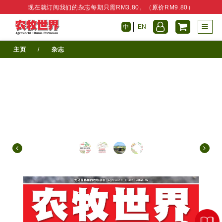
现在就订阅我们的杂志每期只需RM3.80。（原价RM9.80）
中
EN
主页
/
杂志