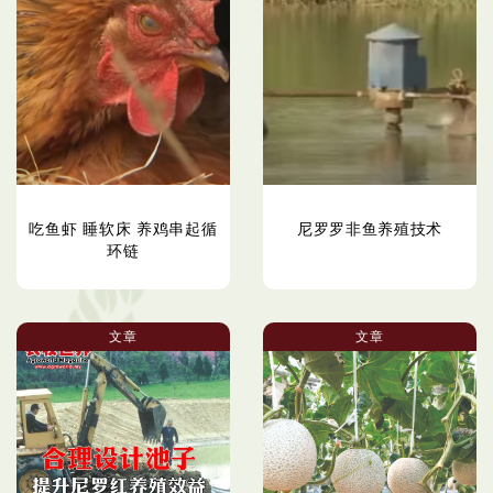
吃鱼虾 睡软床 养鸡串起循
尼罗罗非鱼养殖技术
环链
文章
文章