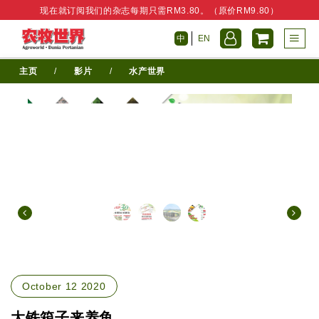
现在就订阅我们的杂志每期只需RM3.80。（原价RM9.80）
中
EN
主页
/
影片
/
水产世界
October 12 2020
大铁箱子来养鱼