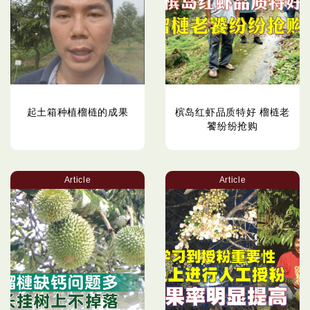
起土箱种植榴梿的成果
槟岛红虾品质特好 榴梿老
饕纷纷抢购
Article
Article