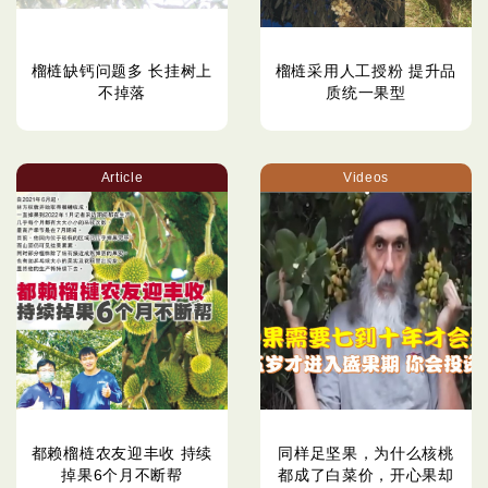
榴梿缺钙问题多 长挂树上
榴梿采用人工授粉 提升品
不掉落
质统一果型
Article
Videos
都赖榴梿农友迎丰收 持续
同样足坚果，为什么核桃
掉果6个月不断帮
都成了白菜价，开心果却