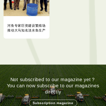
河鱼专家巨资建设繁殖场
推动大马知名淡水鱼生产
Not subscribed to our magazine yet？
You can now subscribe to our magazines
directly
Subscription magazine