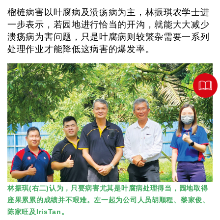
榴梿病害以叶腐病及溃疡病为主，林振琪农学士进
一步表示，若园地进行恰当的开沟，就能大大减少
溃疡病为害问题，只是叶腐病则较繁杂需要一系列
处理作业才能降低这病害的爆发率。
林振琪(右二)认为，只要病害尤其是叶腐病处理得当，园地取得
座果累累的成绩并不艰难。左一起为公司人员胡顺程、黎家俊、
陈家旺及IrisTan。