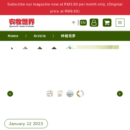
Subscribe our magazine now at RM3.80 per month only. (Original
price at RM9.80)
中
EN
Home
/
Article
/
种植世界
January 12 2023