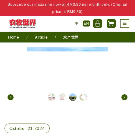
Subscribe our magazine now at RM3.80 per month only. (Original
price at RM9.80)
中
EN
Home
/
Article
/
水产世界
October 21 2024