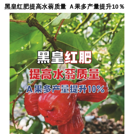
黑皇红肥提高水蓊质量 Ａ果多产量提升10％