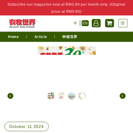
Subscribe our magazine now at RM3.80 per month only. (Original
price at RM9.80)
中
EN
Home
/
Article
/
种植世界
October 11 2024