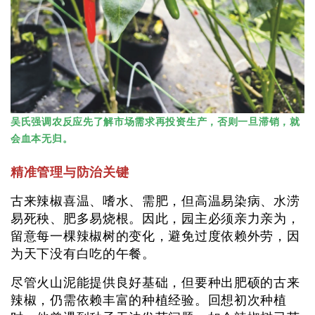
吴氏强调农反应先了解市场需求再投资生产，否则一旦滞销，就
会血本无归。
精准管理与防治关键
古来辣椒喜温、嗜水、需肥，但高温易染病、水涝
易死秧、肥多易烧根。因此，园主必须亲力亲为，
留意每一棵辣椒树的变化，避免过度依赖外劳，因
为天下没有白吃的午餐。
尽管火山泥能提供良好基础，但要种出肥硕的古来
辣椒，仍需依赖丰富的种植经验。回想初次种植