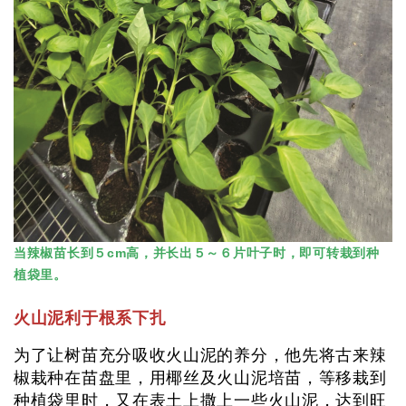
当辣椒苗长到５cm高，并长出５～６片叶子时，即可转栽到种
植袋里。
火山泥利于根系下扎
为了让树苗充分吸收火山泥的养分，他先将古来辣
椒栽种在苗盘里，用椰丝及火山泥培苗，等移栽到
种植袋里时，又在表土上撒上一些火山泥，达到旺