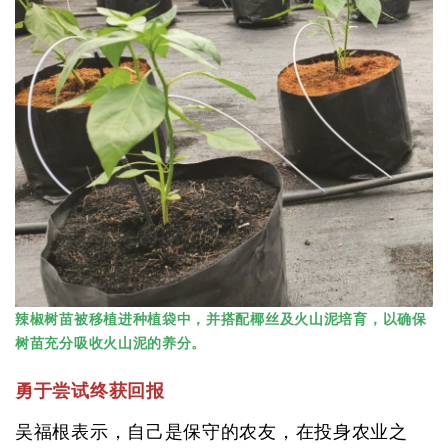
辣椒树苗被移植进种植袋中，并搭配椰丝及火山泥培育，以确保
树苗充分吸收火山泥的养分。
勇于尝试终获回报
吴福根表示，自己是保守的农友，在投身农业之