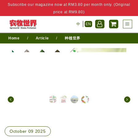
Subscribe our magazine now at RM3.80 per month only. (Original
price at RM9.80)
中
EN
Home
/
Article
/
种植世界
October 09 2025