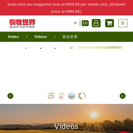
Subscribe our magazine now at RM3.80 per month only. (Original
price at RM9.80)
中
EN
Home
/
Videos
/
菜农世界
Videos