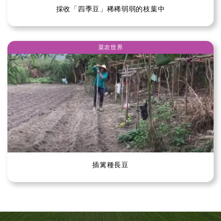
採收「四季豆」稀稀弱弱的枝葉中
菜农世界
插篱種長豆