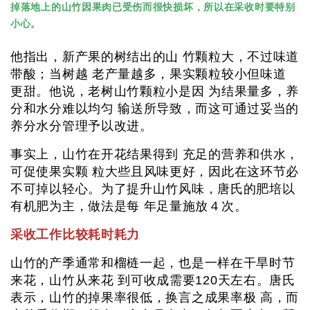
掉落地上的山竹因果肉已受伤而很快损坏，所以在采收时要特别
小心。
他指出，新产果的树结出的山 竹颗粒大，不过味道
带酸；当树越 老产量越多，果实颗粒较小但味道
更甜。他说，老树山竹颗粒小是因 为结果量多，养
分和水分难以均匀 输送所导致，而这可通过妥当的
养分水分管理予以改进。
事实上，山竹在开花结果得到 充足的营养和供水，
可促使果实颗 粒大些且风味更好，因此在这环节必
不可掉以轻心。为了提升山竹风味，唐氏的肥培以
有机肥为主，做法是每 年足量施放４次。
采收工作比较耗时耗力
山竹的产季通常和榴梿一起，也是一样在干旱时节
来花，山竹从来花 到可收成需要120天左右。唐氏
表示，山竹的掉果率很低，换言之成果率极 高，而