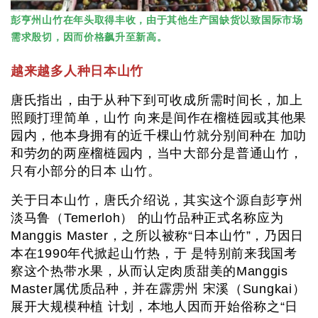
彭亨州山竹在年头取得丰收，由于其他生产国缺货以致国际市场
需求殷切，因而价格飙升至新高。
越来越多人种日本山竹
唐氏指出，由于从种下到可收成所需时间长，加上
照顾打理简单，山竹 向来是间作在榴梿园或其他果
园内，他本身拥有的近千棵山竹就分别间种在 加叻
和劳勿的两座榴梿园内，当中大部分是普通山竹，
只有小部分的日本 山竹。
关于日本山竹，唐氏介绍说，其实这个源自彭亨州
淡马鲁（Temerloh） 的山竹品种正式名称应为
Manggis Master，之所以被称“日本山竹”，乃因日
本在1990年代掀起山竹热，于 是特别前来我国考
察这个热带水果，从而认定肉质甜美的Manggis
Master属优质品种，并在霹雳州 宋溪（Sungkai）
展开大规模种植 计划，本地人因而开始俗称之“日