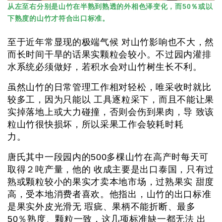
从左至右分别是山竹在半熟到熟透的外相色泽变化，而50％或以
下熟度的山竹才符合出口标准。
至于近年常显现的极端气候 对山竹影响也不大，然
而长时间干旱的话果实颗粒会较小。不过园内灌排
水系统必须做好，若积水会对山竹树生长不利。
虽然山竹的日常管理工作相对轻松，唯采收时就比
较多工，因为只能以 工具逐粒采下，而且不能让果
实掉落地上或大力碰撞，否则会伤到果肉，导 致该
粒山竹很快损坏，所以采果工作会较耗时耗
力。
唐氏其中一段园内的500多棵山竹在高产时每天可
取得２吨产量，他的 收成主要是出口泰国，只有过
熟或颗粒较小的果实才卖本地市场，过熟果实 甜度
高，受本地消费者喜欢。他指出，山竹的出口标准
是果实外皮光滑无 瑕疵、果柄不能折断、最多
50％熟度、颗粒一致，这几项标准缺一都无法 出