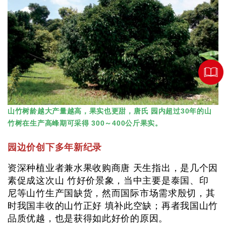
山竹树龄越大产量越高，果实也更甜，唐氏 园内超过30年的山
竹树在生产高峰期可采得 300～400公斤果实。
园边价创下多年新纪录
资深种植业者兼水果收购商唐 天生指出，是几个因
素促成这次山 竹好价景象，当中主要是泰国、印
尼等山竹生产国缺货，然而国际市场需求殷切，其
时我国丰收的山竹正好 填补此空缺；再者我国山竹
品质优越，也是获得如此好价的原因。