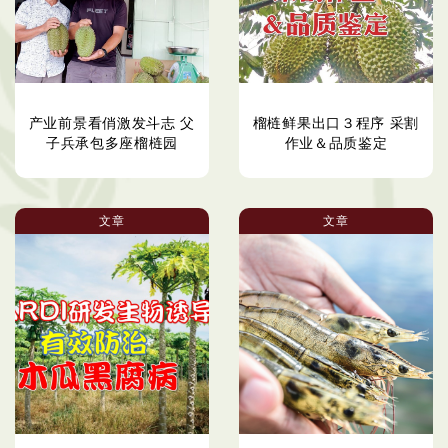
产业前景看俏激发斗志 父
榴梿鲜果出口３程序 采割
子兵承包多座榴梿园
作业＆品质鉴定
文章
文章