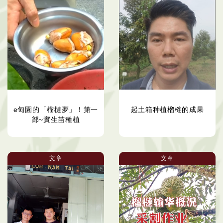
e甸園的「榴槤夢」！第一
起土箱种植榴梿的成果
部~實生苗種植
文章
文章