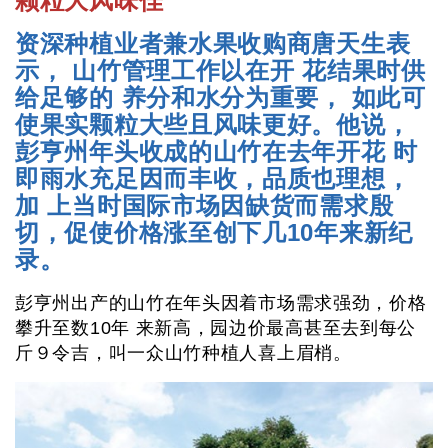
颗粒大风味佳
资深种植业者兼水果收购商唐天生表
示， 山竹管理工作以在开 花结果时供
给足够的 养分和水分为重要， 如此可
使果实颗粒大些且风味更好。他说，
彭亨州年头收成的山竹在去年开花 时
即雨水充足因而丰收，品质也理想，
加 上当时国际市场因缺货而需求殷
切，促使价格涨至创下几10年来新纪
录。
彭亨州出产的山竹在年头因着市场需求强劲，价格
攀升至数10年 来新高，园边价最高甚至去到每公
斤９令吉，叫一众山竹种植人喜上眉梢。