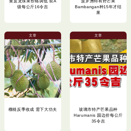
黄皮龙珠果价格调低 双A
波罗洲特有野芒果
级每公斤16令吉
Bambangan种15年才结
果
文章
文章
榴梿反季收成 需下大功夫
玻璃市特产芒果品种
Harumanis 园边价每公斤
35令吉