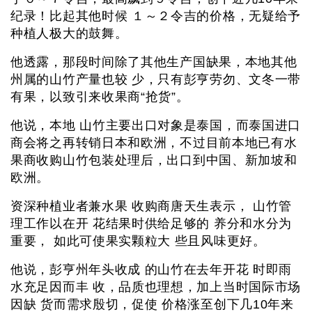
纪录！比起其他时候 １～２令吉的价格，无疑给予
种植人极大的鼓舞。
他透露，那段时间除了其他生产国缺果，本地其他
州属的山竹产量也较 少，只有彭亨劳勿、文冬一带
有果，以致引来收果商“抢货”。
他说，本地 山竹主要出口对象是泰国，而泰国进口
商会将之再转销日本和欧洲，不过目前本地已有水
果商收购山竹包装处理后，出口到中国、新加坡和
欧洲。
资深种植业者兼水果 收购商唐天生表示， 山竹管
理工作以在开 花结果时供给足够的 养分和水分为
重要， 如此可使果实颗粒大 些且风味更好。
他说，彭亨州年头收成 的山竹在去年开花 时即雨
水充足因而丰 收，品质也理想，加上当时国际市场
因缺 货而需求殷切，促使 价格涨至创下几10年来