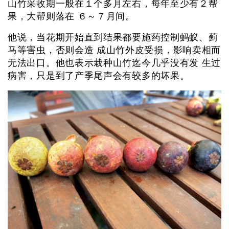
山竹采收期一般在１个多月左右，每年至少有２帮
果，大帮则落在 ６～７月间。
他说，当花期开始直到结果都要施药控制蚂蚁、蓟
马等害虫，否则会造 成山竹外皮受损，影响卖相而
无法出口。他也表示栽种山竹迄今几乎没有发 生过
病害，只是到了产季尾声会有较多的坏果。