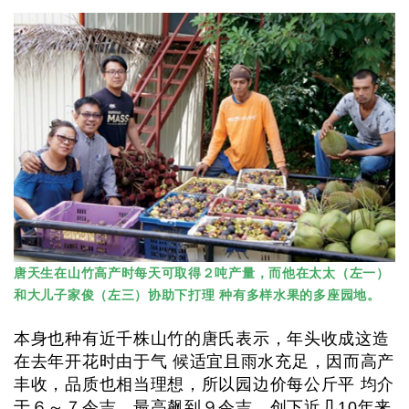
唐天生在山竹高产时每天可取得２吨产量，而他在太太（左一）
和大儿子家俊（左三）协助下打理 种有多样水果的多座园地。
本身也种有近千株山竹的唐氏表示，年头收成这造
在去年开花时由于气 候适宜且雨水充足，因而高产
丰收，品质也相当理想，所以园边价每公斤平 均介
于６～７令吉，最高飙到９令吉，创下近几10年来