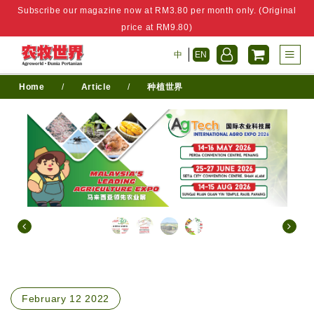
Subscribe our magazine now at RM3.80 per month only. (Original
price at RM9.80)
中
EN
Home
/
Article
/
种植世界
February 12 2022