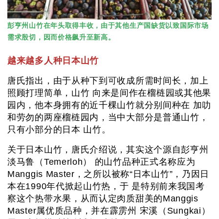
彭亨州山竹在年头取得丰收，由于其他生产国缺货以致国际市场
需求殷切，因而价格飙升至新高。
越来越多人种日本山竹
唐氏指出，由于从种下到可收成所需时间长，加上
照顾打理简单，山竹 向来是间作在榴梿园或其他果
园内，他本身拥有的近千棵山竹就分别间种在 加叻
和劳勿的两座榴梿园内，当中大部分是普通山竹，
只有小部分的日本 山竹。
关于日本山竹，唐氏介绍说，其实这个源自彭亨州
淡马鲁（Temerloh） 的山竹品种正式名称应为
Manggis Master，之所以被称“日本山竹”，乃因日
本在1990年代掀起山竹热，于 是特别前来我国考
察这个热带水果，从而认定肉质甜美的Manggis
Master属优质品种，并在霹雳州 宋溪（Sungkai）