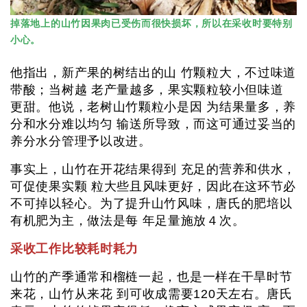
掉落地上的山竹因果肉已受伤而很快损坏，所以在采收时要特别
小心。
他指出，新产果的树结出的山 竹颗粒大，不过味道
带酸；当树越 老产量越多，果实颗粒较小但味道
更甜。他说，老树山竹颗粒小是因 为结果量多，养
分和水分难以均匀 输送所导致，而这可通过妥当的
养分水分管理予以改进。
事实上，山竹在开花结果得到 充足的营养和供水，
可促使果实颗 粒大些且风味更好，因此在这环节必
不可掉以轻心。为了提升山竹风味，唐氏的肥培以
有机肥为主，做法是每 年足量施放４次。
采收工作比较耗时耗力
山竹的产季通常和榴梿一起，也是一样在干旱时节
来花，山竹从来花 到可收成需要120天左右。唐氏