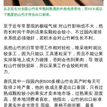
从左至右分别是山竹在半熟到熟透的外相色泽变化，而50％或以
下熟度的山竹才符合出口标准。
至于近年常显现的极端气候 对山竹影响也不大，然
而长时间干旱的话果实颗粒会较小。不过园内灌排
水系统必须做好，若积水会对山竹树生长不利。
虽然山竹的日常管理工作相对轻松，唯采收时就比
较多工，因为只能以 工具逐粒采下，而且不能让果
实掉落地上或大力碰撞，否则会伤到果肉，导 致该
粒山竹很快损坏，所以采果工作会较耗时耗
力。
唐氏其中一段园内的500多棵山竹在高产时每天可
取得２吨产量，他的 收成主要是出口泰国，只有过
熟或颗粒较小的果实才卖本地市场，过熟果实 甜度
高，受本地消费者喜欢。他指出，山竹的出口标准
是果实外皮光滑无 瑕疵、果柄不能折断、最多