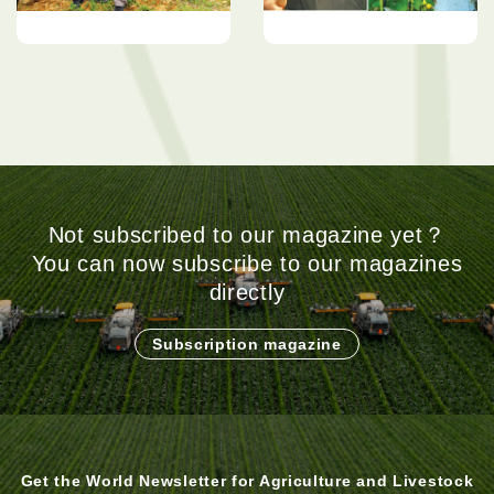
妥善照顾叶子&根系 有效
番茄晚疫病的控制
促进榴梿生长增产质
Not subscribed to our magazine yet？
You can now subscribe to our magazines
directly
Subscription magazine
Get the World Newsletter for Agriculture and Livestock