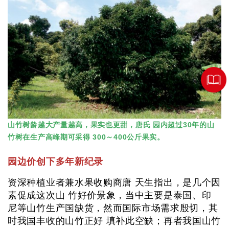
山竹树龄越大产量越高，果实也更甜，唐氏 园内超过30年的山
竹树在生产高峰期可采得 300～400公斤果实。
园边价创下多年新纪录
资深种植业者兼水果收购商唐 天生指出，是几个因
素促成这次山 竹好价景象，当中主要是泰国、印
尼等山竹生产国缺货，然而国际市场需求殷切，其
时我国丰收的山竹正好 填补此空缺；再者我国山竹