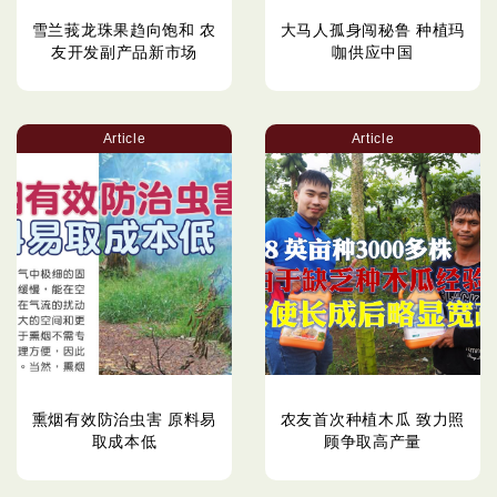
雪兰莪龙珠果趋向饱和 农
大马人孤身闯秘鲁 种植玛
友开发副产品新市场
咖供应中国
Article
Article
熏烟有效防治虫害 原料易
农友首次种植木瓜 致力照
取成本低
顾争取高产量