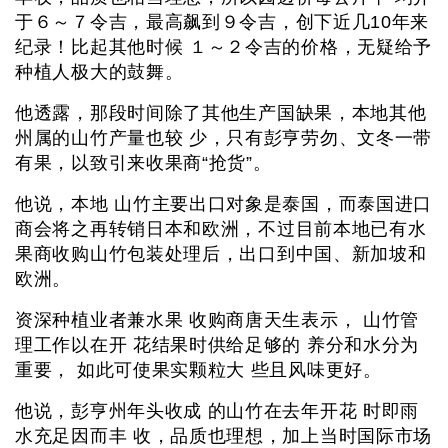
于６～７令吉，最高飙到９令吉，创下近几10年来
纪录！比起其他时候 １～２令吉的价格，无疑给予
种植人极大的鼓舞。
他透露，那段时间除了其他生产国缺果，本地其他
州属的山竹产量也较 少，只有彭亨劳勿、文冬一带
有果，以致引来收果商“抢货”。
他说，本地 山竹主要出口对象是泰国，而泰国进口
商会将之再转销日本和欧洲，不过目前本地已有水
果商收购山竹包装处理后，出口到中国、新加坡和
欧洲。
资深种植业者兼水果 收购商唐天生表示， 山竹管
理工作以在开 花结果时供给足够的 养分和水分为
重要， 如此可使果实颗粒大 些且风味更好。
他说，彭亨州年头收成 的山竹在去年开花 时即雨
水充足因而丰 收，品质也理想，加上当时国际市场