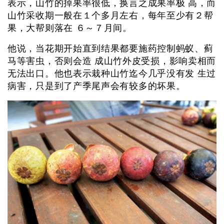
表示，山竹的掉果率很低，换言之成果率极 高，而
山竹采收期一般在１个多月左右，每年至少有２帮
果，大帮则落在 ６～７月间。
他说，当花期开始直到结果都要施药控制蚂蚁、蓟
马等害虫，否则会造 成山竹外皮受损，影响卖相而
无法出口。他也表示栽种山竹迄今几乎没有发 生过
病害，只是到了产季尾声会有较多的坏果。