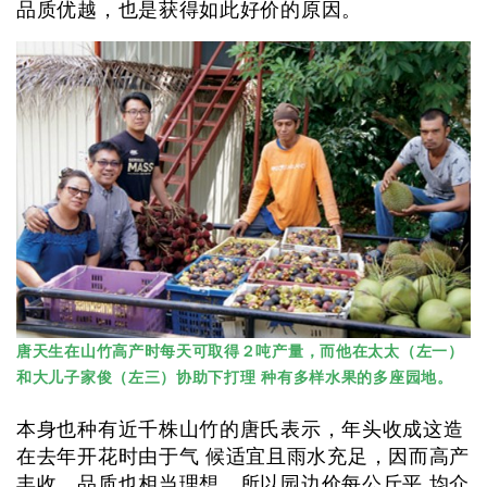
品质优越，也是获得如此好价的原因。
唐天生在山竹高产时每天可取得２吨产量，而他在太太（左一）
和大儿子家俊（左三）协助下打理 种有多样水果的多座园地。
本身也种有近千株山竹的唐氏表示，年头收成这造
在去年开花时由于气 候适宜且雨水充足，因而高产
丰收，品质也相当理想，所以园边价每公斤平 均介