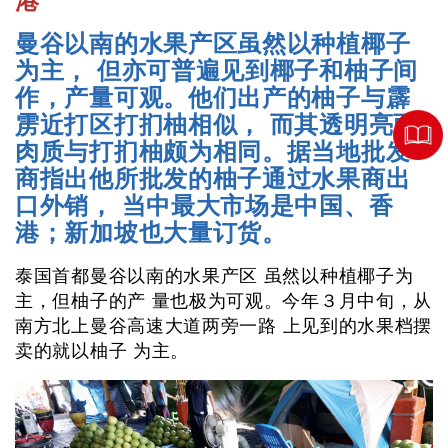
港
曼谷以南的水果产区虽然以种植椰子
为主， 但亦可普遍见到椰子和柚子间
作，产量可观。他们出产的柚子与霹
雳近打区打扪柚相似， 而其透明亮丽
肉质与打扪柚颇为相同。据当地批发
商指出他所批发的柚子通过水果商出
口外销， 当中最大市场是中国、香
港；新加坡也大量订货。
泰国首都曼谷以南的水果产区 虽然以种植椰子为
主，但柚子的产 量也极为可观。今年３月中旬，从
南方北上曼谷高速大道两旁一路 上见到的水果档摆
卖的就以柚子 为主。