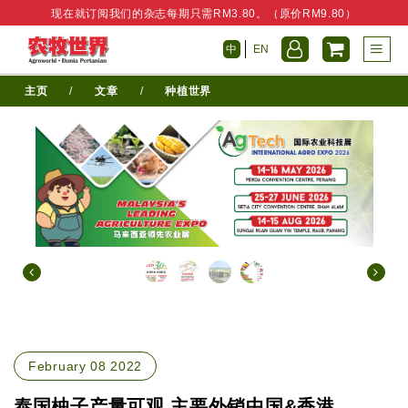
现在就订阅我们的杂志每期只需RM3.80。（原价RM9.80）
中
EN
主页
/
文章
/
种植世界
February 08 2022
泰国柚子产量可观 主要外销中国&香港