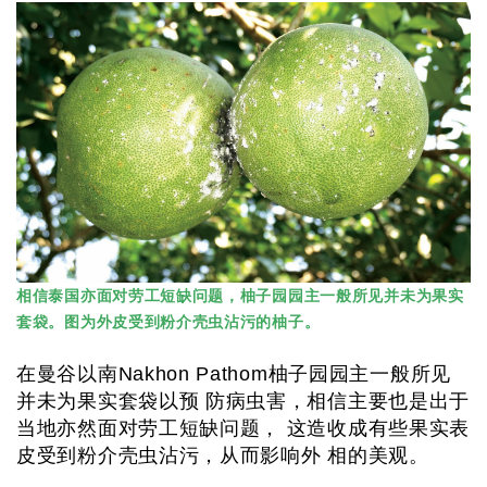
相信泰国亦面对劳工短缺问题，柚子园园主一般所见并未为果实
套袋。图为外皮受到粉介壳虫沾污的柚子。
在曼谷以南Nakhon Pathom柚子园园主一般所见
并未为果实套袋以预 防病虫害，相信主要也是出于
当地亦然面对劳工短缺问题， 这造收成有些果实表
皮受到粉介壳虫沾污，从而影响外 相的美观。