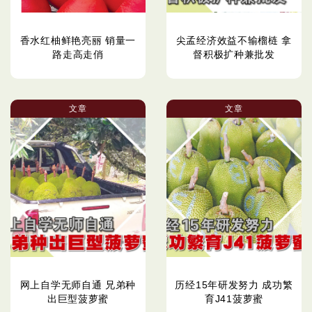
香水红柚鲜艳亮丽 销量一
尖孟经济效益不输榴梿 拿
路走高走俏
督积极扩种兼批发
文章
文章
网上自学无师自通 兄弟种
历经15年研发努力 成功繁
出巨型菠萝蜜
育J41菠萝蜜