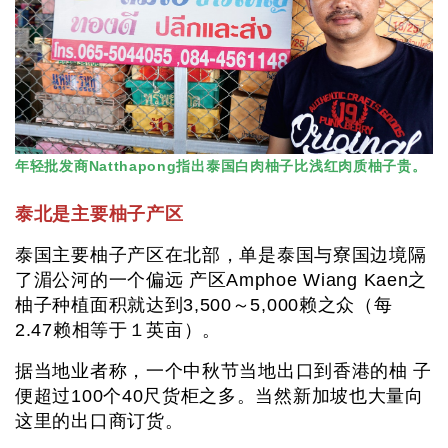
年轻批发商Natthapong指出泰国白肉柚子比浅红肉质柚子贵。
泰北是主要柚子产区
泰国主要柚子产区在北部，单是泰国与寮国边境隔
了湄公河的一个偏远 产区Amphoe Wiang Kaen之
柚子种植面积就达到3,500～5,000赖之众（每
2.47赖相等于１英亩）。
据当地业者称，一个中秋节当地出口到香港的柚 子
便超过100个40尺货柜之多。当然新加坡也大量向
这里的出口商订货。