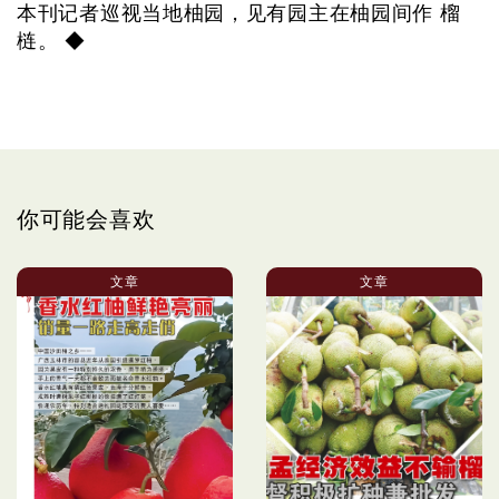
本刊记者巡视当地柚园，见有园主在柚园间作 榴
梿。 ◆
你可能会喜欢
文章
文章