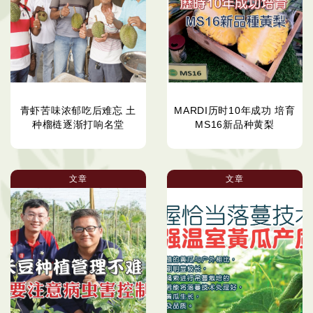
青虾苦味浓郁吃后难忘 土
MARDI历时10年成功 培育
种榴梿逐渐打响名堂
MS16新品种黄梨
文章
文章