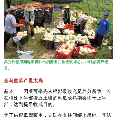
吴光和善用园地菜棚种出的蜜瓜在首造取得总共20吨的高产记
录。
全马蜜瓜产量太高
基本上，因着可率先从根部吸收充足养分所致，长
在植株下半部接近土壤的蜜瓜成熟期会快于上半
部，达到提早收成目的。
为了供蜜瓜攀藤用，吴氏在支柱间绑上吊绳，其法