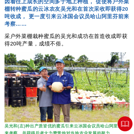
因着往上成长的空间多于地上种植， 促使将户外菜
棚转种蜜瓜的云冰农友吴光和在首次采收即获得20
吨收成， 更一度引来云冰国会议员哈山阿里芬前来
考察……
采户外菜棚栽种蜜瓜的吴光和成功在首造收成即获
得20吨产量，成绩不俗。
吴光和(左)种出产质皆优的蜜瓜引来云冰国会议员哈山阿里芬前
来考察，并获得后者大力赞赏他对当地农业发展的努力。