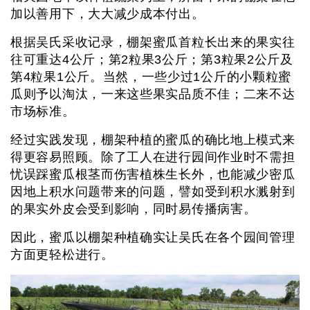
加以善用下，大大减少成本付出。
根据吴氏采收记录，棚架蜜瓜首粒长出来的果实往
往可重达4公斤；第2粒果3公斤；第3粒果2公斤及
第4粒果1公斤。当然，一些少过1公斤的小颗粒蜜
瓜则予以淘汰，一来这些果实品质不佳；二来不达
市场标准。
经过实践发现，棚架种植的蜜瓜的确比地上模式来
得更容易照顾。除了工人在进行园间作业时不需担
忧误踩蜜瓜根茎而伤害植株生长外，也能减少密瓜
因地上积水问题带来的问题，譬如受到积水溅射到
的果实外皮会受到影响，同时易传播病害。
因此，蜜瓜以棚架种植确实让吴氏在各个园间管理
方面更轻松进行。