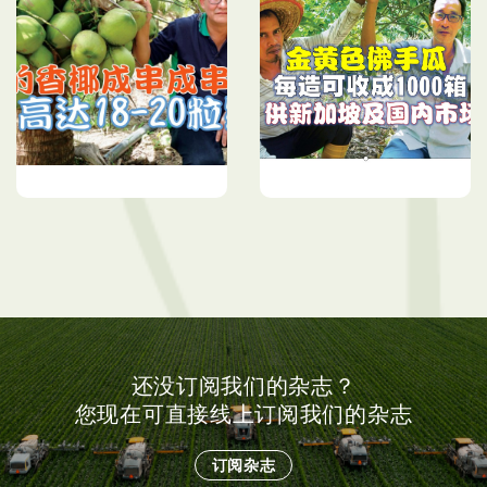
混合施用菌液肥＆复合肥
2颗佛手瓜卖逾百新币 农
香椰成串成串挂果
友抓紧催花时机保供应
还没订阅我们的杂志？
您现在可直接线上订阅我们的杂志
订阅杂志