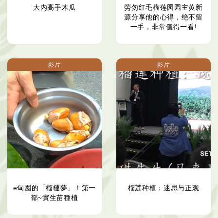
大內高手木瓜
勞勿红毛榴莲园园主黄新
源分享他的心得，绝不留
一手，非常值得一看!
影片
影片
e甸園的「榴槤夢」！第一
榴莲种植：迷思与正观
部~實生苗種植