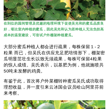
在到位的园间管理及优越的地理环境下促使吴光和的蜜瓜品质良
好，堪比室内种植的蜜瓜，因此吴光和认为若种植人无法负担高
成本的温室建设，可尝试户外棚架种植蜜瓜。
大部分蜜瓜种植人都会进行疏果，每株保留１-２
粒果 而已，但吴氏在供应充足肥培情形下，棚架密
瓜明显茁壮生长以致无须疏果，每株可保留4粒果
的惊人成绩。吴氏表示，以基肥为例，他就施喷共
50吨未发酵的鸡粪。
有鉴于此，首次将户外菜棚转种蜜瓜吴氏成功取得
理想收益，并一度引来云冰国会议员哈山阿里芬前
来考察。