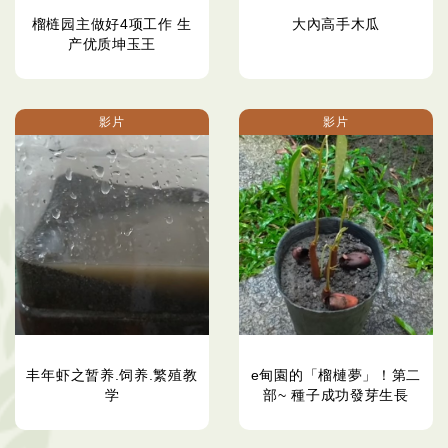
榴梿园主做好4项工作 生
大內高手木瓜
产优质坤玉王
影片
影片
丰年虾之暂养.饲养.繁殖教
e甸園的「榴槤夢」！第二
学
部~ 種子成功發芽生長