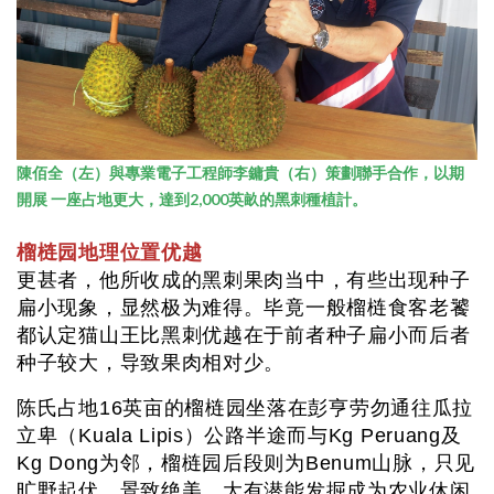
陳佰全（左）與專業電子工程師李鏞貴（右）策劃聯手合作，以期
開展 一座占地更大，達到2,000英畝的黑刺種植計。
榴梿园地理位置优越
更甚者，他所收成的黑刺果肉当中，有些出现种子
扁小现象，显然极为难得。毕竟一般榴梿食客老饕
都认定猫山王比黑刺优越在于前者种子扁小而后者
种子较大，导致果肉相对少。
陈氏占地16英亩的榴梿园坐落在彭亨劳勿通往瓜拉
立卑（Kuala Lipis）公路半途而与Kg Peruang及
Kg Dong为邻，榴梿园后段则为Benum山脉，只见
旷野起伏，景致绝美，大有潜能发掘成为农业休闲