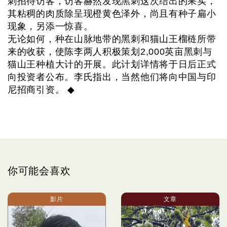
刺招待访客，访客赫然发现黑刺这次结出的果实，
其粘稠的肉质除呈现橙黄色泽外，尚且有种子扁小
现象，另添一惊喜。
无论如何，种在山脉地带的黑刺和猫山王榴梿所带
来的收获，使陈李两人积极策划2,000英亩黑刺与
猫山王种植大计的开展。此计划详情将于日后正式
向投资者公布。李氏指出，当然他们将向中国与印
尼招商引资。 ◆
你可能会喜欢
影片
文章