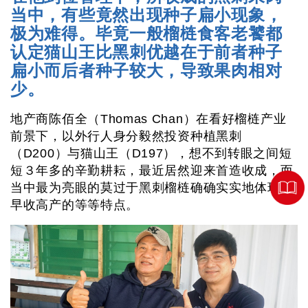
当中，有些竟然出现种子扁小现象，
极为难得。毕竟一般榴梿食客老饕都
认定猫山王比黑刺优越在于前者种子
扁小而后者种子较大，导致果肉相对
少。
地产商陈佰全（Thomas Chan）在看好榴梿产业
前景下，以外行人身分毅然投资种植黑刺
（D200）与猫山王（D197），想不到转眼之间短
短３年多的辛勤耕耘，最近居然迎来首造收成，而
当中最为亮眼的莫过于黑刺榴梿确确实实地体现了
早收高产的等等特点。