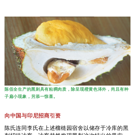
陈佰全生产的黑刺具有粘稠肉质，除呈现橙黄色泽外，尚且有种
子扁小现象，另添一惊喜。
向中国与印尼招商引资
陈氏连同李氏在上述榴梿园宿舍以储存于冷库的黑