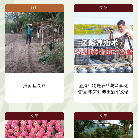
影片
文章
插篱種長豆
坚持生物链养殖与科学化
管理 李宗灿养出冠军文蛤
文章
文章