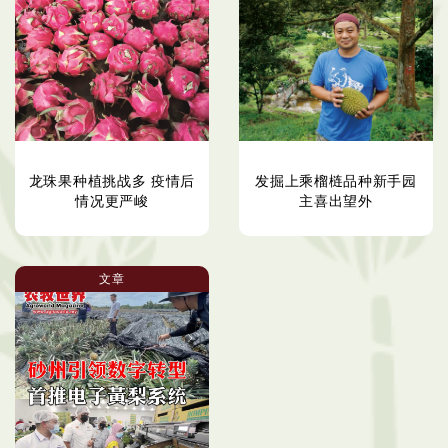
龙珠果种植挑战多 疫情后
发掘上乘榴梿品种新手园
情况更严峻
主喜出望外
文章