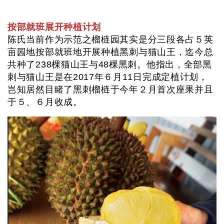
按部就班展开种植计划
陈氏当前作为示范之榴梿园其实是分三段各占５英
亩园地按部就班地开展种植黑刺与猫山王，迄今总
共种了238棵猫山王与48棵黑刺。他指出，全部黑
刺与猫山王是在2017年６月11日完成定植计划，
岂知居然目睹了黑刺榴梿于今年２月首次座果并且
于５、６月收成。