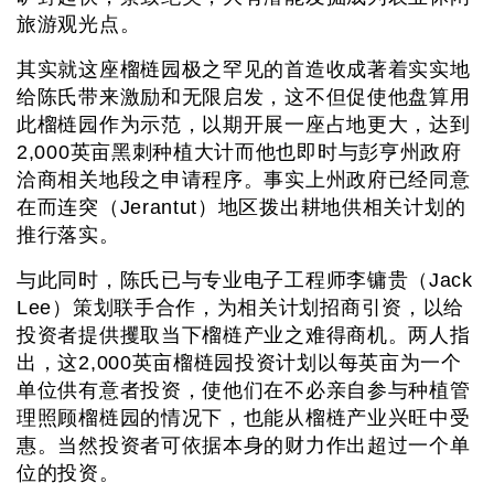
旅游观光点。
其实就这座榴梿园极之罕见的首造收成著着实实地
给陈氏带来激励和无限启发，这不但促使他盘算用
此榴梿园作为示范，以期开展一座占地更大，达到
2,000英亩黑刺种植大计而他也即时与彭亨州政府
洽商相关地段之申请程序。事实上州政府已经同意
在而连突（Jerantut）地区拨出耕地供相关计划的
推行落实。
与此同时，陈氏已与专业电子工程师李镛贵（Jack
Lee）策划联手合作，为相关计划招商引资，以给
投资者提供攫取当下榴梿产业之难得商机。两人指
出，这2,000英亩榴梿园投资计划以每英亩为一个
单位供有意者投资，使他们在不必亲自参与种植管
理照顾榴梿园的情况下，也能从榴梿产业兴旺中受
惠。当然投资者可依据本身的财力作出超过一个单
位的投资。