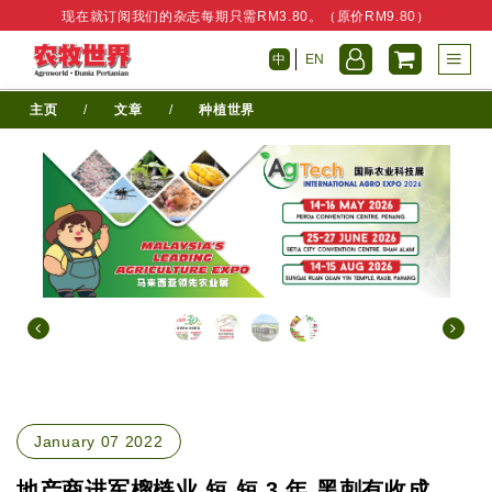
现在就订阅我们的杂志每期只需RM3.80。（原价RM9.80）
中
EN
主页
/
文章
/
种植世界
January 07 2022
地产商进军榴梿业 短 短 3 年 黑刺有收成