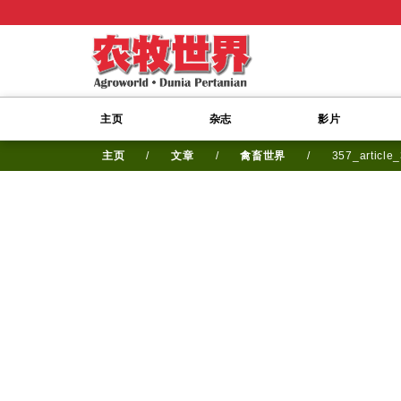
主页
杂志
影片
主页
/
文章
/
禽畜世界
/
357_article