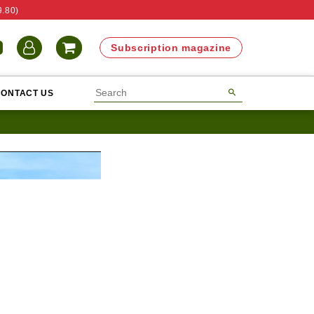
9.80)
N
Subscription magazine
CONTACT US