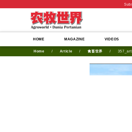
Subs
HOME
MAGAZINE
VIDEOS
Home
/
Article
/
禽畜世界
/
357_art