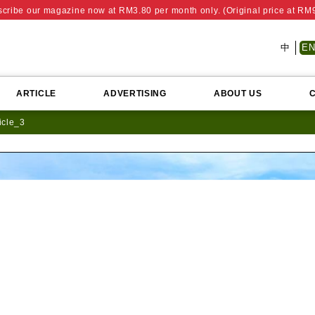
cribe our magazine now at RM3.80 per month only. (Original price at RM
中
E
ARTICLE
ADVERTISING
ABOUT US
icle_3