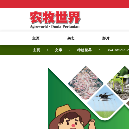
主页
杂志
影片
主页
/
文章
/
种植世界
/
364-article-