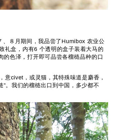
月期间，我品尝了Humibox 农业公
梿精致礼盒，内有6 个透明的盒子装着大马的
到果肉的色泽，打开即可品尝各榴梿品种的口
betto，意civet，或灵猫，其特殊味道是麝香，
梿”。我们的榴梿出口到中国，多少都不