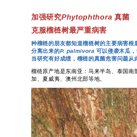
加强研究
Phytophthora
真菌
克服榴梿树最严重病害
种榴梿的朋友都知道榴梿树的主要病害根
分离出来的
P. palmivora
可以侵袭木瓜，
当研究有好成绩，榴梿的真菌危害问题从
榴梿原产地是东南亚：马来半岛、泰国南
加、夏威夷、澳州北部等地。