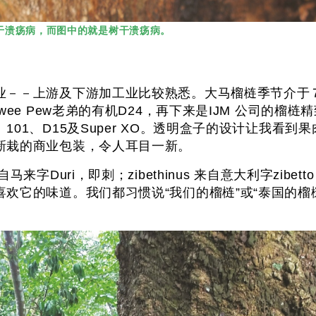
干溃疡病，而图中的就是树干溃疡病。
－－上游及下游加工业比较熟悉。大马榴梿季节介于７、８
ee Pew老弟的有机D24，再下来是IJM 公司的榴
01、D15及Super XO。透明盒子的设计让我看
新栽的商业包装，令人耳目一新。
rio来自马来字Duri，即刺；zibethinus 来自意大利字zi
欢它的味道。我们都习惯说“我们的榴梿”或“泰国的榴