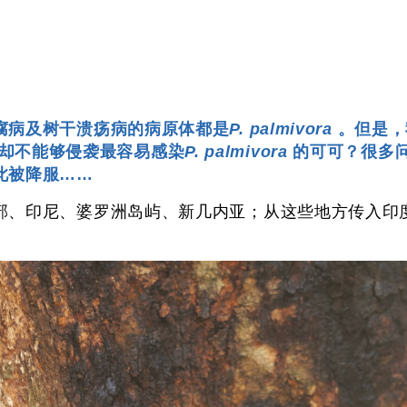
腐病及树干溃疡病的病原体都是
P. palmivora
。但是，
却不能够侵袭最容易感染
P. palmivora
的可可？很多
此被降服……
部、印尼、婆罗洲岛屿、新几内亚；从这些地方传入印