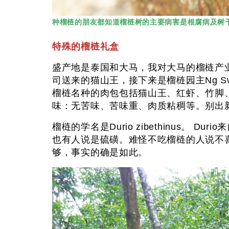
种榴梿的朋友都知道榴梿树的主要病害是根腐病及树
特殊的榴梿礼盒
盛产地是泰国和大马，我对大马的榴梿产业
司送来的猫山王，接下来是榴梿园主Ng Sw
榴梿名种的肉包包括猫山王、红虾、竹脚、1
味：无苦味、苦味重、肉质粘稠等。别出
榴梿的学名是Durio zibethinus。 Du
也有人说是硫磺。难怪不吃榴梿的人说不喜
够，事实的确是如此。