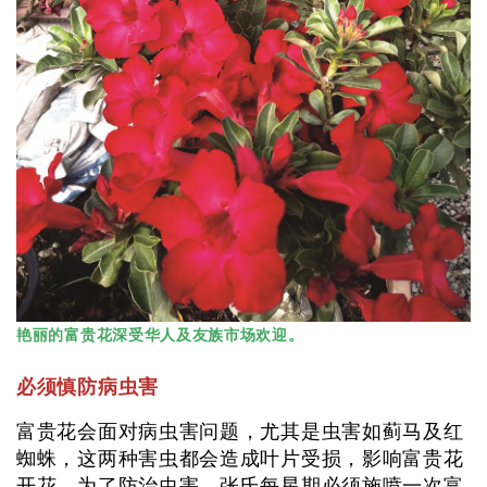
艳丽的富贵花深受华人及友族市场欢迎。
必须慎防病虫害
富贵花会面对病虫害问题，尤其是虫害如蓟马及红
蜘蛛，这两种害虫都会造成叶片受损，影响富贵花
开花。为了防治虫害，张氏每星期必须施喷一次富