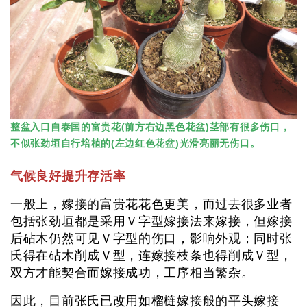
整盆入口自泰国的富贵花(前方右边黑色花盆)茎部有很多伤口，
不似张劲垣自行培植的(左边红色花盆)光滑亮丽无伤口。
气候良好提升存活率
一般上，嫁接的富贵花花色更美，而过去很多业者
包括张劲垣都是采用Ｖ字型嫁接法来嫁接，但嫁接
后砧木仍然可见Ｖ字型的伤口，影响外观；同时张
氏得在砧木削成Ｖ型，连嫁接枝条也得削成Ｖ型，
双方才能契合而嫁接成功，工序相当繁杂。
因此，目前张氏已改用如榴梿嫁接般的平头嫁接