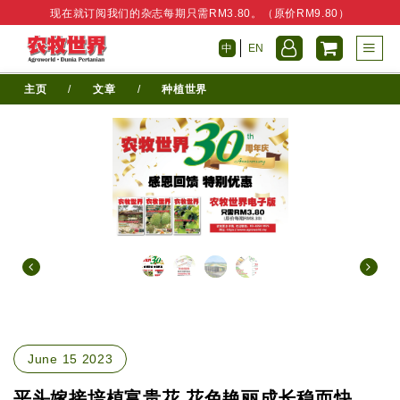
现在就订阅我们的杂志每期只需RM3.80。（原价RM9.80）
中
EN
主页
/
文章
/
种植世界
June 15 2023
平头嫁接培植富贵花 花色艳丽成长稳而快