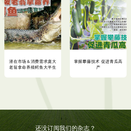
潜在市场＆消费需求庞大
掌握攀藤技术 促进青瓜高
老翁拿命养殖鳄鱼大半生
产
还没订阅我们的杂志？