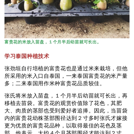
富贵花的米放入苗盘，１个月半后幼苗就可长出。
学习泰国种植技术
张劲垣自行培植的富贵花也是通过米来栽培，但他
所采用的米入口自泰国，一来泰国富贵花的米产量
多；二来泰国用作米种富贵花品质较佳。
张氏将米放入苗盘，１个月半后幼苗就可长出，再
移植去苗袋。富贵花的观赏价值除了花色，其肥
大、肉质的茎部也受到爱好者追捧。因此，当苗袋
内的富贵花幼株茎部围径达到２寸多时张氏才嫁接
更为优质的富贵花品种，以取得最佳的花色及茎
部。他表示，大约４个月茎部围径才能达到２寸