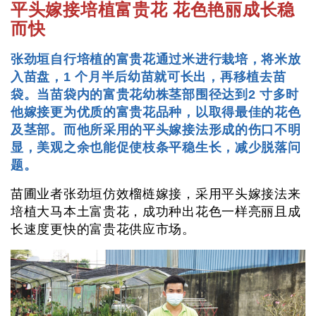
平头嫁接培植富贵花
花色艳丽成长稳
而快
张劲垣自行培植的富贵花通过米进行栽培，将米放
入苗盘，1 个月半后幼苗就可长出，再移植去苗
袋。当苗袋内的富贵花幼株茎部围径达到2 寸多时
他嫁接更为优质的富贵花品种，以取得最佳的花色
及茎部。而他所采用的平头嫁接法形成的伤口不明
显，美观之余也能促使枝条平稳生长，减少脱落问
题。
苗圃业者张劲垣仿效榴梿嫁接，采用平头嫁接法来
培植大马本土富贵花，成功种出花色一样亮丽且成
长速度更快的富贵花供应市场。