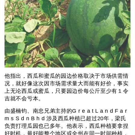
他指出，西瓜和蜜瓜的园边价格取决于市场供需情
况，就好像这次因市场需求量大而能有好价，事实
上无论西瓜或蜜瓜，只要园边价每公斤至少有１令
吉就不会亏本。
由盛楠钧、南忠兄弟主持的G r e a t L a n d F a r
m s S d n B h d 涉及西瓜种植已超过20年，梁氏
负责打理瓜园也已多年。他表示，西瓜种植要拿捏
好时机，最好能整个地区或全州在同一时间种植，