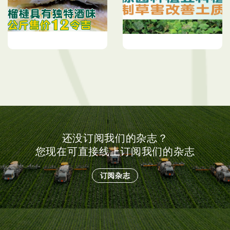
山榴梿具有独特酒味 每公
油棕园种植豆科植物 抑制
斤售价12令吉
草害改善土质
还没订阅我们的杂志？
您现在可直接线上订阅我们的杂志
订阅杂志