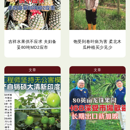
吉祥水果供不应求 夫妇备
饱受到卷叶病为害 柔北木
妥80吨MD2应市
瓜种植买少见少
文章
文章