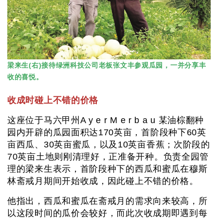
梁来生(右)接待绿洲科技公司老板张文丰参观瓜园，一并分享丰
收的喜悦。
收成时碰上不错的价格
这座位于马六甲州A y e r M e r b a u 某油棕翻种
园内开辟的瓜园面积达170英亩，首阶段种下60英
亩西瓜、30英亩蜜瓜，以及10英亩香蕉；次阶段的
70英亩土地则刚清理好，正准备开种。负责全园管
理的梁来生表示，首阶段种下的西瓜和蜜瓜在穆斯
林斋戒月期间开始收成，因此碰上不错的价格。
他指出，西瓜和蜜瓜在斋戒月的需求向来较高，所
以这段时间的瓜价会较好，而此次收成期即遇到每