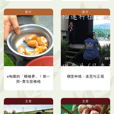
影片
影片
e甸園的「榴槤夢」！第一
榴莲种植：迷思与正观
部~實生苗種植
文章
文章