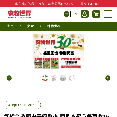
现在就订阅我们的杂志每期只需RM3.80。（原价RM9.80）
中
EN
主页
/
文章
/
种植世界
August 10 2023
气候合适病虫害问题少 西瓜＆蜜瓜每亩收15