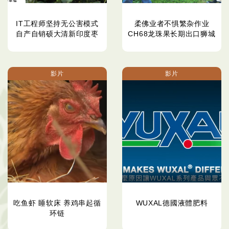
IT工程师坚持无公害模式
柔佛业者不惧繁杂作业
自产自销硕大清新印度枣
CH68龙珠果长期出口狮城
影片
影片
吃鱼虾 睡软床 养鸡串起循
WUXAL德國液體肥料
环链