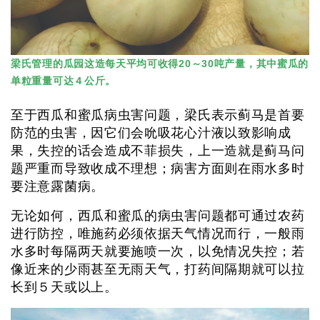
梁氏管理的瓜园这造每天平均可收得20～30吨产量，其中蜜瓜的
单粒重量可达４公斤。
至于西瓜和蜜瓜病虫害问题，梁氏表示蓟马是首要
防范的虫害，因它们会吮吸花心汁液以致影响成
果，失控的话会造成不菲损失，上一造就是蓟马问
题严重而导致收成不理想；病害方面则在雨水多时
要注意露菌病。
无论如何，西瓜和蜜瓜的病虫害问题都可通过农药
进行防控，唯施药必须依据天气情况而行，一般雨
水多时每隔两天就要施喷一次，以免情况失控；若
像近来的少雨甚至无雨天气，打药间隔期就可以拉
长到５天或以上。