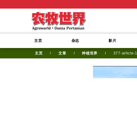
主页
杂志
影片
主页
/
文章
/
种植世界
/
377-article-