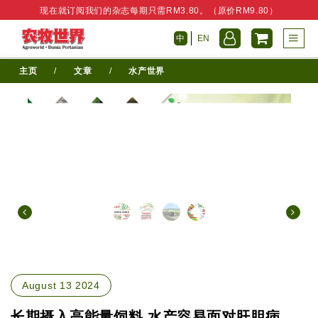
现在就订阅我们的杂志每期只需RM3.80。（原价RM9.80）
中
EN
主页
/
文章
/
水产世界
August 13 2024
长期摄入高能量饲料 水产容易面对肝胆病