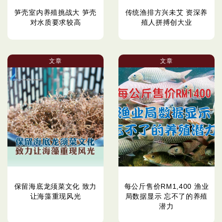
笋壳室内养殖挑战大 笋壳
传统渔排方兴未艾 资深养
对水质要求较高
殖人拼搏创大业
文章
文章
保留海底龙须菜文化 致力
每公斤售价RM1,400 渔业
让海藻重现风光
局数据显示 忘不了的养殖
潜力