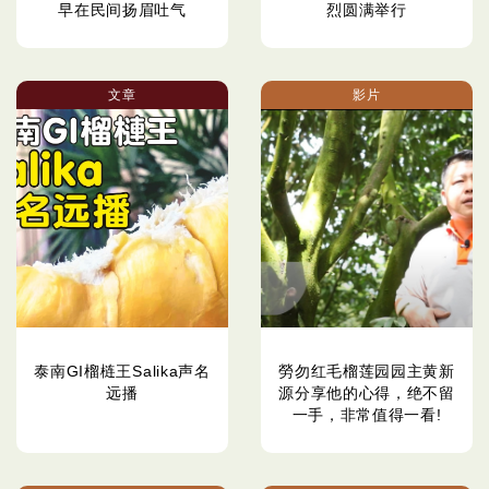
早在民间扬眉吐气
烈圆满举行
文章
影片
泰南GI榴梿王Salika声名
勞勿红毛榴莲园园主黄新
远播
源分享他的心得，绝不留
一手，非常值得一看!