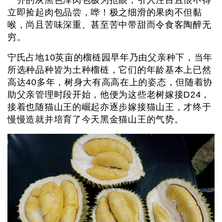
立即捡起肉包品尝，哗！极之细滑的果肉不但黏
喉，尚且苦味深重、甚至苦中带甜而令食客陶醉无
穷。
宁氏占地10英亩的榴梿园早年乃由父亲种下，当年
所选种品种皆为土种榴梿，它们的年龄基本上已然
高达40多年，树身大有高高在上的姿态，但随着协
助父亲管理时段开始，他便为这些老树嫁接D24，
接着也随猫山王的崛起亦逐步嫁接猫山王，才终于
慢慢造就并培育了今天黑金猫山王的气势。