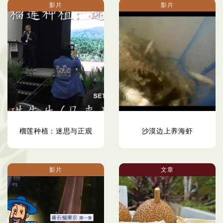
影片
影片
榴莲种植：迷思与正观
沙漠边上养海虾
影片
文章