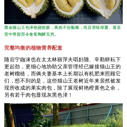
黑金猫山王色泽艳丽抢眼，果肉不但黏喉，尚且苦味深重、甚至
苦中带甜而令食客陶醉无穷。
完整均衡的植物营养配套
随后宁鉫涞也在太太林丽萍夫唱妇随、辛勤耕耘下
更起劲，更细心地协助父亲管理经已嫁接猫山王的
老树榴梿，而俩夫妻基本上长期以有机肥来照顾它
们，想不到的是，这些猫山王老树近年来居然被发
现所收成的果实肉包，除了展现鲜艳橙黄色之余，
另有若干肉包显现灰黑色泽！