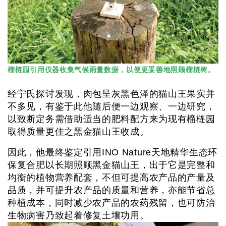
榴梿园引用仪器收集气候雨量数据，以便更妥善地照顾榴梿树。
经宁氏探讨发现，肉包呈灰黑色泽的猫山王果实并
不多见，有鉴于此他随后便一边观察、一边研究，
以致断定务需借助适当的肥料配方来为现有榴梿园
取得质量更佳之黑金猫山王收成。
因此，他最终鉴定引用INO Nature天地精华生态环
保复合肥以长期照顾黑金猫山王，出于它是完整和
均衡的植物营养配套，不但可提高农产品的产量及
品质，并可提升农产品的质量和营养，亦能节省总
种植成本，同时减少农产品的农药残留，也可防治
生物病害乃致起着修复土壤功用。