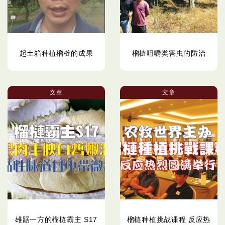
起土箱种植榴梿的成果
榴梿咀嚼类害虫的防治
文章
文章
雄踞一方的榴梿霸主 S17
榴梿种植挑战课程 反应热