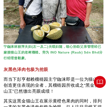
宁鉫涞林丽萍夫妇(左一及二)夫唱妇随，细心协助父亲管理经已
嫁接猫山王的老树榴梿。旁为 INO Nature (Raub) Sdn Bhd分
行经理曾毅豪。
灰黑色泽肉包极为抢眼
而当下彭亨都赖榴梿园主宁鉫涞即是一位为猫山王
创造更佳表现的业者，其榴梿园所收成之“黑金猫
山王”已然缴出亮眼成绩！
其实这黑金猫山王在展示黄橙色果肉的同时，排列
一齐的灰黑色泽肉包极为抢眼，引人注目且恨不得