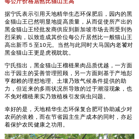
每公斤价格居然比猫山王高
据宁氏表示引用天地精华生态环保肥后，园内的黑
金猫山王已然明显地提高质量，从而促使所产出的
黑金猫山王经批发商供应到新加坡市场去而受到热
烈采购，以致造成其价位每公斤居然比一般猫山王
高出新币５至10元。当然与此同时大马国内老饕对
黑金猫山王更是虎视眈眈。
宁氏指出，黑金猫山王榴梿果肉品质优越，一方面
出于园主的妥善管理照顾，另一方面则基于产地彭
亨都赖的理想地理、土壤乃致气候条件提供的助
力，但近来的多雨状况所导致的过于潮湿现象，也
不免对榴梿果实乃致植株引发病虫问题。
幸好的是，天地精华生态环保复合肥可协助减少对
农药的依赖，而在节省园主生产成本的同时，亦起
着保护农民健康之功用。