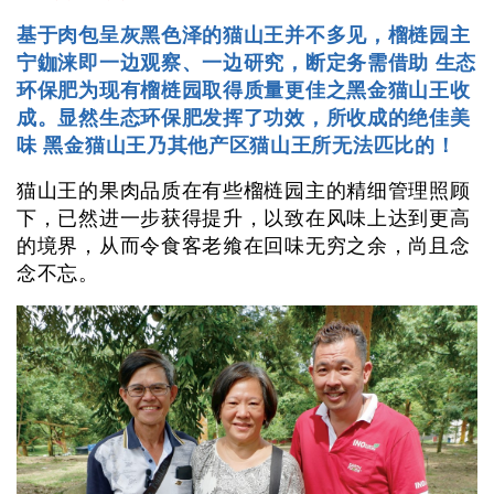
基于肉包呈灰黑色泽的猫山王并不多见，榴梿园主
宁鉫涞即一边观察、一边研究，断定务需借助 生态
环保肥为现有榴梿园取得质量更佳之黑金猫山王收
成。显然生态环保肥发挥了功效，所收成的绝佳美
味 黑金猫山王乃其他产区猫山王所无法匹比的！
猫山王的果肉品质在有些榴梿园主的精细管理照顾
下，已然进一步获得提升，以致在风味上达到更高
的境界，从而令食客老飨在回味无穷之余，尚且念
念不忘。