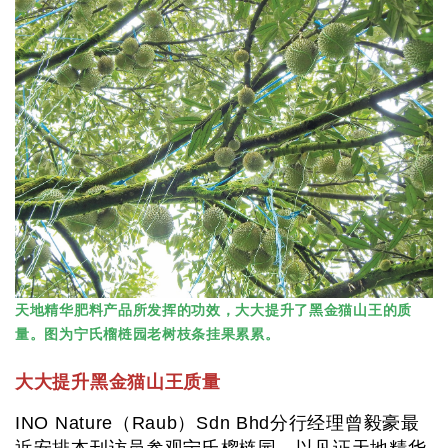
天地精华肥料产品所发挥的功效，大大提升了黑金猫山王的质
量。图为宁氏榴梿园老树枝条挂果累累。
大大提升黑金猫山王质量
INO Nature（Raub）Sdn Bhd分行经理曾毅豪最
近安排本刊访员参观宁氏榴梿园，以见证天地精华