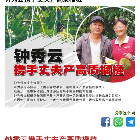
分享这个
钟秀云携手丈夫产高质榴梿