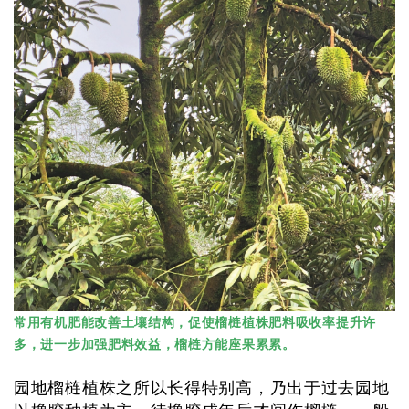
常用有机肥能改善土壤结构，促使榴梿植株肥料吸收率提升许
多，进一步加强肥料效益，榴梿方能座果累累。
园地榴梿植株之所以长得特别高，乃出于过去园地