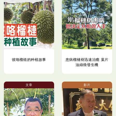
彼咯榴梿的种植故事
患病榴槤樹迅速治癒 葉片
油綠煥發生機
文章
影片