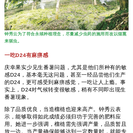
钟秀云为了符合永续种植理念，尽量减少虫药的施用而改以烟熏
来驱虫。
一吃D24有麻痹感
庆幸果实少见生番薯问题，尤其是他们所种有的敏
感D24，基本毫无这问题，甚至一经品尝他们生产
的D24，更可感受到麻痹感觉，一吃让人上瘾。事
实上，D24对气候转变很敏感，稍有不同即出现生
番薯现象。
除了品质优良，当造榴梿也迎来高产。钟秀云表
示，能够取得如此成绩必须归功于完善的肥料应
用。她进一步强调，榴梿需先强调产量，品质暂且
放一边。当产量确保能够达到一定数量时，就能专