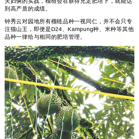
夫妇俩的实践，榴梿会在获得充足肥培下，就能达
到高产质的成绩。
钟秀云对园地所有榴梿品种一视同仁，并不会只专
注猫山王，即便是D24、Kampung种、米种等其他
品种一律给与相同的肥培管理。