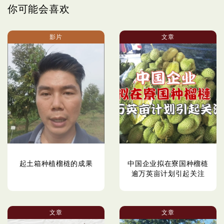
你可能会喜欢
影片
文章
起土箱种植榴梿的成果
中国企业拟在寮国种榴梿
逾万英亩计划引起关注
文章
文章