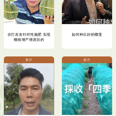
吉打农友针对性施肥 实现
如何种出好的榴莲
榴梿增产增质目的
影片
影片