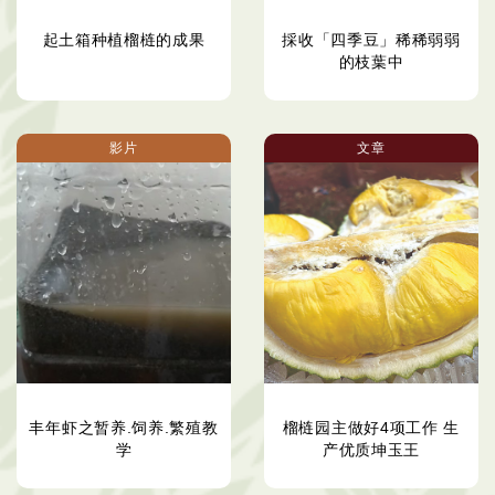
起土箱种植榴梿的成果
採收「四季豆」稀稀弱弱
的枝葉中
影片
文章
丰年虾之暂养.饲养.繁殖教
榴梿园主做好4项工作 生
学
产优质坤玉王