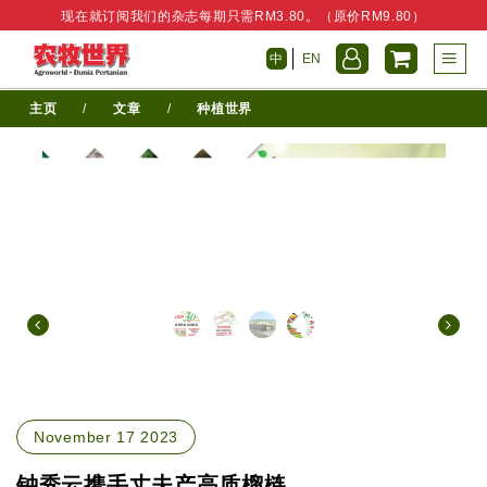
现在就订阅我们的杂志每期只需RM3.80。（原价RM9.80）
中
EN
主页
/
文章
/
种植世界
November 17 2023
钟秀云携手丈夫产高质榴梿