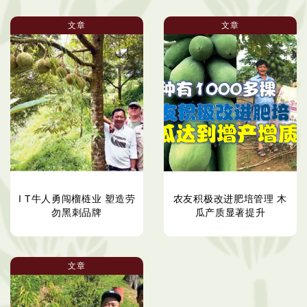
文章
文章
I T牛人勇闯榴梿业 塑造劳
农友积极改进肥培管理 木
勿黑刺品牌
瓜产质显著提升
文章