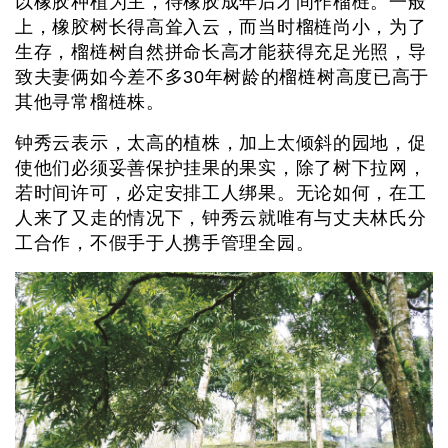
以橡胶种植为主，待橡胶成年后才间作榴梿。一般
上，橡胶树长得高耸入云，而当时榴梿尚小，为了
生存，榴梿树自然拼命长高才能获得充足光照，导
致夫妻俩如今差不多30年树龄的榴梿树高度已高于
其他寻常榴梿株。
钟秀云表示，太高的植株，加上太倾斜的园地，促
使他们必须妥善保护挂果的果实，除了树下拉网，
若时间许可，必定安排工人绑果。无论如何，在工
人来了又走的情况下，钟秀云就唯有与丈夫林氏分
工合作，不假手于人携手管理全园。