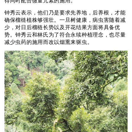
得同时配合微量元素的施用。
钟秀云表示，他们乃是要求先养地，后养根，才能
确保榴梿植株够强壮。一旦树健康，病虫害随着减
少，对日后榴梿长势以及开花结果方面将具备优
势。钟秀云和林氏为了符合永续种植理念，也尽量
减少虫药的施用而改以烟熏来驱虫。