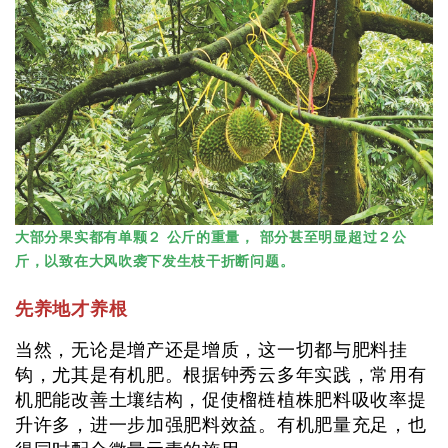
大部分果实都有单颗２ 公斤的重量， 部分甚至明显超过２公
斤，以致在大风吹袭下发生枝干折断问题。
先养地才养根
当然，无论是增产还是增质，这一切都与肥料挂
钩，尤其是有机肥。根据钟秀云多年实践，常用有
机肥能改善土壤结构，促使榴梿植株肥料吸收率提
升许多，进一步加强肥料效益。有机肥量充足，也