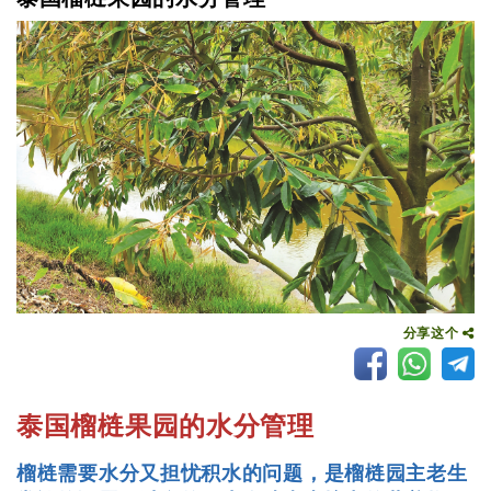
分享这个
泰国榴梿果园的水分管理
榴梿需要水分又担忧积水的问题，是榴梿园主老生