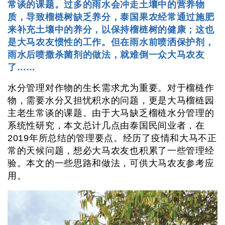
常谈的课题。过多的雨水会冲走土壤中的营养物
质，导致榴梿树缺乏养分，泰国果农经常通过施肥
来补充土壤中的养分，以保持榴梿树的健康；这也
是大马农友惯性的工作。但在雨水前喷洒保护剂，
雨水后喷撒杀菌剂的做法，就难倒一众大马农友
了……
水分管理对作物的生长需求尤为重要。对于榴梿作
物，需要水分又担忧积水的问题，更是大马榴梿园
主老生常谈的课题。由于大马缺乏榴梿水分管理的
系统性研究，本文总计几点由泰国民间业者，在
2019年所总结的管理要点。经历了疫情和大马不正
常的天候问题，想必大马农友也积累了一些管理经
验。本文的一些思路和做法，可供大马农友参考应
用。