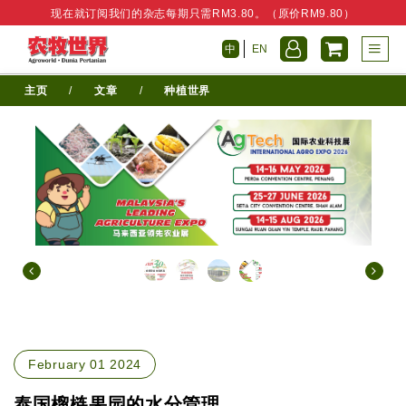
现在就订阅我们的杂志每期只需RM3.80。（原价RM9.80）
中
EN
主页
/
文章
/
种植世界
February 01 2024
泰国榴梿果园的水分管理