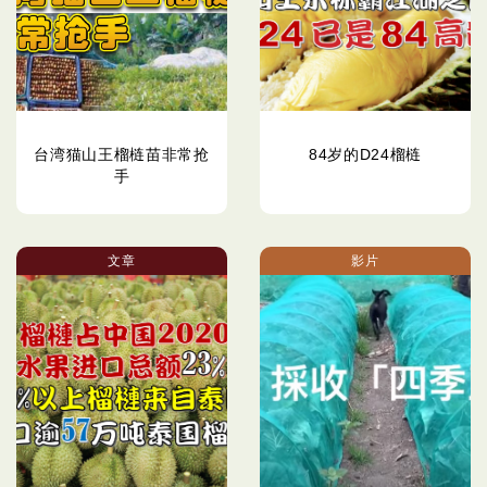
台湾猫山王榴梿苗非常抢
84岁的D24榴梿
手
文章
影片