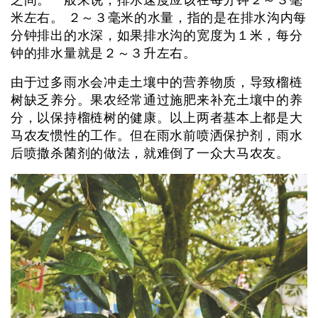
之间。一般来说，排水速度应该在每分钟２～３毫
米左右。 ２～３毫米的水量，指的是在排水沟内每
分钟排出的水深，如果排水沟的宽度为１米，每分
钟的排水量就是２～３升左右。
由于过多雨水会冲走土壤中的营养物质，导致榴梿
树缺乏养分。果农经常通过施肥来补充土壤中的养
分，以保持榴梿树的健康。以上两者基本上都是大
马农友惯性的工作。但在雨水前喷洒保护剂，雨水
后喷撒杀菌剂的做法，就难倒了一众大马农友。