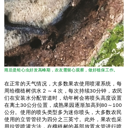
雨后是蛀心虫好发高峰期，农友需留心观察，做好植保工作。
在正常的天气情况，大多数果农使用喷灌系统，每
周给榴梿树供水２～４次，每次持续30分钟，农民
们在安装水分配管道时，幼年树会将喷头高度设置
在离土30公分位置，成熟果园逐渐加高到80～100
公分。使用的喷头类型多为迷你喷头，大多数农民
使用的立管管径为四分之三英寸。此外，果农也采
用拉管喷灌方法，在榴梿树的基部放置水管进行喷