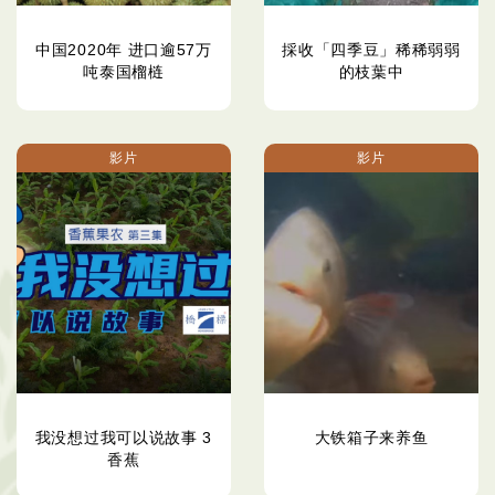
中国2020年 进口逾57万
採收「四季豆」稀稀弱弱
吨泰国榴梿
的枝葉中
影片
影片
我没想过我可以说故事 3
大铁箱子来养鱼
香蕉