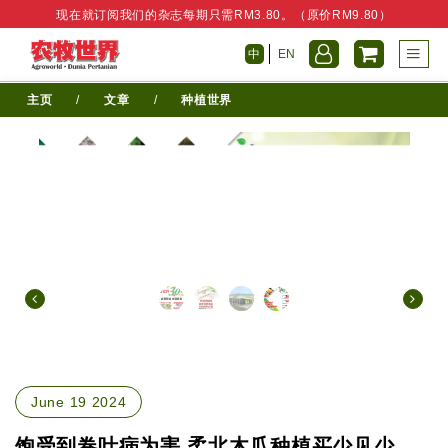
现在就订阅我们的杂志每期只需RM3.80。（原价RM9.80）
中
EN
主页
/
文章
/
种植世界
June 19 2024
饱受到卷叶病为害 柔北木瓜种植买少见少