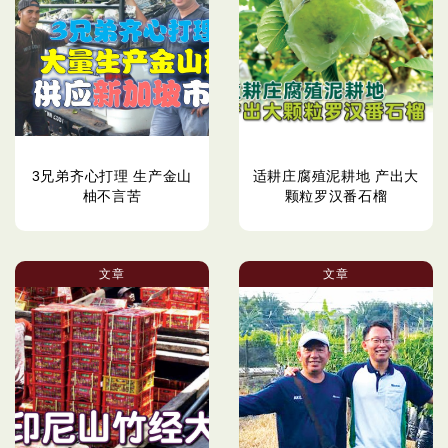
3兄弟齐心打理 生产金山
适耕庄腐殖泥耕地 产出大
柚不言苦
颗粒罗汉番石榴
文章
文章