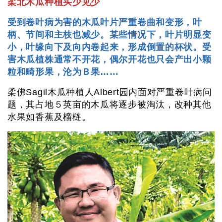
柔北木瓜种植买少见少
受到卷叶病为害的木瓜叶片严重卷曲和变形，叶
柄、节间和主枝也减少。某些情况下，叶片明显变
小，叶缘向下及向内卷起来，形成倒置的杯状。受
害木瓜植株通常不开花，偶尔开花也只会产出小颗
粒和畸形果，沦为Ｂ果……
柔佛Sagil木瓜种植人Albert园内面对严重卷叶病问
题，其占地５英亩的木瓜将逐步被淘汰，改种其他
水果如香蕉及榴梿。