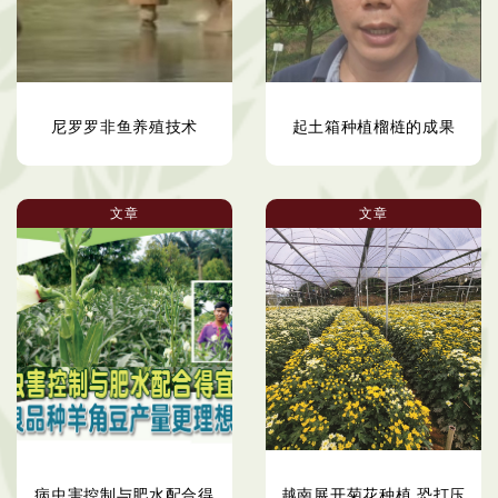
尼罗罗非鱼养殖技术
起土箱种植榴梿的成果
文章
文章
病虫害控制与肥水配合得
越南展开菊花种植 恐打压