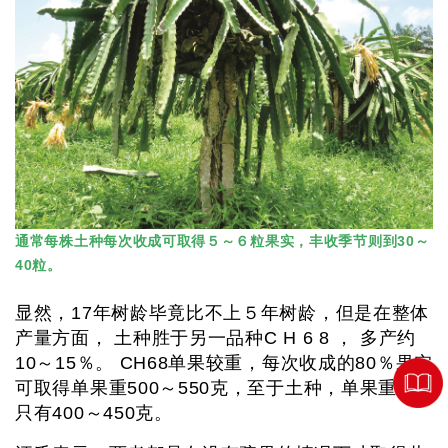
通常每株土种每次收成可取得５～６粒果实，丰收季节则到30～
40粒。
显然，17年树龄毕竟比不上５年树龄，但是在整体
产量方面， 土种胜于另一品种C H 6 8 ， 多产约
10～15％。 CH68单果较重，每次收成的80％果实
可取得单果重500～550克，至于土种，单果重量
只有400～450克。