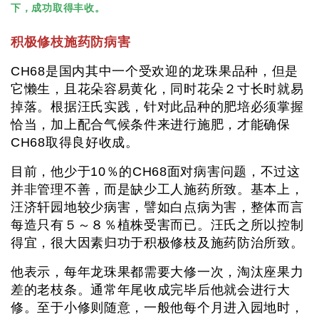
下，成功取得丰收。
积极修枝施药防病害
CH68是国内其中一个受欢迎的龙珠果品种，但是
它懒生，且花朵容易黄化，同时花朵２寸长时就易
掉落。根据汪氏实践，针对此品种的肥培必须掌握
恰当，加上配合气候条件来进行施肥，才能确保
CH68取得良好收成。
目前，他少于10％的CH68面对病害问题，不过这
并非管理不善，而是缺少工人施药所致。基本上，
汪济轩园地较少病害，譬如白点病为害，整体而言
每造只有５～８％植株受害而已。汪氏之所以控制
得宜，很大因素归功于积极修枝及施药防治所致。
他表示，每年龙珠果都需要大修一次，淘汰座果力
差的老枝条。通常年尾收成完毕后他就会进行大
修。至于小修则随意，一般他每个月进入园地时，