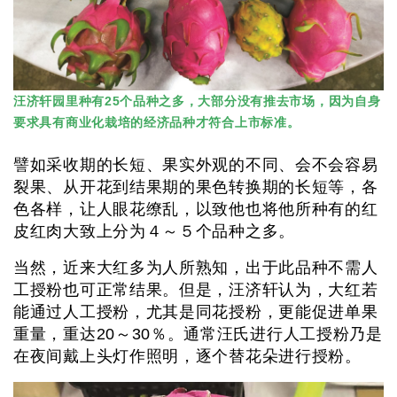
汪济轩园里种有25个品种之多，大部分没有推去市场，因为自身
要求具有商业化栽培的经济品种才符合上市标准。
譬如采收期的长短、果实外观的不同、会不会容易
裂果、从开花到结果期的果色转换期的长短等，各
色各样，让人眼花缭乱，以致他也将他所种有的红
皮红肉大致上分为４～５个品种之多。
当然，近来大红多为人所熟知，出于此品种不需人
工授粉也可正常结果。但是，汪济轩认为，大红若
能通过人工授粉，尤其是同花授粉，更能促进单果
重量，重达20～30％。通常汪氏进行人工授粉乃是
在夜间戴上头灯作照明，逐个替花朵进行授粉。