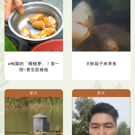
e甸園的「榴槤夢」！第一
大铁箱子来养鱼
部~實生苗種植
影片
影片