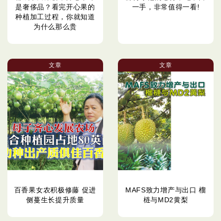
是奢侈品？看完开心果的
一手，非常值得一看!
种植加工过程，你就知道
为什么那么贵
文章
文章
百香果女农积极修藤 促进
MAFS致力增产与出口 榴
侧蔓生长提升质量
梿与MD2黄梨