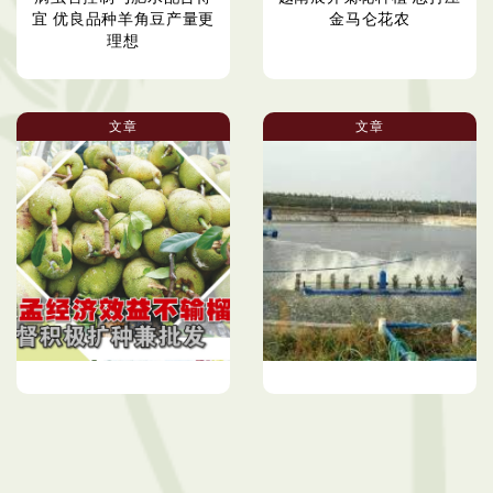
宜 优良品种羊角豆产量更
金马仑花农
理想
文章
文章
尖孟经济效益不输榴梿 拿
增氧机必须使用
督积极扩种兼批发