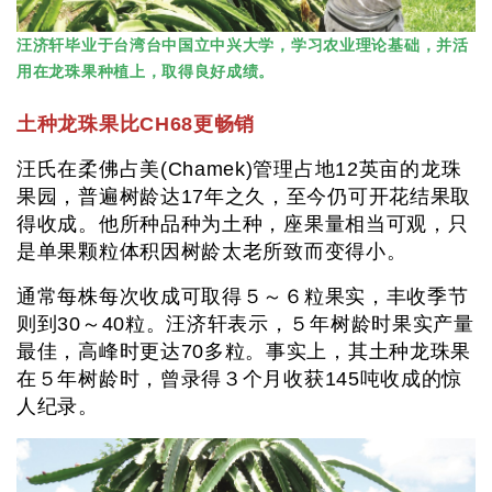
汪济轩毕业于台湾台中国立中兴大学，学习农业理论基础，并活
用在龙珠果种植上，取得良好成绩。
土种龙珠果比CH68更畅销
汪氏在柔佛占美(Chamek)管理占地12英亩的龙珠
果园，普遍树龄达17年之久，至今仍可开花结果取
得收成。他所种品种为土种，座果量相当可观，只
是单果颗粒体积因树龄太老所致而变得小。
通常每株每次收成可取得５～６粒果实，丰收季节
则到30～40粒。汪济轩表示，５年树龄时果实产量
最佳，高峰时更达70多粒。事实上，其土种龙珠果
在５年树龄时，曾录得３个月收获145吨收成的惊
人纪录。