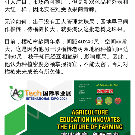
引人注目，市场尚可推广，但是新双色品种外表和
大红一样，因此实在难受收果商青睐。
无论如何，出于没有工人管理龙珠果，园地早已间
作榴梿，待榴梿长大，就要淘汰这批老树龙珠果。
目前，榴梿树龄两年多，间距40x40尺，空间非常
大。这是因为他另一段榴梿老树园地的种植间距达
到50尺，枝干却已经互相触碰，影响座果。因此，
他认为种植密度必须掌握得宜，不能太密，否则对
榴梿未来成长有所欠佳。