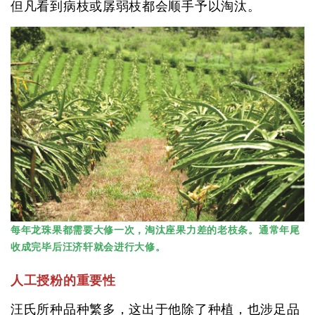
但凡看到病枝或孱弱枝都会顺手予以淘汰。
每年龙珠果都需要大修一次，淘汰座果力差的老枝条。通常年尾
收成完毕后汪济轩就会进行大修。
人工授粉的重要性
汪氏所种品种繁多，这出于他除了种植，也涉足品