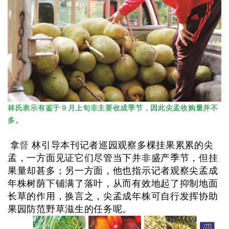
林氏表示有鉴于９月上旬非主要收成季节，因此尖孟收购量并不
多。
督
拿
林引导本刊记者巡园观察多棵挂果累累的尖
孟，一方面见证它们尽管当下并非盛产季节，但挂
果量却甚多；另一方面，他也指示记者观察尖孟成
年株树荫下铺满了落叶，从而有效地起了抑制地面
长草的作用，换言之，尖孟成年株可自行发挥协助
果园防范野草滋生的任务呢。