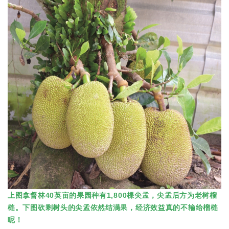
上图拿督林40英亩的果园种有1,800棵尖孟，尖孟后方为老树榴
梿。下图砍剩树头的尖孟依然结满果，经济效益真的不输给榴梿
呢！