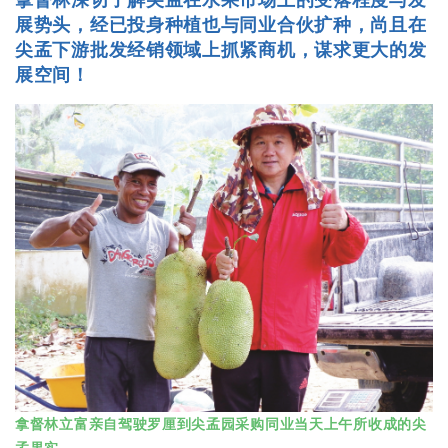
拿督林深切了解尖孟在水果市场上的受落程度与发
展势头，经已投身种植也与同业合伙扩种，尚且在
尖孟下游批发经销领域上抓紧商机，谋求更大的发
展空间！
拿督林立富亲自驾驶罗厘到尖孟园采购同业当天上午所收成的尖
孟果实。