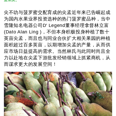
尖不叻与菠罗蜜交配育成的尖孟近年来已告崛起成
为国内水果业界投资选种的热门菠罗蜜品种，当中
雪隆知名电器公司D' Legend董事经理拿督林立富
(Dato Alan Ling )，不但本身积极投身种植了数十
英亩尖孟，而且也与同业合伙扩大相关果园的种植
面积超过百多英亩，以期增加尖孟的产量，从而供
应市场日益提高的需求。当然林氏与此同时尚且全
力以赴地在尖孟下游批发经销领域上抓紧商机，从
而谋求更大的发展空间！