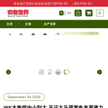
现在就订阅我们的杂志每期只需RM3.80。（原价RM9.80）
中
EN
主页
/
文章
/
水产世界
September 04 2025
WK水族馆由小到大 见证大马观赏鱼发展潜力