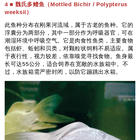
4 ■ 魏氏多鳍鱼（Mottled Bichir / Polypterus
weeksii）
此鱼种分布在刚果河流域，属于古老的鱼种。它的
浮囊分为两部分，其中一部分作为呼吸器官，可在
潮湿环境中呼吸空气。它是肉食性鱼类，主要食物
包括虾、蚯蚓和贝类，对颗粒状饲料不易适应。属
于夜行性，视力较差，依靠嗅觉寻找食物。鱼身最
长可达55公分，适合饲养在宽敞的水族箱中。不
过，水族箱需严密封闭，以防它蹦跳出水箱。