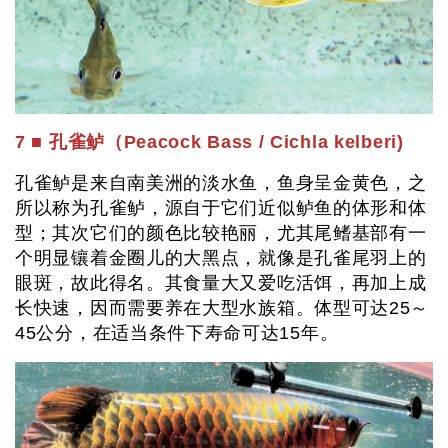
7 ■ 孔雀鲈（Peacock Bass / Cichla kelberi)
孔雀鲈是来自南美洲的淡水鱼，鱼身呈金黄色，之
所以称为孔雀鲈，源自于它们近似鲈鱼的体形和体
型；其次它们的颜色比较艳丽，尤其尾鳍基部有一
个明显镶着金圈儿的大黑点，就像是孔雀尾羽上的
眼斑，故此得名。其食量大又爱吃活饵，再加上成
长快速，因而需要养在大型水族箱。体型可达25～
45公分，在适当条件下寿命可达15年。