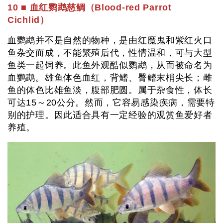
10 ■ 血红鹦鹉慈鲷（Blood-red Parrot
Cichlid）
血鹦鹉并不是自然的物种，是由红魔鬼和紫红火口
鱼杂交而成，不能繁殖后代，性情温和，可与大型
鱼类一起饲养。此鱼外观酷似鹦鹉，从而被命名为
血鹦鹉。雄鱼体色血红，背鳍、臀鳍末梢尖长；雌
鱼的体色比雄鱼淡，腹部肥圆。属于杂食性，体长
可达15～20公分。然而，它容易感染疾病，需要特
别的护理。因此适合具有一定经验的观赏鱼爱好者
养殖。