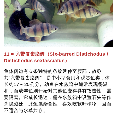
11 ■ 六带复齿脂鲤（Six-barred Distichodus /
Distichodus sexfasciatus）
鱼体侧边有６条独特的条纹延伸至腹部，故称
其“六带复齿脂鲤”。是中小型食用和观赏鱼类，体
长约17～20公分。幼鱼在水族箱中通常表现得温
和，而成年鱼则开始对其他鱼变得具有攻击性，需
要隔离。它成长迅速，需在水族箱中设置石头等作
为隐藏处。此鱼属杂食性，喜欢吃软叶植物，因而
不适合与水草共存。