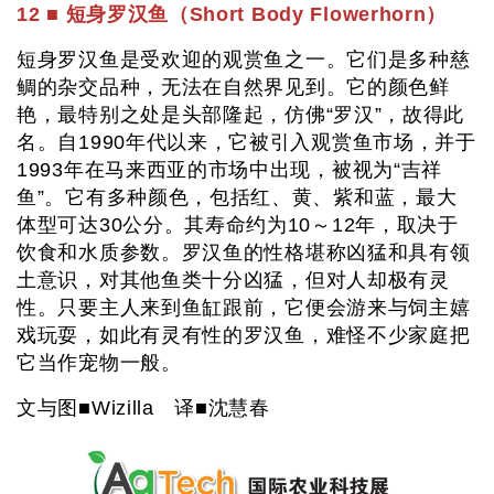
12 ■ 短身罗汉鱼（Short Body Flowerhorn）
短身罗汉鱼是受欢迎的观赏鱼之一。它们是多种慈
鲷的杂交品种，无法在自然界见到。它的颜色鲜
艳，最特别之处是头部隆起，仿佛“罗汉”，故得此
名。自1990年代以来，它被引入观赏鱼市场，并于
1993年在马来西亚的市场中出现，被视为“吉祥
鱼”。它有多种颜色，包括红、黄、紫和蓝，最大
体型可达30公分。其寿命约为10～12年，取决于
饮食和水质参数。罗汉鱼的性格堪称凶猛和具有领
土意识，对其他鱼类十分凶猛，但对人却极有灵
性。只要主人来到鱼缸跟前，它便会游来与饲主嬉
戏玩耍，如此有灵有性的罗汉鱼，难怪不少家庭把
它当作宠物一般。
文与图■Wizilla 译■沈慧春