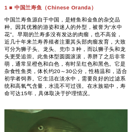
1 ■ 中国兰寿鱼（Chinese Oranda）
中国兰寿鱼源自于中国，是鲤鱼和金鱼的杂交品
种。因其优雅的游姿和迷人的外型，被誉为“水中
花”。早期的兰寿多没有发达的肉瘤，也不高耸，
近几十年来兰寿养殖者注重其头部肉瘤发育，大致
可分为狮子头、龙头、兜巾３种，而以狮子头和龙
头更受追崇。此鱼体型圆圆滚滚，养胖了之后非常
萌，通常呈橙色和白色，有时呈红色和黑色。它是
杂食性鱼类，体长约20～30公分，性格温和，适合
初学者饲养。它生活在淡水中，需要良好的过滤系
统和高氧气含量，水流不可过强。在水族箱中，寿
命可达15年，具体取决于护理情况。