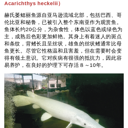
Acarichthys heckelii）
赫氏萎鳃丽鱼源自亚马逊流域北部，包括巴西、哥
伦比亚和秘鲁，已被引入整个东南亚作为观赏鱼。
鱼体长约20公分，为杂食性，体色以蓝色或绿色为
主，成熟后色彩更加鲜艳。其身上有着迷人的斑点
和条纹，背鳍长且呈丝状，雄鱼的丝状鳍通常比母
鱼更长。尽管它性格温和且害羞，但在需要时会变
得有领土意识。它对疾病有很强的抵抗力，因此容
易养护，在良好的护理下可存活８～10年。