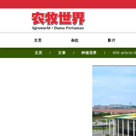
主页
杂志
影片
主页
/
文章
/
种植世界
/
408-article-