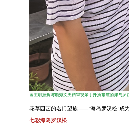
园主胡振辉与赖秀文夫妇审视亲手扦插繁殖的海岛罗
花草园艺的名门望族——“海岛罗汉松”
七彩海岛罗汉松