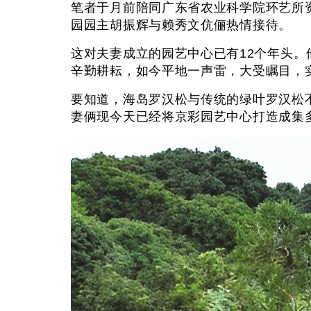
笔者于月前陪同广东省农业科学院环艺所
园园主胡振辉与赖秀文伉俪热情接待。
这对夫妻成立的园艺中心已有12个年头。
辛勤耕耘，如今平地一声雷，大受瞩目，
要知道，海岛罗汉松与传统的绿叶罗汉松
妻俩现今天已经将京彩园艺中心打造成集