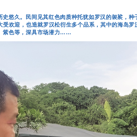
历史悠久。民间见其红色肉质种托犹如罗汉的袈裟，种子
以大受欢迎，也造就罗汉松衍生多个品系，其中的海岛罗
、紫色等，深具市场潜力……