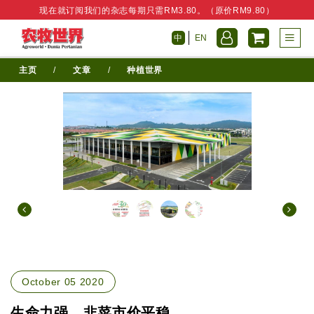
现在就订阅我们的杂志每期只需RM3.80。（原价RM9.80）
中
EN
主页
/
文章
/
种植世界
October 05 2020
生命力强 韭菜市价平稳