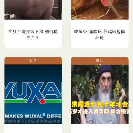
生猪产能持续下滑 如何稳
吃鱼虾 睡软床 养鸡串起循
生产？
环链
影片
影片