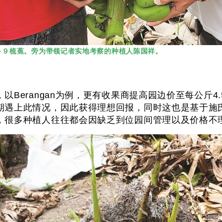
有７～９梳蕉。旁为带领记者实地考察的种植人陈国祥。
Berangan为例，更有收果商提高园边价至每公斤4
遇上此情况，因此获得理想回报，同时这也是基于施氏精
，很多种植人往往都会因缺乏到位园间管理以及价格不