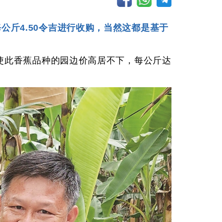
每公斤4.50令吉进行收购，当然这都是基于
，促使此香蕉品种的园边价高居不下，每公斤达