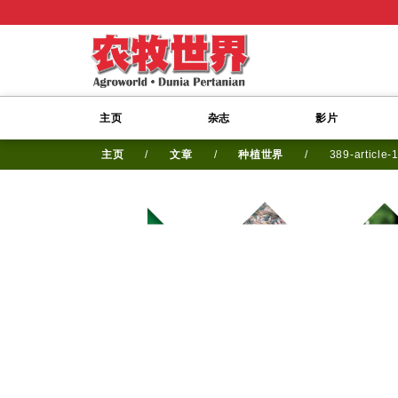
主页
杂志
影片
主页
/
文章
/
种植世界
/
389-article-