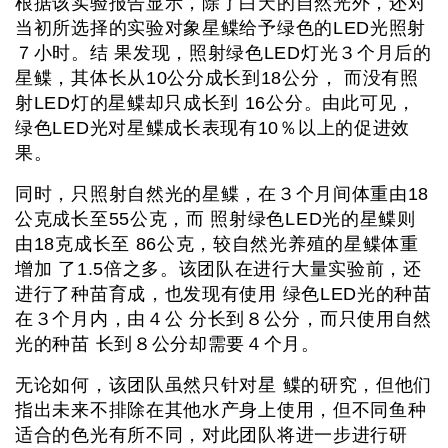
根据该实验报告显示，除了白天的自然光外，还对
当初所选择的实验对象星鲽给予绿色的LED光照射
７小时。结 果发现，照射绿色LED灯光３个月后的
星鲽，其体长从10公分成长到18公分， 而没有照
射LED灯的星鲽却只成长到 16公分。由此可见，
绿色LED光对星鲽成长表现有10％以上的促进效
果。
同时，只照射自然光的星鲽，在３个月间体重由18
公克成长至55公克，而 照射绿色LED光的星鲽则
由18克成长至 86公克，较自然光养殖的星鲽体重
增加 了1.5倍之多。该团队在进行大量实验前，还
进行了种苗育成，也发现有使用 绿色LED光的种苗
在３个月内，由４公 分长到８公分，而只使用自然
光的种苗 长到８公分却需要４个月。
无论如何，该团队虽然只针对星 鲽的研究，但他们
指出未来不排除在其他水产身上使用，但不同鱼种
适合的色光有所不同，对此团队将进一步进行研