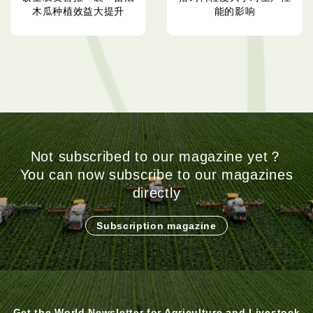
木瓜种植效益大提升
能的影响
Not subscribed to our magazine yet？
You can now subscribe to our magazines
directly
Subscription magazine
Get the World Newsletter for Agriculture and Livestock