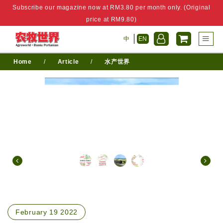
Subscribe our magazine now at RM3.80 per month only. (Original
price at RM9.80)
中
EN
Home
/
Article
/
水产世界
February 19 2022