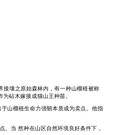
）县边界接壤之原始森林内，有一种山榴梿被称
其种子作为砧木嫁接成猫山王种苗。
是出于山榴梿生命力强韧本质成为卖点。他指
一点。当 然种在山区自然环境良好条件下，