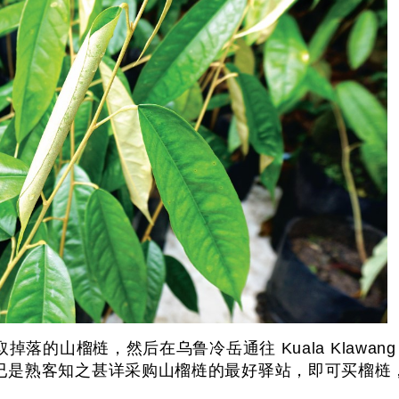
掉落的山榴梿，然后在乌鲁冷岳通往 Kuala Klawa
已是熟客知之甚详采购山榴梿的最好驿站，即可买榴梿