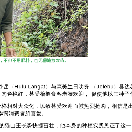
想，不但不用肥料，也无需施放农药。
（Hulu Langat）与森美兰日叻务 （Jelebu
品质理想，肉色艳红，甚受榴梿食客老饕欢迎， 促使他以
苗由于价格相对大众化，以致甚受欢迎而被热烈抢购，相信
甜，为华裔消费者所喜爱。
育成的猫山王长势快捷茁壮，他本身的种植实践见证了这