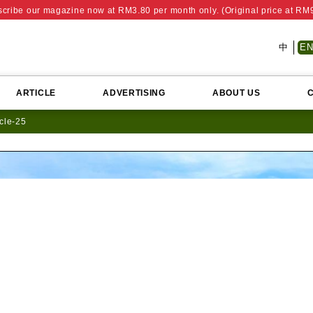
cribe our magazine now at RM3.80 per month only. (Original price at RM
中
E
ARTICLE
ADVERTISING
ABOUT US
icle-25