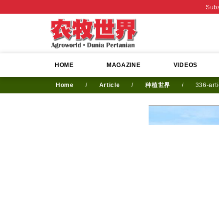
Subs
HOME
MAGAZINE
VIDEOS
Home
/
Article
/
种植世界
/
336-art