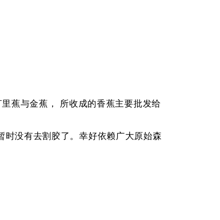
、打里蕉与金蕉， 所收成的香蕉主要批发给
就暂时没有去割胶了。幸好依赖广大原始森