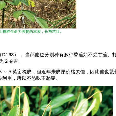
有着山榴梿生命力强韧的本质，长势茁壮。
01（D168）， 当然他也分别种有多种香蕉如不烂甘蕉
为２令吉。
有３～５英亩橡胶，但近年来胶屎价格欠佳，因此他也
采集利用，所以不愁吃不愁穿。