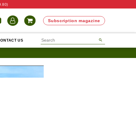
9.80)
N
Subscription magazine
CONTACT US