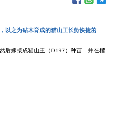
命力强韧，以之为砧木育成的猫山王长势快捷茁
然后嫁接成猫山王（D197）种苗，并在榴