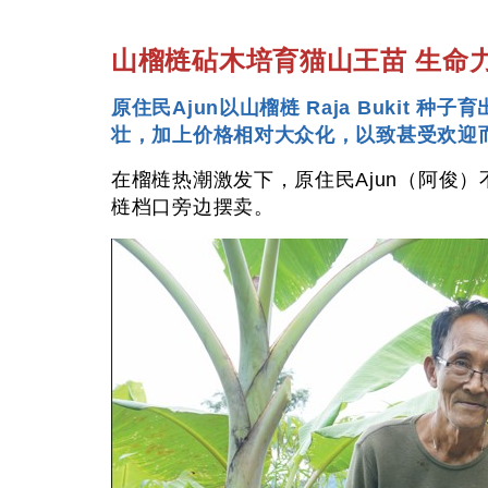
山榴梿砧木培育猫山王苗 生命
原住民Ajun以山榴梿 Raja Bukit
壮，加上价格相对大众化，以致甚受欢迎
在榴梿热潮激发下，原住民Ajun（阿俊
梿档口旁边摆卖。