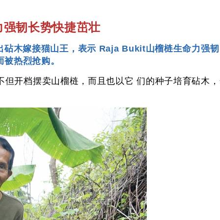
力强韧长势快捷茁壮
 种子育出砧木嫁接猫山王，表示 Raja Bukit山榴梿生
而被热烈抢购。
）不但开档摆卖山榴梿，而且也以它 们的种子培育砧木，