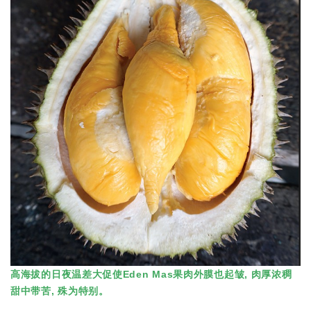
高海拔的日夜温差大促使Eden Mas果肉外膜也起皱, 肉厚浓稠
甜中带苦, 殊为特别。