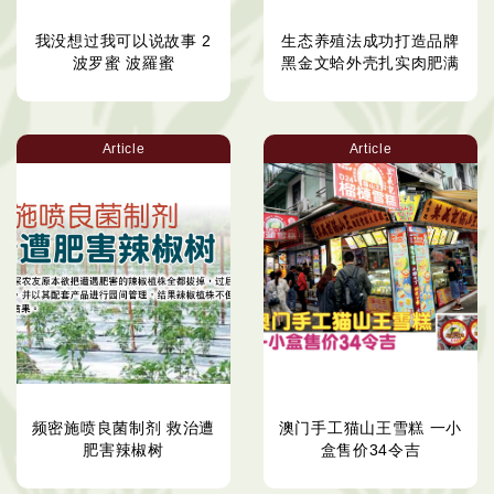
我没想过我可以说故事 2
生态养殖法成功打造品牌
波罗蜜 波羅蜜
黑金文蛤外壳扎实肉肥满
Article
Article
频密施喷良菌制剂 救治遭
澳门手工猫山王雪糕 一小
肥害辣椒树
盒售价34令吉