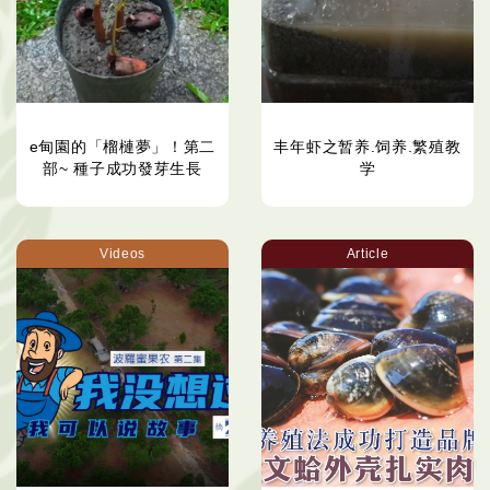
e甸園的「榴槤夢」！第二
丰年虾之暂养.饲养.繁殖教
部~ 種子成功發芽生長
学
Videos
Article