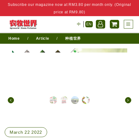
Subscribe our magazine now at RM3.80 per month only. (Original
price at RM9.80)
中
EN
Home
/
Article
/
种植世界
March 22 2022