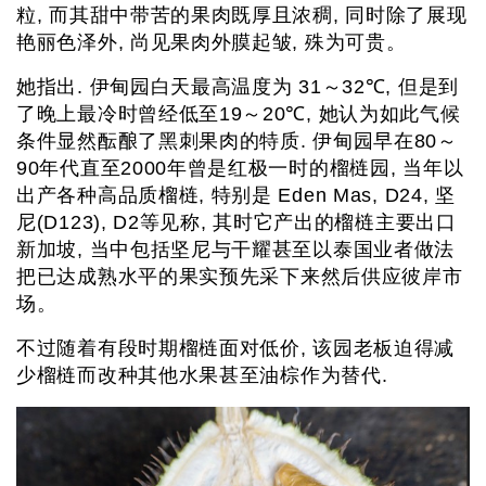
粒, 而其甜中带苦的果肉既厚且浓稠, 同时除了展现
艳丽色泽外, 尚见果肉外膜起皱, 殊为可贵。
她指出. 伊甸园白天最高温度为 31～32℃, 但是到
了晚上最冷时曾经低至19～20℃, 她认为如此气候
条件显然酝酿了黑刺果肉的特质. 伊甸园早在80～
90年代直至2000年曾是红极一时的榴梿园, 当年以
出产各种高品质榴梿, 特别是 Eden Mas, D24, 坚
尼(D123), D2等见称, 其时它产出的榴梿主要出口
新加坡, 当中包括坚尼与干耀甚至以泰国业者做法
把已达成熟水平的果实预先采下来然后供应彼岸市
场。
不过随着有段时期榴梿面对低价, 该园老板迫得减
少榴梿而改种其他水果甚至油棕作为替代.