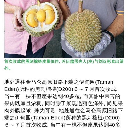
首次收成的黑刺榴梿质量俱佳, 叫伍越照夫人(左)与刘汉彬喜出望
外。
地处通往金马仑高原旧路下端之伊甸园(Taman
Eden)所种的黑刺榴梿(D200)６～７月首次收成.
当中有一棵不但座果达到40多粒, 而其甜中带苦的
果肉既厚且浓稠, 同时除了展现艳丽色泽外, 尚见果
肉外膜起皱, 殊为可贵. 地处通往金马仑高原旧路下
端之伊甸园(Taman Eden)所种的黑刺榴梿(D200)
６～７月首次收成. 当中有一棵不但座果达到40多