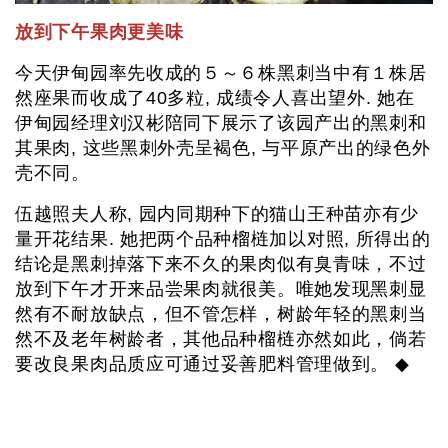
放到下午果肉更美味
今天伊甸园率先收成的５～６株黑刺当中有１株居
然座果而收成了40多粒, 成绩令人喜出望外. 她在
伊甸园经理刘汉彬陪同下展示了该园产出的黑刺和
其果肉, 这些黑刺外壳呈褐色, 与平原产出的绿色外
壳不同。
伍越照夫人称, 园内同期种下的猫山王种苗亦有少
量开花结果. 她把两个品种榴梿加以对照, 所得出的
结论是黑刺掉落下来不久的果肉似有臭青味，不过
放到下午才开来品尝果肉就很美。唯她发现黑刺显
然有不耐放缺点，但不管怎样，树龄年轻的黑刺当
然不及老年树龄者，其他品种榴梿亦然如此，倘若
要改良果肉品质应可通过妥善肥料管理做到。 ◆