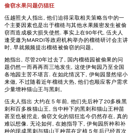
偷窃水果问题仍猖狂
伍越照夫人指出, 他们迫得采取相关策略当中的一
个主要因素也是出于榴梿与其他水果频密发生被偷
窃而造成极大损失使然. 事实上在90年代, 伍夫人
逢受邀为MARDI等政府机构举办的榴梿研讨会主讲
时, 早就频频提出榴梿被偷窃的问题。
她指出, 尽管20年过去了, 国内榴梿园被偷果的问
题仍然一而再再而三地发生, 这使伊甸园乃至全国
各地园主苦不堪言. 在如此情况下, 伊甸园显然缩小
来做, 不过随着近年榴梿大热, 他们也顺应客户需求
少量增种猫山王与黑刺。
伍夫人指出 大约在５年前, 他们先后种了20多株黑
刺和百多株猫山王, 当中种下的黑刺和猫山王种苗
甚至也被挖走, 偷窃文化的猖狂迄今仍然存在, 真的
难以想像. 无论如何, 在她指导下, 伊甸园所种和补
种的现成黑刺与猫山王种苗在定植５年后已经首次