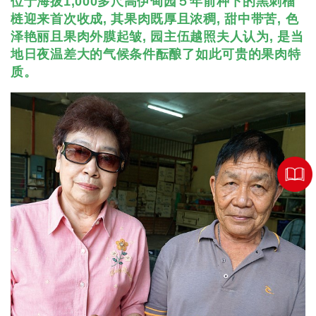
位于海拔1,000多尺高伊甸园５年前种下的黑刺榴
梿迎来首次收成, 其果肉既厚且浓稠, 甜中带苦, 色
泽艳丽且果肉外膜起皱, 园主伍越照夫人认为, 是当
地日夜温差大的气候条件酝酿了如此可贵的果肉特
质。