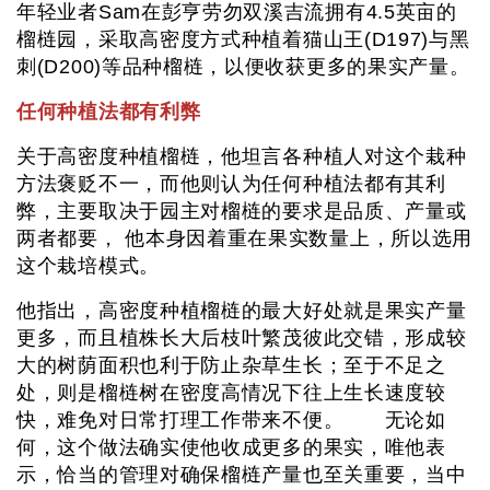
年轻业者Sam在彭亨劳勿双溪吉流拥有4.5英亩的
榴梿园，采取高密度方式种植着猫山王(D197)与黑
刺(D200)等品种榴梿，以便收获更多的果实产量。
任何种植法都有利弊
关于高密度种植榴梿，他坦言各种植人对这个栽种
方法褒贬不一，而他则认为任何种植法都有其利
弊，主要取决于园主对榴梿的要求是品质、产量或
两者都要， 他本身因着重在果实数量上，所以选用
这个栽培模式。
他指出，高密度种植榴梿的最大好处就是果实产量
更多，而且植株长大后枝叶繁茂彼此交错，形成较
大的树荫面积也利于防止杂草生长；至于不足之
处，则是榴梿树在密度高情况下往上生长速度较
快，难免对日常打理工作带来不便。 无论如
何，这个做法确实使他收成更多的果实，唯他表
示，恰当的管理对确保榴梿产量也至关重要，当中