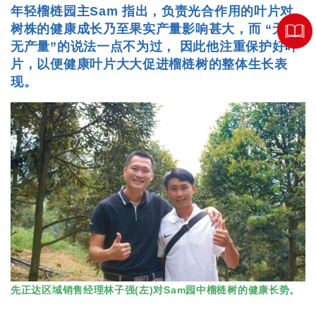
年轻榴梿园主Sam 指出，负责光合作用的叶片对
树株的健康成长乃至果实产量影响甚大，而 “无叶
无产量”的说法一点不为过， 因此他注重保护好叶
片，以便健康叶片大大促进榴梿树的整体生长表
现。
先正达区域销售经理林子强(左)对Sam园中榴梿树的健康长势。