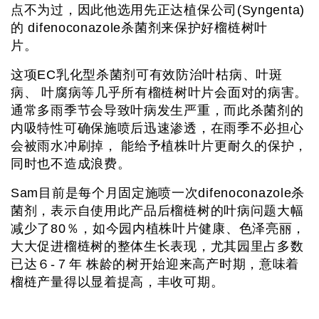
点不为过，因此他选用先正达植保公司(Syngenta)
的 difenoconazole杀菌剂来保护好榴梿树叶
片。
这项EC乳化型杀菌剂可有效防治叶枯病、叶斑
病、 叶腐病等几乎所有榴梿树叶片会面对的病害。
通常多雨季节会导致叶病发生严重，而此杀菌剂的
内吸特性可确保施喷后迅速渗透，在雨季不必担心
会被雨水冲刷掉， 能给予植株叶片更耐久的保护，
同时也不造成浪费。
Sam目前是每个月固定施喷一次difenoconazole杀
菌剂，表示自使用此产品后榴梿树的叶病问题大幅
减少了80％，如今园内植株叶片健康、色泽亮丽，
大大促进榴梿树的整体生长表现，尤其园里占多数
已达６-７年 株龄的树开始迎来高产时期，意味着
榴梿产量得以显着提高，丰收可期。