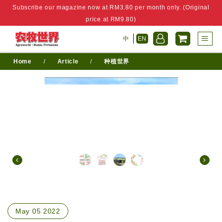
Subscribe our magazine now at RM3.80 per month only. (Original
price at RM9.80)
中
EN
Home
/
Article
/
种植世界
May 05 2022