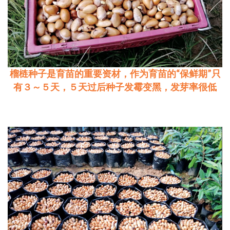
榴梿种子是育苗的重要资材，作为育苗的“保鲜期”只
有３～５天，５天过后种子发霉变黑，发芽率很低