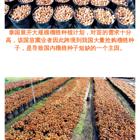
泰国展开大规模榴梿种植计划，对苗的需求十分
高，该国苗圃业者因此跨境到我国大量抢购榴梿种
子，是导致国内榴梿种子短缺的一个主因。