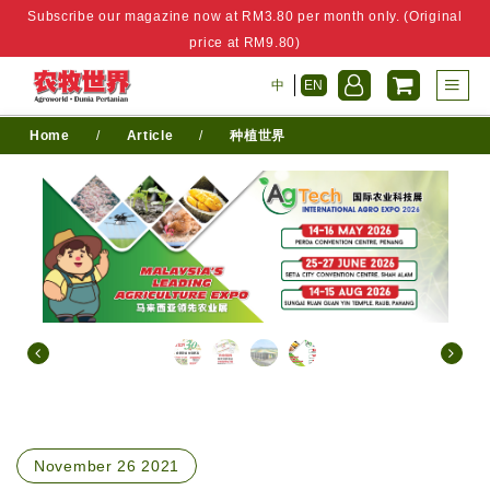
Subscribe our magazine now at RM3.80 per month only. (Original
price at RM9.80)
中
EN
Home
/
Article
/
种植世界
November 26 2021