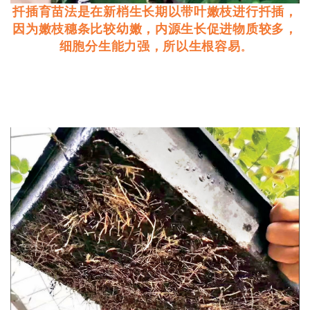
扦插育苗法是在新梢生长期以带叶嫩枝进行扦插，
因为嫩枝穗条比较幼嫩，内源生长促进物质较多，
细胞分生能力强，所以生根容易
。