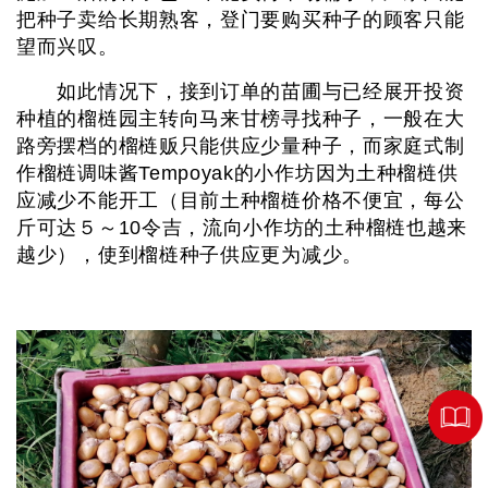
把种子卖给长期熟客，登门要购买种子的顾客只能
望而兴叹。
如此情况下，接到订单的苗圃与已经展开投资
种植的榴梿园主转向马来甘榜寻找种子，一般在大
路旁摆档的榴梿贩只能供应少量种子，而家庭式制
作榴梿调味酱Tempoyak的小作坊因为土种榴梿供
应减少不能开工（目前土种榴梿价格不便宜，每公
斤可达５～10令吉，流向小作坊的土种榴梿也越来
越少），使到榴梿种子供应更为减少。