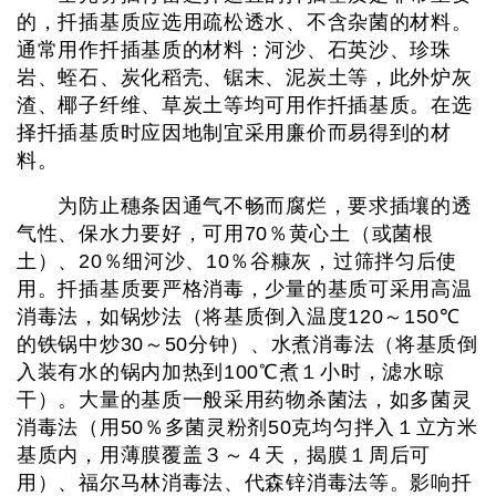
的，扦插基质应选用疏松透水、不含杂菌的材料。
通常用作扦插基质的材料：河沙、石英沙、珍珠
岩、蛭石、炭化稻壳、锯末、泥炭土等，此外炉灰
渣、椰子纤维、草炭土等均可用作扦插基质。在选
择扦插基质时应因地制宜采用廉价而易得到的材
料。
为防止穗条因通气不畅而腐烂，要求插壤的透
气性、保水力要好，可用70％黄心土（或菌根
土）、20％细河沙、10％谷糠灰，过筛拌匀后使
用。扦插基质要严格消毒，少量的基质可采用高温
消毒法，如锅炒法（将基质倒入温度120～150℃
的铁锅中炒30～50分钟）、水煮消毒法（将基质倒
入装有水的锅内加热到100℃煮１小时，滤水晾
干）。大量的基质一般采用药物杀菌法，如多菌灵
消毒法（用50％多菌灵粉剂50克均匀拌入１立方米
基质内，用薄膜覆盖３～４天，揭膜１周后可
用）、福尔马林消毒法、代森锌消毒法等。影响扦