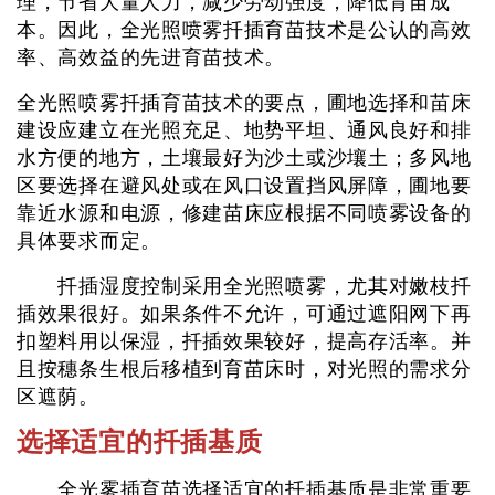
理，节省大量人力，减少劳动强度，降低育苗成
本。因此，全光照喷雾扦插育苗技术是公认的高效
率、高效益的先进育苗技术。
全光照喷雾扦插育苗技术的要点，圃地选择和苗床
建设应建立在光照充足、地势平坦、通风良好和排
水方便的地方，土壤最好为沙土或沙壤土；多风地
区要选择在避风处或在风口设置挡风屏障，圃地要
靠近水源和电源，修建苗床应根据不同喷雾设备的
具体要求而定。
扦插湿度控制采用全光照喷雾，尤其对嫩枝扦
插效果很好。如果条件不允许，可通过遮阳网下再
扣塑料用以保湿，扦插效果较好，提高存活率。并
且按穗条生根后移植到育苗床时，对光照的需求分
区遮荫。
选择适宜的扦插基质
全光雾插育苗选择适宜的扦插基质是非常重要