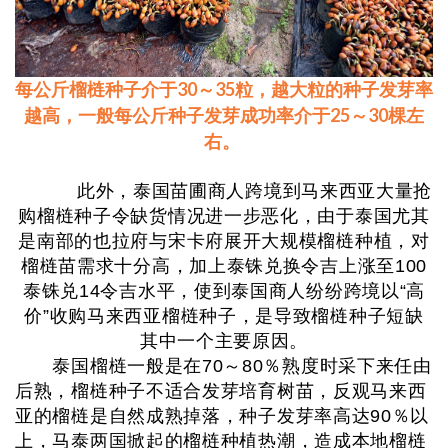
每公斤榴梿种子介于30～35粒，越大粒的种子发芽率
越高，一般每公斤种子发芽成功率介于25～30棵左
右。
此外，泰国苗圃商人跨境到马来西亚大量抢
购榴梿种子令缺货情况进一步恶化，由于泰国尤其
是南部的也拉府与宋卡府展开大规模榴梿种植，对
榴梿苗需求十分高，加上泰铢兑换令吉上涨至100
泰铢兑14令吉水平，使到泰国商人纷纷跨境以“高
价”收购马来西亚榴梿种子，是导致榴梿种子短缺
其中一个主要原因。
泰国榴梿一般是在70～80％熟度时采下来任由
后熟，榴梿种子不适合发芽培育树苗，反观马来西
亚的榴梿是自然成熟掉落，种子发芽率高达90％以
上，马泰两国掀起的榴梿种植热潮，造成本地榴梿