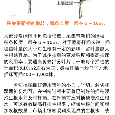
采集带新梢的嫩枝，穗条长度一般在６～10㎝。
大部分常绿阔叶树包括榴梿，采集带新梢的绿枝，
穗条长度一般在６～10㎝。对于喷雾扦插来说，插
穗留叶量的大小对生根有一定的影响，留叶量越大
生根越容易。为了减少插穗的蒸发强度和提高插床
的利用率，要适当剪去部分叶片，一般每个插穗的
叶面积以10㎝2左右为宜，嫩枝扦插一般每平方米
插床可插400～1,000株。
剪切插穗最好选用锋利的小刀，平切、斜切和
双面斜切均可。在制穗过程中要将已制好的插穗浸
泡生根水并及时扦插。在扦插前应对插穗浸泡生根
水，可以有效提高扦插生根率，缩短生根时间和增
加发根数量，市场上很容易购买现成的生根水，或