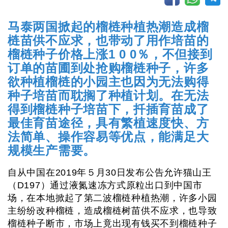
马泰两国掀起的榴梿种植热潮造成榴
梿苗供不应求，也带动了用作培苗的
榴梿种子价格上涨1 0 0％，不但接到
订单的苗圃到处抢购榴梿种子，许多
欲种植榴梿的小园主也因为无法购得
种子培苗而耽搁了种植计划。在无法
得到榴梿种子培苗下，扦插育苗成了
最佳育苗途径，具有繁植速度快、方
法简单、操作容易等优点，能满足大
规模生产需要。
自从中国在2019年５月30日发布公告允许猫山王
（D197）通过液氮速冻方式原粒出口到中国市
场，在本地掀起了第二波榴梿种植热潮，许多小园
主纷纷改种榴梿，造成榴梿树苗供不应求，也导致
榴梿种子断市，市场上竟出现有钱买不到榴梿种子