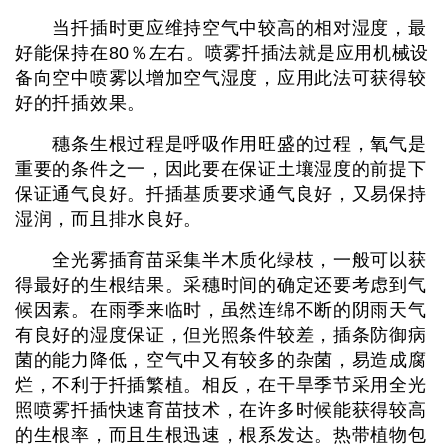
当扦插时更应维持空气中较高的相对湿度，最
好能保持在80％左右。喷雾扦插法就是应用机械设
备向空中喷雾以增加空气湿度，应用此法可获得较
好的扦插效果。
穗条生根过程是呼吸作用旺盛的过程，氧气是
重要的条件之一，因此要在保证土壤湿度的前提下
保证通气良好。扦插基质要求通气良好，又易保持
湿润，而且排水良好。
全光雾插育苗采集半木质化绿枝，一般可以获
得最好的生根结果。采穗时间的确定还要考虑到气
候因素。在雨季来临时，虽然连绵不断的阴雨天气
有良好的湿度保证，但光照条件较差，插条防御病
菌的能力降低，空气中又有较多的杂菌，易造成腐
烂，不利于扦插繁植。相反，在干旱季节采用全光
照喷雾扦插快速育苗技术，在许多时候能获得较高
的生根率，而且生根迅速，根系发达。热带植物包