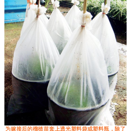
为嫁接后的榴梿苗套上透光塑料袋或塑料瓶，除了