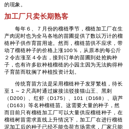
的现象。
加工厂只卖长期熟客
每年６、７月份的榴梿季节，榴梿加工厂在生
产肉泥时也为全马各地的苗圃提供了数以万计的榴
梿种子供作育苗用途。然而，榴梿苗供不应求，带
动了榴梿种子的价格上涨100％，从原本的每公斤
２令吉涨至４令吉，接到订单的苗圃到处抢购种
子，也有许多欲种植榴梿的小园主因为无法购得种
子育苗而耽搁了种植投资计划。
传统育苗方法是采用榴梿种子发芽繁植，待长
至１～２尺高时通过嫁接法驳接猫山王、黑刺
（D200）、红虾（D175）、101（D168）、葫芦
（D163）等名种榴梿苗。这需要大量的种子，然
而目前只有榴梿加工厂可以大量供应榴梿种子，在
榴梿树苗需求直线上升情况下，加工厂在进行榴梿
泥加工后的种子已经不能负荷市场需求，厂家只能