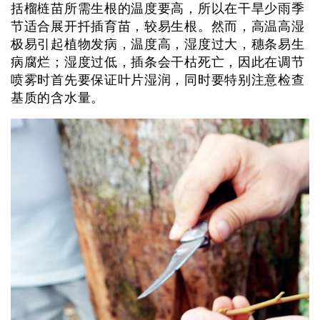
括榴梿苗所需生根的温度要高，所以在干旱少雨季
节适合展开扦插育苗，较易生根。然而，高温高湿
极易引起植物发病，温度高，湿度过大，穗条易生
病腐烂；湿度过低，插条会干枯死亡，因此在调节
喷雾时首先要保证叶片湿润，同时要特别注意检查
基质的含水量。