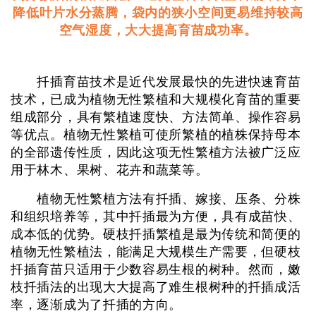
降低叶片水分蒸腾，袋内的狭小空间更易维持较高
空气湿度，大大提高育苗成功率。
扦插育苗技术是近代发展最快的先进快速育苗
技术，已成为植物无性繁植和大规模化育苗的重要
组成部分，具有繁植速度快、方法简单、操作容易
等优点。植物无性繁植可使所繁植的植株保持母本
的全部遗传性质，因此这项无性繁植方法被广泛应
用于林木、果树、花卉和蔬菜等。
植物无性繁植方法有扦插、嫁接、压条、分株
和组织培养等，其中扦插最为方便，具有成苗快、
成本低的优势。硬枝扦插繁植是最为传统和简便的
植物无性繁植法，能满足大规模生产需要，但硬枝
扦插育苗只适用于少数容易生根的树种。然而，嫩
枝扦插法的出现大大提高了难生根树种的扦插成活
率，逐渐成为了扦插的方向。