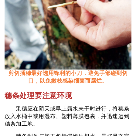
剪切插穗最好选用锋利的小刀，避免手部碰到切
口，以免嫩枝感染细菌而腐烂。
穗条处理要注意环境
采穗应在阴天或早上露水未干时进行，将穗条
放入水桶中或用湿布、塑料薄膜包裹，并迅速运到
穗条加工地。