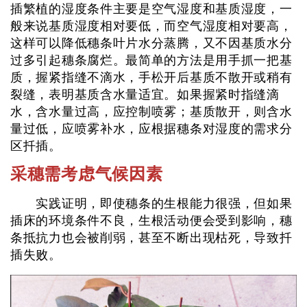
插繁植的湿度条件主要是空气湿度和基质湿度，一
般来说基质湿度相对要低，而空气湿度相对要高，
这样可以降低穗条叶片水分蒸腾，又不因基质水分
过多引起穗条腐烂。最简单的方法是用手抓一把基
质，握紧指缝不滴水，手松开后基质不散开或稍有
裂缝，表明基质含水量适宜。如果握紧时指缝滴
水，含水量过高，应控制喷雾；基质散开，则含水
量过低，应喷雾补水，应根据穗条对湿度的需求分
区扦插。
采穗需考虑气候因素
实践证明，即使穗条的生根能力很强，但如果
插床的环境条件不良，生根活动便会受到影响，穗
条抵抗力也会被削弱，甚至不断出现枯死，导致扦
插失败。