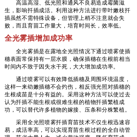
高温高湿、低光照和通风不良易造成霉菌滋
生，影响扦插成活。利用这种方法进行带叶嫩枝扦
插虽然不需特殊设备，但管理上稍不注意就会失
败，而且育苗工作量大，培育时间长，效率低。
全光雾插增加成功率
全光雾插是在露地全光照情况下通过喷雾使插
穗表面常保持有一层水膜，确保插穗在生根前相当
时间内不致于因失水干死，大大增加成功率。
通过喷雾可以有效降低插穗及周围环境温度，
这样一来幼嫩插穗不会灼伤，相反强光照对插穗的
生根成苗是十分有益的。采用这种方法可以使过去
认为扦插不能生根或很难生根的植物扦插繁植成
功，可以替代许多植物的嫁接、压条和分株繁植。
采用全光照喷雾扦插育苗技术不仅生根迅速容
易，成活率高，可以实现育苗生根过程的全自动管