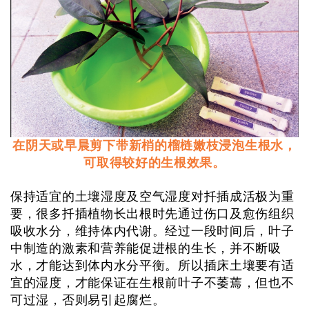
在阴天或早晨剪下带新梢的榴梿嫩枝浸泡生根水，
可取得较好的生根效果。
保持适宜的土壤湿度及空气湿度对扦插成活极为重
要，很多扦插植物长出根时先通过伤口及愈伤组织
吸收水分，维持体内代谢。经过一段时间后，叶子
中制造的激素和营养能促进根的生长，并不断吸
水，才能达到体内水分平衡。所以插床土壤要有适
宜的湿度，才能保证在生根前叶子不萎蔫，但也不
可过湿，否则易引起腐烂。