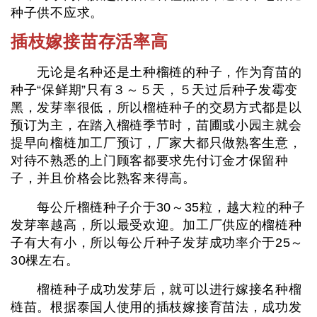
种子供不应求。
插枝嫁接苗存活率高
无论是名种还是土种榴梿的种子，作为育苗的
种子“保鲜期”只有３～５天，５天过后种子发霉变
黑，发芽率很低，所以榴梿种子的交易方式都是以
预订为主，在踏入榴梿季节时，苗圃或小园主就会
提早向榴梿加工厂预订，厂家大都只做熟客生意，
对待不熟悉的上门顾客都要求先付订金才保留种
子，并且价格会比熟客来得高。
每公斤榴梿种子介于30～35粒，越大粒的种子
发芽率越高，所以最受欢迎。加工厂供应的榴梿种
子有大有小，所以每公斤种子发芽成功率介于25～
30棵左右。
榴梿种子成功发芽后，就可以进行嫁接名种榴
梿苗。根据泰国人使用的插枝嫁接育苗法，成功发