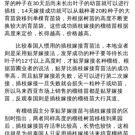
芽的种子在30天后尚未长出叶子的幼苗就可以进行
插枝，14天嫁接成功就可以从栽种著20粒种子的大
育苗袋移到单棵育苗袋，并根据树苗的高度不断更
换较大的育苗袋。这些成功插枝嫁接的榴梿苗根据
高度来定价，长得越高，价格越高。
比较泰国人惯用的插枝嫁接育苗法，本地业者
则是采用贴芽嫁接法，发芽成功的种子要等待长出
叶子约12寸以上高度时，才贴芽嫁接名种榴梿。根
据苗圃业者的说法，贴芽比插枝嫁接育苗法的成功
率高，而且贴芽嫁接若失败，还可以进行第二次嫁
接，插枝嫁接一旦失败就会损失一粒种子或幼苗，
所以马来西亚市场上销售的榴梿苗都是贴芽嫁接
苗，反观泰国则是插枝嫁接的榴梿苗大行其道。
有榴梿园主分享贴芽嫁接苗与插枝嫁接苗的区
别时指出，两者同样高度的榴梿树苗移植到果园
后，插枝嫁接苗存活率比较高，长势也较快，这相
信就是为何泰国人只采用插枝嫁接法来培育榴梿苗