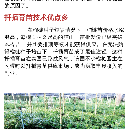
的原因了。
扦插育苗技术优点多
在榴梿种子短缺情况下，榴梿苗价格水涨
船高，每棵１～２尺高的猫山王苗批发价已经突破
20令吉，并且要排期等候才能获得供应。在无法购
得榴梿种子培苗下，扦插育苗成了最佳途径，这种
扦插育苗在泰国已形成风气，该国不少榴梿园主在
闲暇时以扦插育苗供应市场，成为赚取丰厚收入的
副业。