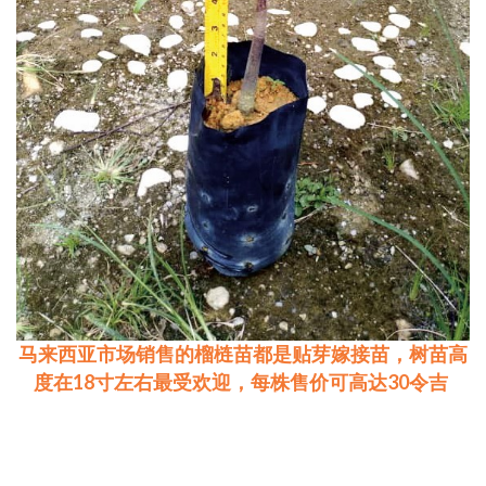
马来西亚市场销售的榴梿苗都是贴芽嫁接苗，树苗高
度在18寸左右最受欢迎，每株售价可高达30令吉