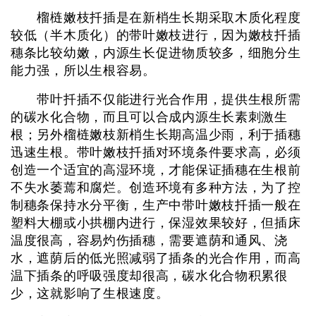
榴梿嫩枝扦插是在新梢生长期采取木质化程度
较低（半木质化）的带叶嫩枝进行，因为嫩枝扦插
穗条比较幼嫩，内源生长促进物质较多，细胞分生
能力强，所以生根容易。
带叶扦插不仅能进行光合作用，提供生根所需
的碳水化合物，而且可以合成内源生长素刺激生
根；另外榴梿嫩枝新梢生长期高温少雨，利于插穗
迅速生根。带叶嫩枝扦插对环境条件要求高，必须
创造一个适宜的高湿环境，才能保证插穗在生根前
不失水萎蔫和腐烂。创造环境有多种方法，为了控
制穗条保持水分平衡，生产中带叶嫩枝扦插一般在
塑料大棚或小拱棚内进行，保湿效果较好，但插床
温度很高，容易灼伤插穗，需要遮荫和通风、浇
水，遮荫后的低光照减弱了插条的光合作用，而高
温下插条的呼吸强度却很高，碳水化合物积累很
少，这就影响了生根速度。