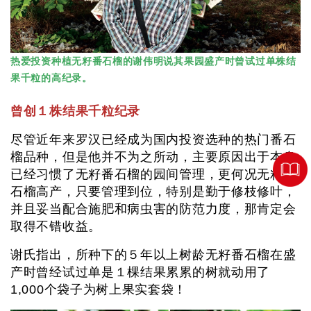
热爱投资种植无籽番石榴的谢伟明说其果园盛产时曾试过单株结
果千粒的高纪录。
曾创１株结果千粒纪录
尽管近年来罗汉已经成为国内投资选种的热门番石
榴品种，但是他并不为之所动，主要原因出于本身
已经习惯了无籽番石榴的园间管理，更何况无籽番
石榴高产，只要管理到位，特别是勤于修枝修叶，
并且妥当配合施肥和病虫害的防范力度，那肯定会
取得不错收益。
谢氏指出，所种下的５年以上树龄无籽番石榴在盛
产时曾经试过单是１棵结果累累的树就动用了
1,000个袋子为树上果实套袋！