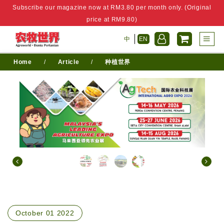
Subscribe our magazine now at RM3.80 per month only. (Original
price at RM9.80)
中
EN
Home
/
Article
/
种植世界
October 01 2022