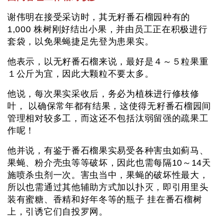
谢伟明在接受采访时，其无籽番石榴园种有的
1,000 株树刚好结出小果，并由员工正在积极进行
套袋，以免果蝇捷足先登为患果实。
他表示，以无籽番石榴来说，最好是４～５粒果重
１公斤为宜，因此大颗粒不要太多。
他说，每次果实采收后，务必为植株进行修枝修
叶， 以确保常年都有结果，这使得无籽番石榴园间
管理相对较多工，而这还不包括汰弱留强的疏果工
作呢！
他并说，有鉴于番石榴果实易受各种害虫如蓟马、
果蝇、粉介壳虫等等破坏，因此也需每隔10～14天
施喷杀虫剂一次。害虫当中，果蝇的破坏性最大，
所以也需通过其他辅助方式加以扑灭，即引用里头
装有蜜糖、香精和好年冬等的瓶子 挂在番石榴树
上，引诱它们自投罗网。