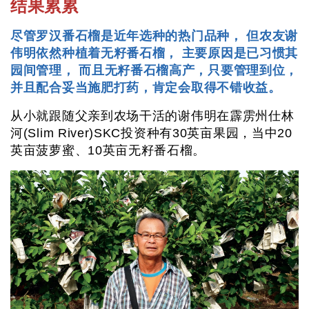
结果累累
尽管罗汉番石榴是近年选种的热门品种， 但农友谢
伟明依然种植着无籽番石榴， 主要原因是已习惯其
园间管理， 而且无籽番石榴高产，只要管理到位，
并且配合妥当施肥打药，肯定会取得不错收益。
从小就跟随父亲到农场干活的谢伟明在霹雳州仕林
河(Slim River)SKC投资种有30英亩果园，当中20
英亩菠萝蜜、10英亩无籽番石榴。