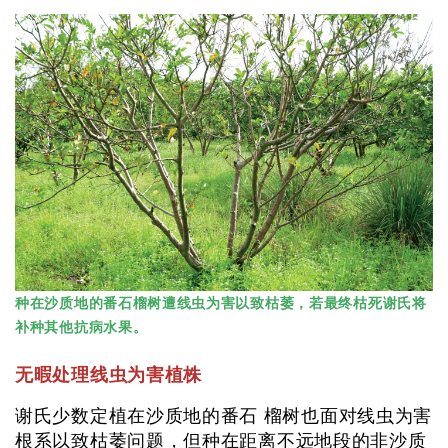
种在沙质地的番石榴树遭线虫为害以致枯萎，若最终枯死谢氏将
补种其他抗病水果。
无暇处理线虫为害植株
谢氏少数定植在沙质地的番石 榴树也面对线虫为害
根系以致枯萎问题，但种在距离不远地段的非沙质