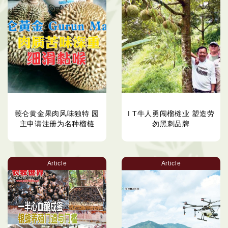
莪仑黄金果肉风味独特 园
I T牛人勇闯榴梿业 塑造劳
主申请注册为名种榴梿
勿黑刺品牌
Article
Article