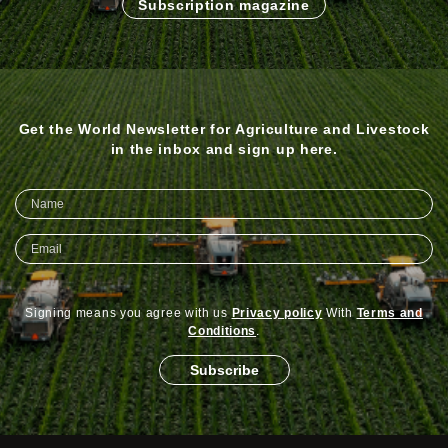
Subscription magazine
Get the World Newsletter for Agriculture and Livestock
in the inbox and sign up here.
Signing means you agree with us
Privacy policy
With
Terms and
Conditions
.
Subscribe