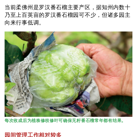
当前柔佛州是罗汉番石榴主要产区，据知州内数十
乃至上百英亩的罗汉番石榴园可不少，但诸多园主
向来行事低调。
每次收成后为植株修枝修叶可确保无籽番石榴常年都有结果。
园间管理工作相对较多