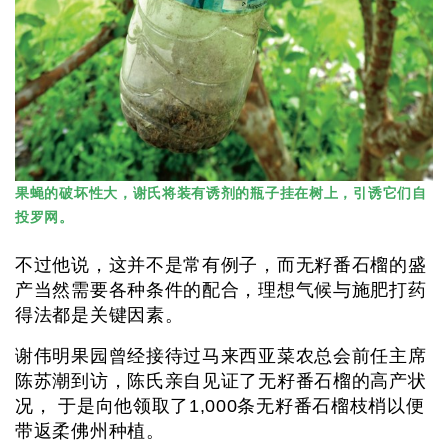
果蝇的破坏性大，谢氏将装有诱剂的瓶子挂在树上，引诱它们自
投罗网。
不过他说，这并不是常有例子，而无籽番石榴的盛
产当然需要各种条件的配合，理想气候与施肥打药
得法都是关键因素。
谢伟明果园曾经接待过马来西亚菜农总会前任主席
陈苏潮到访，陈氏亲自见证了无籽番石榴的高产状
况， 于是向他领取了1,000条无籽番石榴枝梢以便
带返柔佛州种植。