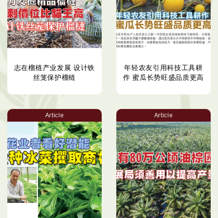
志在榴梿产业发展 设计铁
年轻农友引用科技工具耕
丝笼保护榴梿
作 蜜瓜长势旺盛品质更高
Article
Article