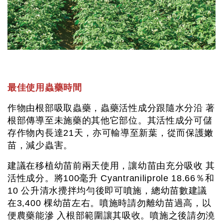
最佳使用蟲藥時間
作物由根部吸取蟲藥，蟲藥活性成分跟隨水分沿 著
根部傳導至未施藥的其他它部位。其活性成分可儲
存作物內長達21天，亦可輸導至新葉，從而保護嫩
苗，減少蟲害。
建議在移植幼苗前兩天使用，讓幼苗由充分吸收 其
活性成分。將100毫升 Cyantraniliprole 18.66％和
10 公升清水攪拌均勻後即可噴施，總幼苗數建議
在3,400 棵幼苗左右。噴施時請勿離幼苗過高，以
便農藥能滲 入根部範圍讓其吸收。噴施之後請勿澆