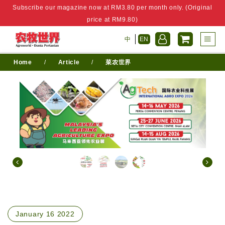
Subscribe our magazine now at RM3.80 per month only. (Original
price at RM9.80)
中
EN
Home
/
Article
/
菜农世界
January 16 2022