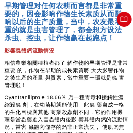
早期管理对任何农耕而言都是非常重
要的，因会影响作物生长素质从而影
响以后的生产质量，当中，农友最看
重的就是虫害管理了，都会想方设法
杀虫、控虫，让作物赢在起跑点！
影響蟲體鈣流動情況
相信農業相關種植者都了 解作物的早期管理是非常
重要 的，作物在早期的成長素質將 大大影響作物
之後生產的產量 與質素，當中重要一環就是蟲 害
管理啦！
Cyantraniliprole 18.66％ 乃一種胃毒和接觸性濃
縮殺蟲 劑，在幼苗期就能使用。此蟲 藥自成一格
的生化目標與其他 商業殺蟲劑不同，它的作用機
理是當蟲藥進入害蟲體內後影 響其體內鈣的流動情
況，當害 蟲體內儲存的鈣非正常流失， 使肌肉無