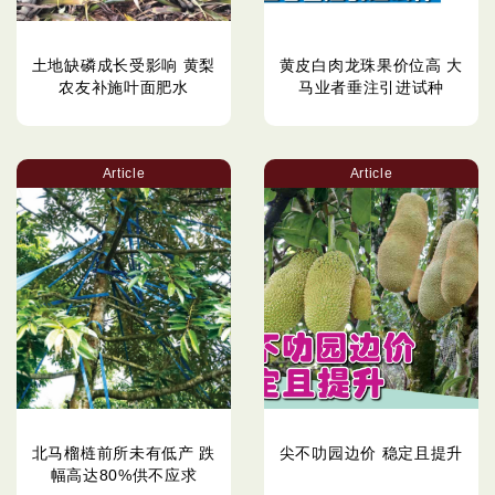
土地缺磷成长受影响 黄梨
黄皮白肉龙珠果价位高 大
农友补施叶面肥水
马业者垂注引进试种
Article
Article
北马榴梿前所未有低产 跌
尖不叻园边价 稳定且提升
幅高达80%供不应求