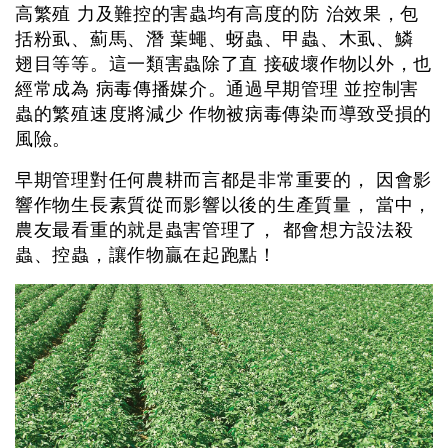
高繁殖 力及難控的害蟲均有高度的防 治效果，包
括粉虱、薊馬、潛 葉蠅、蚜蟲、甲蟲、木虱、鱗
翅目等等。這一類害蟲除了直 接破壞作物以外，也
經常成為 病毒傳播媒介。通過早期管理 並控制害
蟲的繁殖速度將減少 作物被病毒傳染而導致受損的
風險。
早期管理對任何農耕而言都是非常重要的， 因會影
響作物生長素質從而影響以後的生產質量， 當中，
農友最看重的就是蟲害管理了， 都會想方設法殺
蟲、控蟲，讓作物贏在起跑點！