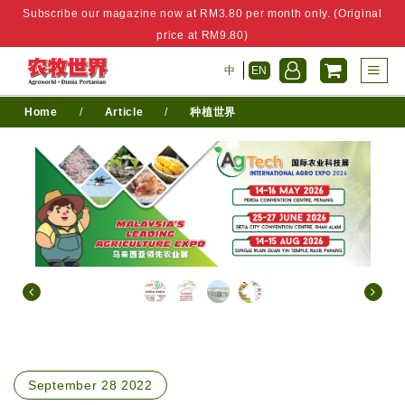
Subscribe our magazine now at RM3.80 per month only. (Original
price at RM9.80)
中
EN
Home
/
Article
/
种植世界
September 28 2022