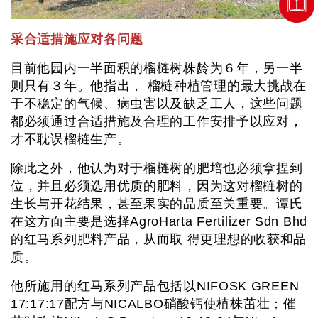
采合适措施应对各问题
目前他园内一半面积的榴梿树株龄为６年，另一半
则只有３年。他指出， 榴梿种植管理的最大挑战在
于不稳定的气候、病虫害以及缺乏工人，这些问题
都必须通过合适措施及合理的工作安排予以应对，
才不耽误榴梿生产。
除此之外，他认为对于榴梿树的肥培也必须拿捏到
位，并且必须选用优质的肥料，因为这对榴梿树的
生长与开花结果，甚至果实的品质至关重要。谭氏
在这方面主要是选择AgroHarta Fertilizer Sdn Bhd
的红马系列肥料产品，从而取 得更理想的收获和品
质。
他所施用的红马系列产品包括以NIFOSK GREEN
17:17:17配方与NICALBO硝酸钙使植株茁壮；催