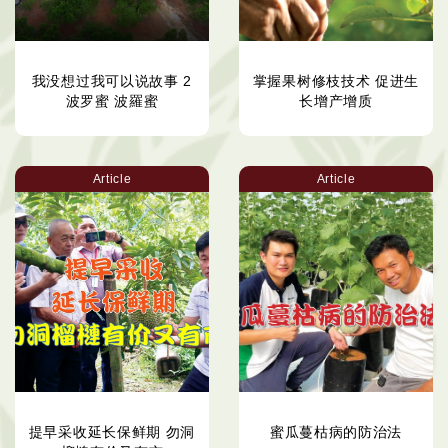
我没想过我可以说故事 2
掌握果树修枝技术 促进生
波罗蜜 波羅蜜
长增产增质
Article
Article
提早采收延长保鲜期 勿洞
蜜瓜蔓枯病的防治法