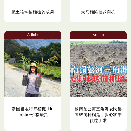
起土箱种植榴梿的成果
大马榴摊档的商机
Article
Article
泰国当地特产榴梿 Lin
越南湄公河三角洲农民集
Laplae价格最贵
体转向种榴莲，担心将来
供过于求