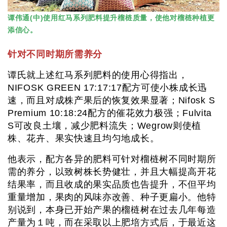
谭伟通(中)使用红马系列肥料提升榴梿质量，使他对榴梿种植更
添信心。
针对不同时期所需养分
谭氏就上述红马系列肥料的使用心得指出，
NIFOSK GREEN 17:17:17配方可使小株成长迅
速，而且对成株产果后的恢复效果显著；Nifosk S
Premium 10:18:24配方的催花效力极强；Fulvita
S可改良土壤，减少肥料流失；Wegrow则使植
株、花卉、果实快速且均匀地成长。
他表示，配方各异的肥料可针对榴梿树不同时期所
需的养分，以致树株长势健壮，并且大幅提高开花
结果率，而且收成的果实品质也告提升，不但平均
重量增加，果肉的风味亦改善、种子更扁小。他特
别说到，本身已开始产果的榴梿树在过去几年每造
产量为１吨，而在采取以上肥培方式后，于最近这