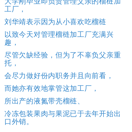
大学刚毕业即负责管理父亲的榴梿加
工厂，
刘华靖表示因为从小喜欢吃榴梿
以致今天对管理榴梿加工厂充满兴
趣，
尽管欠缺经验，但为了不辜负父亲重
托，
会尽力做好份内职务并且向前看，
而她亦有效地掌管这加工厂，
所出产的液氮带壳榴梿、
冷冻包装果肉与果泥已于去年开始出
口外销。