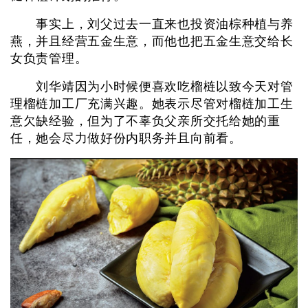
事实上，刘父过去一直来也投资油棕种植与养
燕，并且经营五金生意，而他也把五金生意交给长
女负责管理。
刘华靖因为小时候便喜欢吃榴梿以致今天对管
理榴梿加工厂充满兴趣。她表示尽管对榴梿加工生
意欠缺经验，但为了不辜负父亲所交托给她的重
任，她会尽力做好份内职务并且向前看。