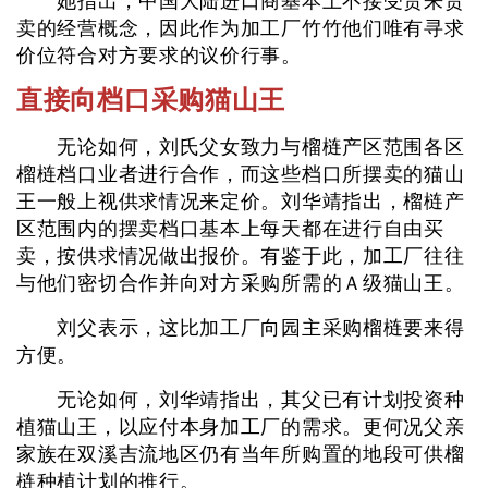
她指出，中国大陆进口商基本上不接受贵来贵
卖的经营概念，因此作为加工厂竹竹他们唯有寻求
价位符合对方要求的议价行事。
直接向档口采购猫山王
无论如何，刘氏父女致力与榴梿产区范围各区
榴梿档口业者进行合作，而这些档口所摆卖的猫山
王一般上视供求情况来定价。刘华靖指出，榴梿产
区范围内的摆卖档口基本上每天都在进行自由买
卖，按供求情况做出报价。有鉴于此，加工厂往往
与他们密切合作并向对方采购所需的Ａ级猫山王。
刘父表示，这比加工厂向园主采购榴梿要来得
方便。
无论如何，刘华靖指出，其父已有计划投资种
植猫山王，以应付本身加工厂的需求。更何况父亲
家族在双溪吉流地区仍有当年所购置的地段可供榴
梿种植计划的推行。