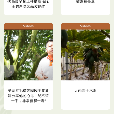
40高龄罕见土种榴梿 钻石
插篱種長豆
王肉厚味苦品质绝佳
Videos
Videos
勞勿红毛榴莲园园主黄新
大內高手木瓜
源分享他的心得，绝不留
一手，非常值得一看!