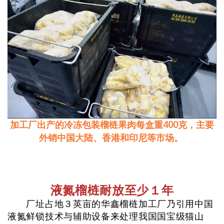
加工厂出产的冷冻包装榴梿果肉每盒重400克，主要
外销中国大陆、香港和印尼等市场。
液氮榴梿耐放至少１年
厂址占地３英亩的华鑫榴梿加工厂乃引用中国
液氮鲜锁技术与辅助设备来处理我国国宝级猫山