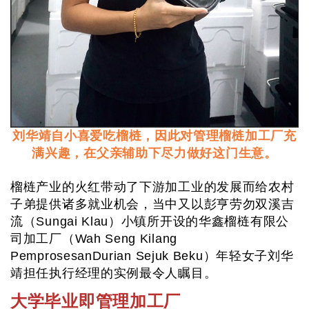
刘华靖自小喜爱吃榴梿，因此对管理榴梿加工厂充
满兴趣，在父亲辅助下尽力做好这门生意。
榴梿产业的火红带动了下游加工业的发展而给农村
子弟提供诸多就业机会，当中又以彭亨劳勿双溪吉
流（Sungai Klau）小镇所开设的华鑫榴梿有限公
司加工厂（Wah Seng Kilang
PemprosesanDurian Sejuk Beku）年轻女子刘华
靖担任执行经理的实例最令人
瞩目。
大学毕业即管理加工厂