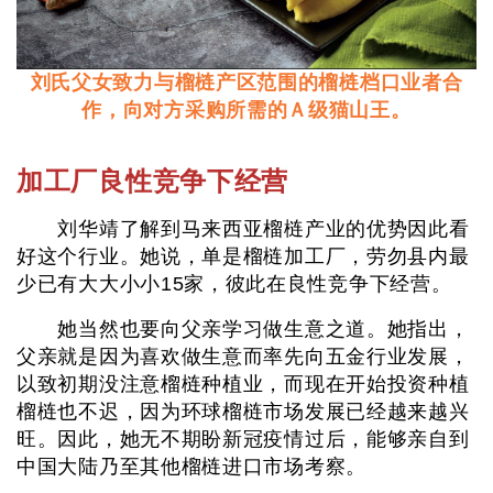
刘氏父女致力与榴梿产区范围的榴梿档口业者合
作，向对方采购所需的Ａ级猫山王。
加工厂良性竞争下经营
刘华靖了解到马来西亚榴梿产业的优势因此看
好这个行业。她说，单是榴梿加工厂，劳勿县内最
少已有大大小小15家，彼此在良性竞争下经营。
她当然也要向父亲学习做生意之道。她指出，
父亲就是因为喜欢做生意而率先向五金行业发展，
以致初期没注意榴梿种植业，而现在开始投资种植
榴梿也不迟，因为环球榴梿市场发展已经越来越兴
旺。因此，她无不期盼新冠疫情过后，能够亲自到
中国大陆乃至其他榴梿进口市场考察。