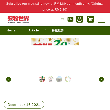
Subscribe our magazine now at RM3.80 per month only. (Original
price at RM9.80)
中
EN
Home
/
Article
/
种植世界
December 16 2021