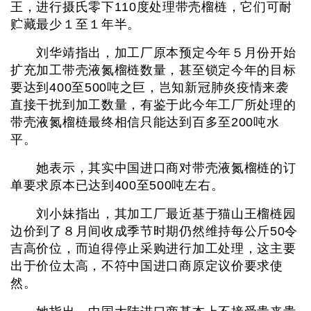
王，进行摄氏零下110度处理带壳榴梿，它们可耐
贮藏最少１至１年半。
刘华靖指出，加工厂原本预定今年５月份开始
扩充加工带壳液氮榴梿数量，甚至锁定今年的目标
要达到400至500吨之巨，岂知新冠肺炎疫情来袭
直接干扰到加工数量，有鉴于此今年工厂所处理的
带壳液氮榴梿最终相信只能达到百多至200吨水
平。
她表示，其实中国进口商对带壳液氮榴梿的订
单要求原本已达到400至500吨左右。
刘小妹指出，其加工厂最近基于猫山王榴梿园
边价到了８月间收成季节时期仍然维持每公斤50令
吉高价位，而迫得停止采购进行加工处理，这主要
出于价位太高，不符中国进口商原定议价要求使
然。