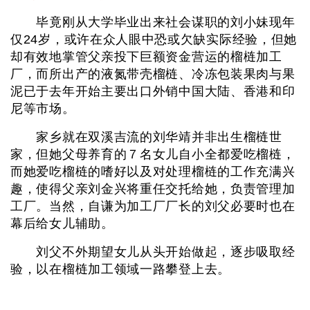
毕竟刚从大学毕业出来社会谋职的刘小妹现年
仅24岁，或许在众人眼中恐或欠缺实际经验，但她
却有效地掌管父亲投下巨额资金营运的榴梿加工
厂，而所出产的液氮带壳榴梿、冷冻包装果肉与果
泥已于去年开始主要出口外销中国大陆、香港和印
尼等市场。
家乡就在双溪吉流的刘华靖并非出生榴梿世
家，但她父母养育的７名女儿自小全都爱吃榴梿，
而她爱吃榴梿的嗜好以及对处理榴梿的工作充满兴
趣，使得父亲刘金兴将重任交托给她，负责管理加
工厂。当然，自谦为加工厂厂长的刘父必要时也在
幕后给女儿辅助。
刘父不外期望女儿从头开始做起，逐步吸取经
验，以在榴梿加工领域一路攀登上去。