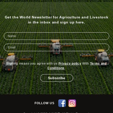
Get the World Newsletter for Agriculture and Livestock
in the inbox and sign up here.
Signing means you agree with us
Privacy policy
With
Terms and
Conditions
.
Subscribe
FOLLOW US