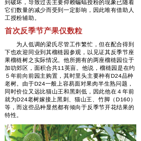
到破坏，导致过去主要仰赖蝙蝠授粉的现象已随着
它们数量的减少而受到一定影响，因此唯有借助人
工授粉辅助。
首次反季节产果仅数粒
为人低调的梁氏尽管工作繁忙，但在配合得到
下也欢迎同业到其榴梿园参观，以见证其反季节座
果榴梿树之实际情况。他所拥有的两座榴梿园位于
加叻郊区，面积合共11英亩。他说，榴梿园是在约
５年前向前园主购置，其时里头主要种有D24品种
老树。由于D24一般上容易面对果肉半生熟问题，
同时价位又远比猫山王和黑刺低，因此他在４年前
就为D24老树嫁接上黑刺、猫山王、竹脚（D160）
等，而这些品种显然都有倾向于反季节开花结果的
特性。