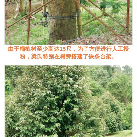
由于榴梿树至少高达15尺，为了方便进行人工授
粉，梁氏特别在树旁搭建了铁条台架。