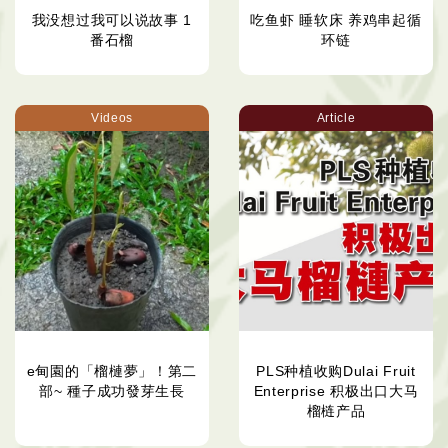
我没想过我可以说故事 1
吃鱼虾 睡软床 养鸡串起循
番石榴
环链
Videos
Article
e甸園的「榴槤夢」！第二
PLS种植收购Dulai Fruit
部~ 種子成功發芽生長
Enterprise 积极出口大马
榴梿产品