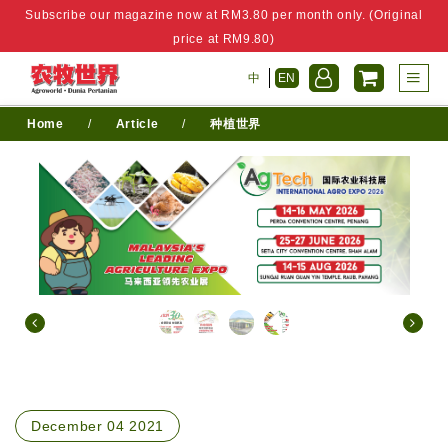
Subscribe our magazine now at RM3.80 per month only. (Original
price at RM9.80)
中
EN
Home
/
Article
/
种植世界
December 04 2021