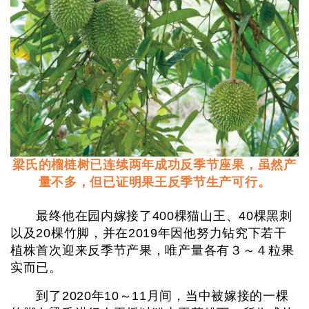
梁氏的榴梿树已连续两年成功反季节座果，虽然产
量不多，但已证明果王反季节生产可行。
最终他在园内嫁接了400棵猫山王、40棵黑刺
以及20棵竹脚，并在2019年因他努力钻究下若干
植株首次迎来反季节产果，唯产量各有３～４粒果
实而已。
到了2020年10～11月间，当中被嫁接的一棵