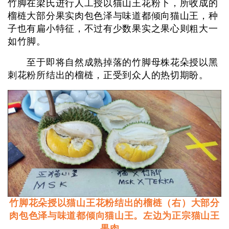
竹脚在梁氏进行人工授以猫山王花粉下，所收成的
榴梿大部分果实肉包色泽与味道都倾向猫山王，种
子也有扁小特征，不过有少数果实之果心则粗大一
如竹脚。
至于即将自然成熟掉落的竹脚母株花朵授以黑
刺花粉所结出的榴梿，正受到众人的热切期盼。
竹脚花朵授以猫山王花粉结出的榴梿（右）大部分
肉包色泽与味道都倾向猫山王。左边为正宗猫山王
果肉。