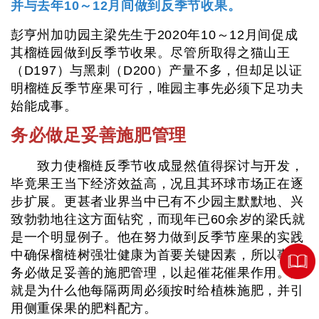
并与去年10～12月间做到反季节收果。
彭亨州加叻园主梁先生于2020年10～12月间促成
其榴梿园做到反季节收果。尽管所取得之猫山王
（D197）与黑刺（D200）产量不多，但却足以证
明榴梿反季节座果可行，唯园主事先必须下足功夫
始能成事。
务必做足妥善施肥管理
致力使榴梿反季节收成显然值得探讨与开发，
毕竟果王当下经济效益高，况且其环球市场正在逐
步扩展。更甚者业界当中已有不少园主默默地、兴
致勃勃地往这方面钻究，而现年已60余岁的梁氏就
是一个明显例子。他在努力做到反季节座果的实践
中确保榴梿树强壮健康为首要关键因素，所以事先
务必做足妥善的施肥管理，以起催花催果作用。这
就是为什么他每隔两周必须按时给植株施肥，并引
用侧重保果的肥料配方。