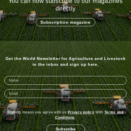
You can now subscribe to our magazines
directly
Subscription magazine
Get the World Newsletter for Agriculture and Livestock
in the inbox and sign up here.
Signing means you agree with us
Privacy policy
With
Terms and
Conditions
.
Subscribe