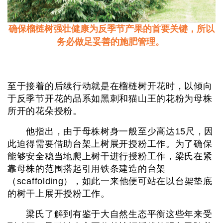
确保榴梿树强壮健康为反季节产果的首要关键，所以
务必做足妥善的施肥管理。
至于接着的后续行动就是在榴梿树开花时，以倾向
于反季节开花的品系如黑刺和猫山王的花粉为母株
所开的花朵授粉。
他指出，由于母株树身一般至少高达15尺，因
此迫得需要借助台架上树展开授粉工作。为了确保
能够安全稳当地爬上树干进行授粉工作，梁氏在紧
靠母株的范围搭起引用铁条建造的台架
（scaffolding），如此一来他便可站在以台架垫底
的树干上展开授粉工作。
梁氏了解到有鉴于大自然生态平衡这些年来受